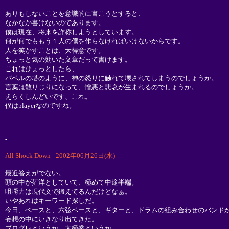
ありもしないことを意識的に書こうとすると、
なかなか書けないのであります。
僕は現在、将来を詐称しようとしています。
何が何でももう１人の僕を作らなければいけないからです。
人を笑かすことは、大得意です。
ちょっと気の効いた文章だって書けます。
これはひょっとしたら、
バベルの塔のように、神の怒りに触れて壊されてしまうのでしょうか。
言葉は散りじりになって、憎悪と悲哀が生まれるのでしょうか。
えらくしんどいです、これ。
僕はplayerなのですね。
-
All Shock Down - 2002年06月26日(水)
最近答えがでない。
頭の中が茫洋としていて、極めて中途半端。
咀嚼力は現代文で鍛えてるんだけどなぁ。
いやあれはキーワード探しだ。
今日、ベースと、六弦ベースと、ギターと、ドラムの組み合わせのバンド
妄想の中にいきなり出てきた。
プログレというか、太極拳というか。