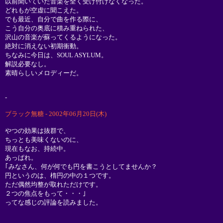
以前聞いていた音楽を全く受け付けなくなった。
どれもが空虚に聞こえた。
でも最近、自分で曲を作る際に、
こう自分の奥底に積み重ねられた、
沢山の音楽が蘇ってくるようになった。
絶対に消えない初期衝動。
ちなみに今日は、SOUL ASYLUM。
解説必要なし。
素晴らしいメロディーだ。
-
ブラック無糖 - 2002年06月20日(木)
やつの効果は抜群で、
ちっとも美味くないのに、
現在もなお、持続中。
あっぱれ。
｢みなさん、何が何でも円を書こうとしてませんか？
円というのは、楕円の中の１つです。
ただ偶然均整が取れただけです。
２つの焦点をもって・・・｣
ってな感じの評論を読みました。