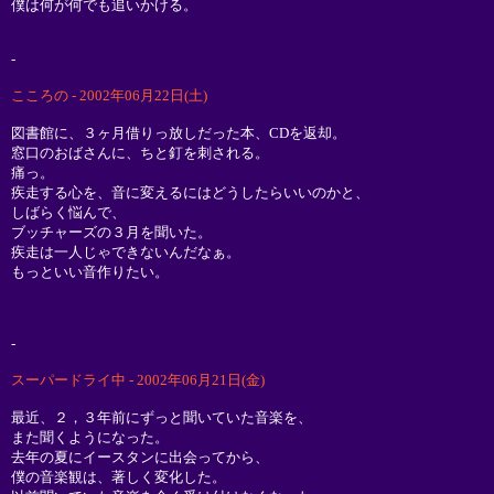
僕は何が何でも追いかける。
-
こころの - 2002年06月22日(土)
図書館に、３ヶ月借りっ放しだった本、CDを返却。
窓口のおばさんに、ちと釘を刺される。
痛っ。
疾走する心を、音に変えるにはどうしたらいいのかと、
しばらく悩んで、
ブッチャーズの３月を聞いた。
疾走は一人じゃできないんだなぁ。
もっといい音作りたい。
-
スーパードライ中 - 2002年06月21日(金)
最近、２，３年前にずっと聞いていた音楽を、
また聞くようになった。
去年の夏にイースタンに出会ってから、
僕の音楽観は、著しく変化した。