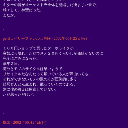
ギターの音がオーケストラ全体を凝縮した凄まじい音で、
雄々しく、神聖だった。
またか。
-
peril→ペリーファレル→危険 - 2002年06月25日(火)
１００円ショップで買ったターボライタがー、
突如ぶっ壊れ、ただでさえ２０円くらいしか価値がないのに
完全にごみになった。
享年２日。
随分とモノのサイクルは早いようで、
リサイクルだなんだって騒いでいる人が沢山いても、
それができないモノの数の方が圧倒的に多く、
結局どんどん生まれ、散っていくのである。
別に僕の答えは用意していない。
ただ思っただけだ。
-
恍惚 - 2002年06月24日(月)