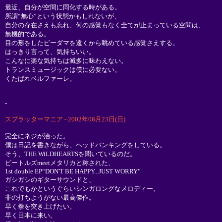
最近、自分が空間に同化する時がある。
所謂“無心”という状態かもしれないが、
自分の存在さえも忘れ、何の感覚もなく全てが止まっている空間は、
無機的である。
目の形をしたビーダマを遠くから眺めている感覚さえする。
はっきり言って、気持ちいい。
こんなに楽な気持ちは滅多に味わえない。
トランスミュージックは僕に必要ない。
くたばれベルファーレ。
-
スプラッターマニア - 2002年06月23日(日)
完全にネジが治った。
僕は日記を書きながら、ヘッドバンキングをしている。
そう、THE WiLDHEARTSを聞いているのだ。
ビートルズmeetメタリカと称された、
1st double EP“DON'T BE HAPPY...JUST WORRY”
ガシガシのギターサウンドと、
これでもかというぐらいシンガロングなメロディー。
非の打ちようがない最高傑作。
早く拳を突き上げたい。
早く日本に来い。