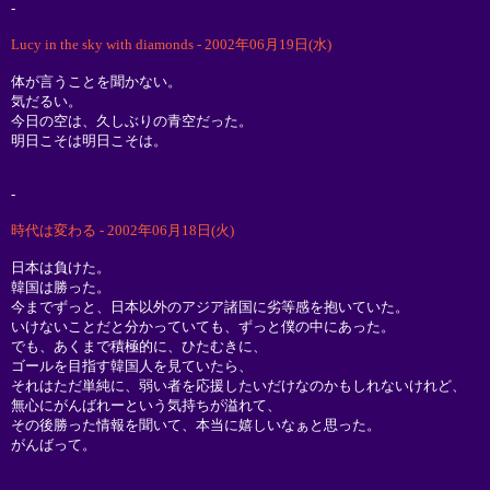
-
Lucy in the sky with diamonds - 2002年06月19日(水)
体が言うことを聞かない。
気だるい。
今日の空は、久しぶりの青空だった。
明日こそは明日こそは。
-
時代は変わる - 2002年06月18日(火)
日本は負けた。
韓国は勝った。
今までずっと、日本以外のアジア諸国に劣等感を抱いていた。
いけないことだと分かっていても、ずっと僕の中にあった。
でも、あくまで積極的に、ひたむきに、
ゴールを目指す韓国人を見ていたら、
それはただ単純に、弱い者を応援したいだけなのかもしれないけれど、
無心にがんばれーという気持ちが溢れて、
その後勝った情報を聞いて、本当に嬉しいなぁと思った。
がんばって。