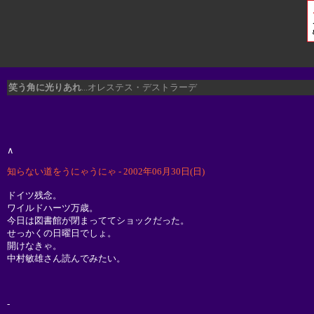
笑う角に光りあれ
...オレステス・デストラーデ
∧
知らない道をうにゃうにゃ - 2002年06月30日(日)
ドイツ残念。
ワイルドハーツ万歳。
今日は図書館が閉まっててショックだった。
せっかくの日曜日でしょ。
開けなきゃ。
中村敏雄さん読んでみたい。
-