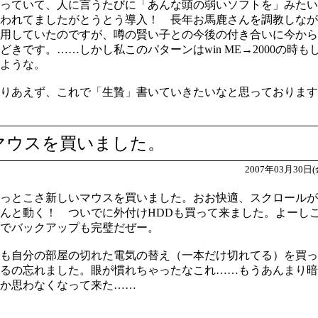
っていて、人に言うたびに「あんな頭の弱いソフトを」みたい
われてましたがとうとう導入！ 長年お馬鹿さんを調教しなが
用していたのですが、噂の賢い子との今後の付き合いに今から
どきです。……しかし私このパターンはwin ME→2000の時も
ような。
りあえず、これで「生贄」書いていきたいなと思っております
マウスを買いました。
2007年03月30日(
っとこさ新しいマウスを買いました。おお快適、スクロールが
んと動く！ ついでに外付けHDDも買って来ました。よーし
でバックアップも完璧だぜー。
も自分の部屋の切れた電気の替え（一本だけ切れてる）を買っ
るの忘れました。眼が慣れちゃったなこれ……もうあんまり暗
か思わなくなって来た……