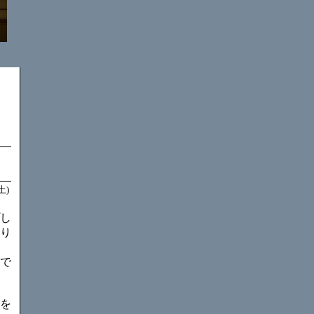
土)
し
り
で
を