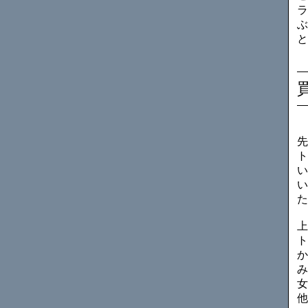
ラ
ぶ
と
先
ト
い
い
た
上
ト
か
み
女
他