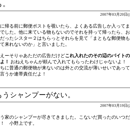
も。
2007年03月20日(
に帰る前に郵便ポストを覗いたら、よくある広告しか入ってま
でした。他に来ている物もないのでそれを持って帰ったら、お
だったシスター２はちらっとそれらを見て「まともな郵便物も
て来れないのか」と言いました。
えーそりゃあただの広告だけど
これ入れたのその辺のバイトの
よ！
おねえちゃんが頼んで入れてもらったわけじゃないよ
ちに普通の郵便物が来ないのは外との交流が薄いせいであって
言うか連帯責任だよ！
もうシャンプーがない。
2007年03月19日(
う家のシャンプーが尽きてきました。こないだ買ったのいつだ
！ 小野上です。