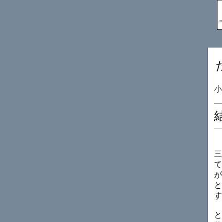
三
て
が
と
す
と