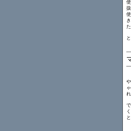
使
扱
使
き
た
と
や
ゃ
れ
で
く
と