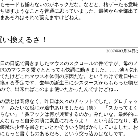
もモードも揃わないのがネックだな。などと、格ゲーたる意味
ち壊すようなことを普通に思っていました。最初から全部出て
まあそれはそれで萎えますけどねえ。
買い換えるさ！
2007年03月24日(
日の日記で書きましたマウスのスクロールの件ですが、母のノ
PCのマウスを繋ぐととっても快調に動きました。……薄々気
てたけどこれマウス本体側の原因だな。というわけで近日中に
換える予定です。去年の誕生日にシスターズからもらった物だ
ので、出来ればこのまま使いたかったんですけどね…
の話とは関係なく、昨日は久々のチャットでした。グロチャッ
？ みたいな感じが途中ありましたね（笑） 「スカってよく
らない」「鼻フックは何が興奮するのか」みたいな。最終的に
んなもっと自分の萌に素直になろうよ！ という話になり、私
装魔法少年を書きたいとかそういう話ばかりしていました。お
にもっと書くものあるだろ、という突っ込みはなしです。