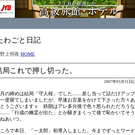
たわごと日記
小野上明夜
HOME
結局これで押し切った。
2007年03月31日(
月の締めは結局「守人桜」でした……差し当って話だけアップ
一度寝てしまいましたが、早速お言葉をかけて下さった方々あ
とうございますｖ 鉄朗はアレ多分後で色々怒られただろうな
……「行成の幽霊が出た」とか騒ぎまくって後で恥かいてそう
ねあいつ。
ころで本日、「一太郎」初導入しました。今までずっとワード