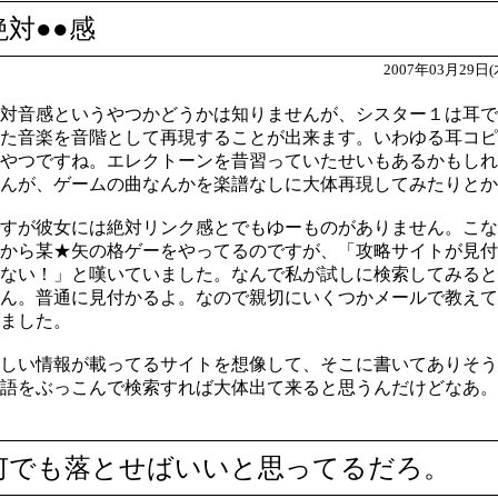
絶対●●感
2007年03月29日(
対音感というやつかどうかは知りませんが、シスター１は耳で
た音楽を音階として再現することが出来ます。いわゆる耳コピ
やつですね。エレクトーンを昔習っていたせいもあるかもしれ
んが、ゲームの曲なんかを楽譜なしに大体再現してみたりとか
すが彼女には絶対リンク感とでもゆーものがありません。こな
から某★矢の格ゲーをやってるのですが、「攻略サイトが見付
ない！」と嘆いていました。なんで私が試しに検索してみると
ん。普通に見付かるよ。なので親切にいくつかメールで教えて
ました。
しい情報が載ってるサイトを想像して、そこに書いてありそう
語をぶっこんで検索すれば大体出て来ると思うんだけどなあ。
何でも落とせばいいと思ってるだろ。