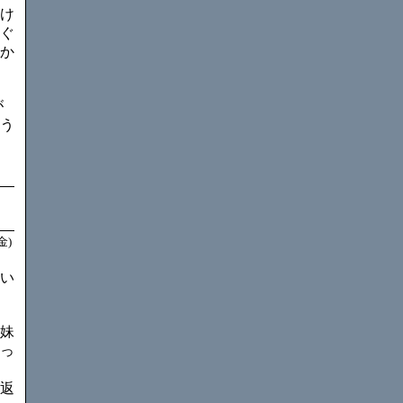
け
ぐ
か
が
う
金)
い
妹
っ
返