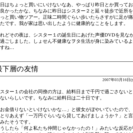
日はちょっと買いにいけないなあ、やっぱり昨日とか買ってお
良かったかな。ちなみに昨日はシスター２と延々徒歩で近所を
っと買い物ツアー。正味二時間ぐらい歩いたらさすがに足が痛
たです。我が家は思い出したように健康的なことをします。
れどその夜は、シスター１の誕生日にあげた声優DVDを見な
過ごしました。しょせん不健康なヲタ生活が身に染みているよ
すね…
最下層の友情
2007年03月16日(
スター１の会社の同僚の方は、給料日まで千円で過ごさないと
ないらしいです。ちなみに給料日は二十日です。
お金借りないといけないかな…」と彼女がぼやいていたので、
とりあえず「一万円ぐらいなら貸してあげましょうか？」と言
みたそうです。
うしたら「何よ私たち仲間じゃなかったの！」みたいな反応が