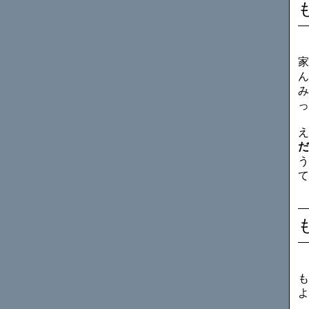
家
ん
み
っ
え
だ
う
て
も
よ