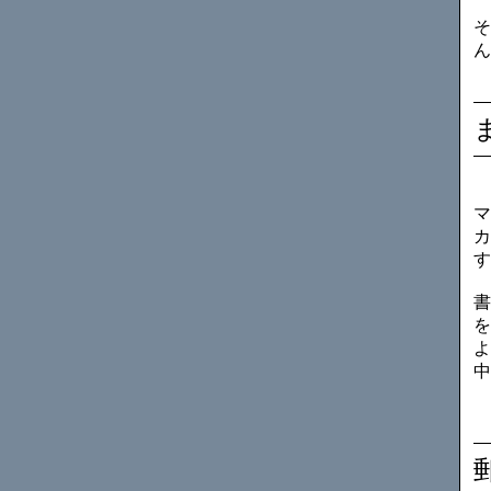
そ
ん
マ
カ
す
書
を
よ
中