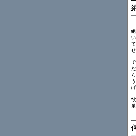
絶
い
て
せ
で
だ
ら
う
げ
欲
単