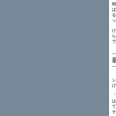
明
ば
る
っ
け
ら
で
シ
け
「
は
て
そ