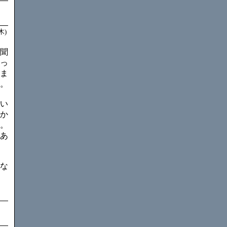
木)
聞
っ
ま
。
い
か
。
あ
な