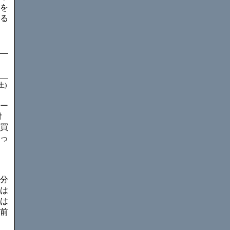
を
る
土)
ー
付
買
っ
分
は
は
前