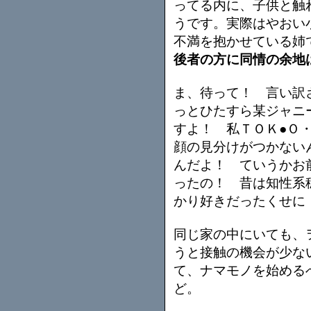
ってる内に、子供と触
うです。実際はやおい
不満を抱かせている姉
後者の方に同情の余地
ま、待って！ 言い訳
っとひたすら某ジャニ
すよ！ 私ＴＯＫ●Ｏ
顔の見分けがつかない
んだよ！ ていうかお
ったの！ 昔は知性系
かり好きだったくせに
同じ家の中にいても、
うと接触の機会が少な
て、ナマモノを始める
ど。