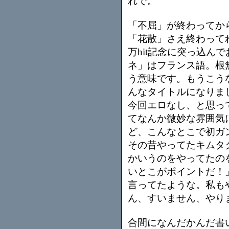
れで。
「不屈」が終わってか
「花散」さえ終わって
万hit記念に突っ込ん
ネ」はフランス語。根
う意味です。もうこう
んなタイトルになりま
今回エロなし、と思っ
てなんか微妙な雰囲気
ど、こんなとこで初ガ
その昔やってたキムタ
かいうのをやってたの
いとこがポイントだ！
言ってたような。私も
ん、すいません、やり
合間になんだかんだ書