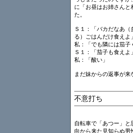
に「お昼はお姉さんと
た。
Ｓ１：「バカだなあ（
る）ごはんだけ食えよ
私：「でも隣には茄子
Ｓ１：「茄子も食えよ
私：「酸い」
まだ妹からの返事が来
不意打ち
自転車で「あつー」と
向から来た見知らぬ男