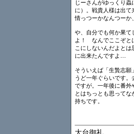
じーさんがゆっくり蟲
に）。戦貴人様は出て
情っつーかなんつーか
や、自分でも何か果て
よ！ なんでここぞと
こにしないんだよとは
に出来たんですよ…
そういえば「生贄志願
うど一年ぐらいです。
ですが。一年後に番外
とはちっとも思ってな
持ちです。
大台御礼