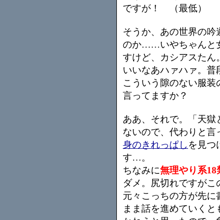
ですが！ （最低）
そうか、あの世界の吟
のか……いやちゃんと
すけど、カシアスたん
いいなあハァハァ。普
こういう隙のない服装
言ってますか？
ああ、それで。「天獄
ないので、代わりと言
身のきれっぱし
を見つ
す…。
ちなみに
無理やり系18
ダメ。尻切れですがこ
元々こっちの方が先に
まま話を進めていくと