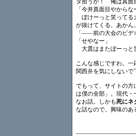
タ拾うか！ 俺は真面
「今井真面目やからな
ぼけーっと笑ってる大
が抜けてくる。あかん
「――前の大会のビデ
「せやなー」
大貫はまたぼーっと
こんな感じですわ。一
関西弁を気にしないで
でもって、サイトの方
は僕の全部」。現代・
なお話。しかも
死にネ
な話なので、興味のあ