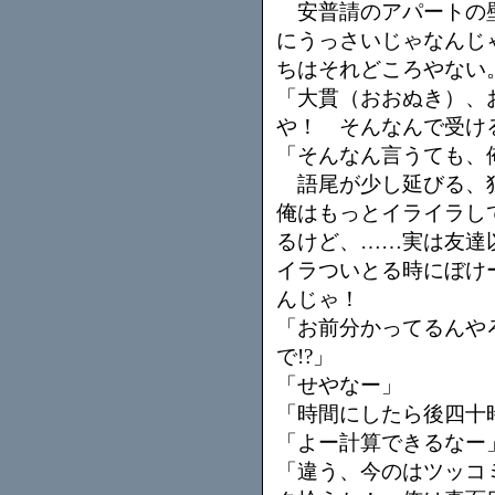
安普請のアパートの壁
にうっさいじゃなんじ
ちはそれどころやない
「大貫（おおぬき）、
や！ そんなんで受け
「そんなん言うても、
語尾が少し延びる、独
俺はもっとイライラし
るけど、……実は友達
イラついとる時にぼけ
んじゃ！
「お前分かってるんや
で!?」
「せやなー」
「時間にしたら後四十時
「よー計算できるなー
「違う、今のはツッコ