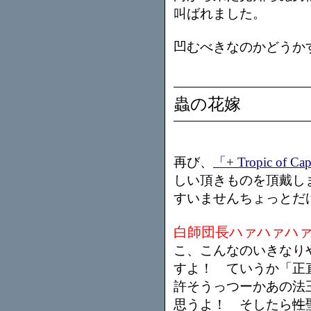
叫ばれました。
凹むべきなのかどうか
蟲の花嫁
再び、
「+ Tropic of Cap
しい頂きものを頂戴し
すいませんちょっとだ
白師団長ハァハァハ
こ、こんなのいきなり
すよ！ ていうか「正
許そうっつーかあの法
思うよ！ そしたら
性