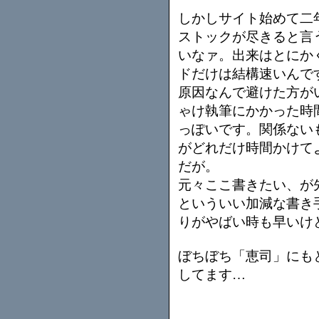
しかしサイト始めて二
ストックが尽きると言
いなァ。出来はとにか
ドだけは結構速いんで
原因なんで避けた方が
ゃけ執筆にかかった時
っぽいです。関係ない
がどれだけ時間かけて
だが。
元々ここ書きたい、が
といういい加減な書き
りがやばい時も早いけ
ぼちぼち「恵司」にも
してます…