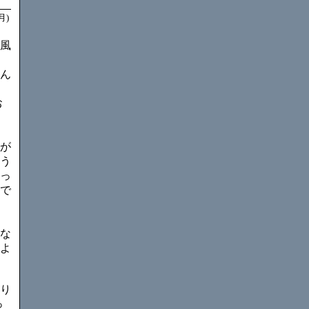
月)
風
・
ん
お
が
う
っ
で
な
よ
り
っ