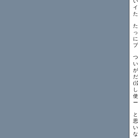
い
イ
た
た
っ
に
プ
つ
い
が
だ
(
し
使
ー
と
思
い
な