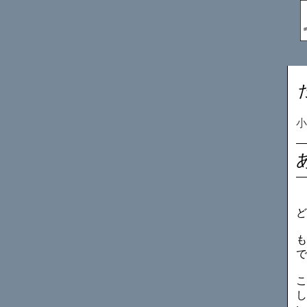
ど
も
で
こ
し