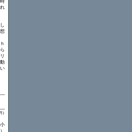
時
れ
し
想
ｈ
ら
リ
動
い
月)
小
）