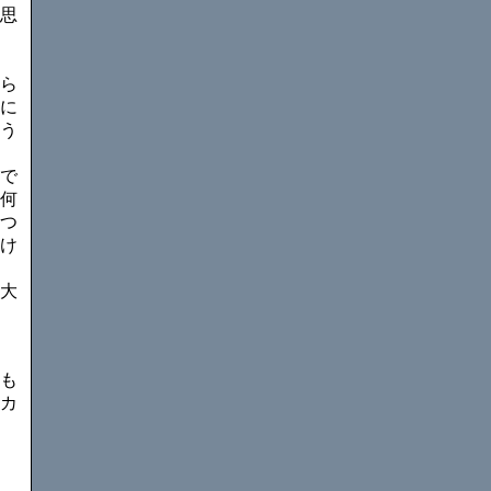
思
ら
に
う
で
何
つ
け
大
も
カ