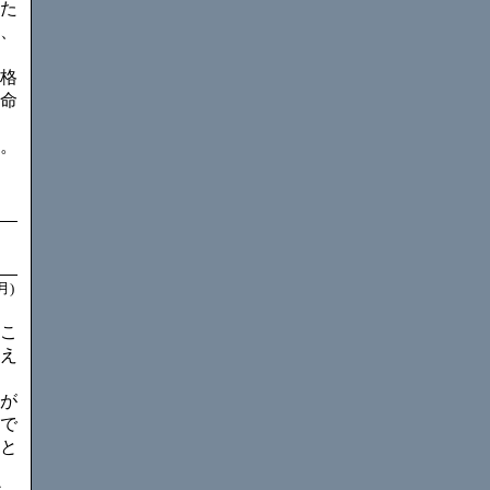
た
、
格
命
。
月)
こ
え
が
で
と