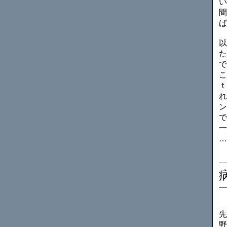
い
間
ば
以
た
で
こ
ｔ
れ
ン
で
一
…
先
野