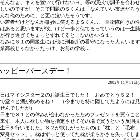
そんなぁ、キミを置いて行けないヨ」等の演技で調子を合わせ
しいのですが、そこで問題のＳくんは「なんていい友達だろう
んな俺のために」と更に泣いたそうです。
い若者だけどなんか微妙に笑えるよＳくん… 自衛隊向きの性
はあると思いますが彼。けど一歩と似てるっていうのは一生懸
が行き過ぎてちょっとずれてるとこなのかいＳ１。
なみにＳ１の同級生には他に刑務所の看守になった人もいます
業高校じゃなかったっけ、お前の学校…
ハッピーバースデー！
2002年11月11日(
日はマイシスター２のお誕生日でした！ おめでとうＳ２！ 
で堂々と酒が飲めるね！ （今までも特に隠してたようには見
せんでしたが）
日までＳ１との休みが合わなかったためプレゼントを買うこと
来ず、本人に欲しい物を指定させてその場で買うという反則技
生日を行いました。Ｓ２が欲しがったものは「枕」と「毛布」
変身セット」。枕はずっと使ってた枕が柔らかさを失ってしま