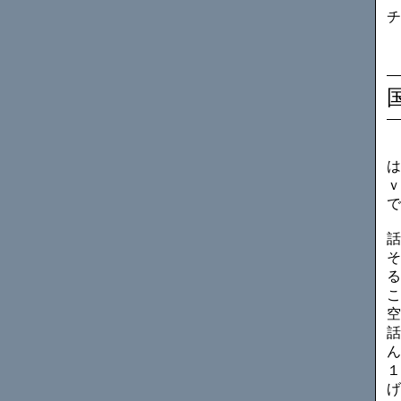
チ
は
ｖ
で
話
そ
る
こ
空
話
ん
１
げ