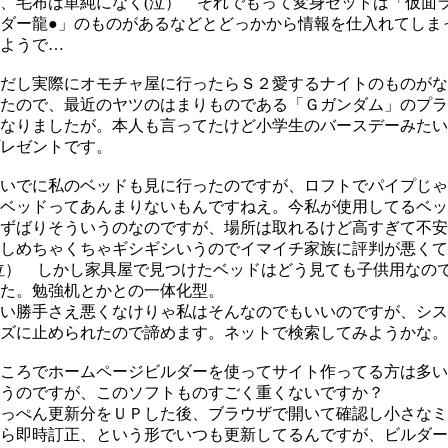
、毛布は単純になく(泣） それでもって変身セットは「仮面
ダー龍●」のものがあるなどとどっかから情報を仕入れてしま
ようで…
だし実際にオモチャ屋に行ったらＳ２愛するナイトのものがな
たので、最近のヤツのはまりものである「Ｇガンダム」のプラ
なりましたが。本人も言ってたけど小学生のバースデーみたい
レゼントです。
いでに私のベッドも見に行ったのですが、ロフトでパイプじゃ
ベッドってあんまりないもんですねえ。今私が使用してるベッ
ずばりそういうのなのですが、場所は取れるけど高すぎて不安
しめちゃくちゃギシギシいうのでイマイチ家族に評判が悪くて
泣） しかし家具屋で見つけたベッドはどう見ても子供用なの
た。勉強机とかとの一体化型。
い勝手さえ悪くなけりゃ私はそんなのでもいいのですが、シス
ズに止められたので諦めます。ネットで検索してみようかな。
ころでホームページビルダーを使ってサイト作ってる方は多い
うのですが、このソフトものすごく重くないですか？
っぺん更新分をＵＰした後、ブラウザで開いて確認し小さなミ
ら即時訂正、という形でいつも更新してるんですが、ビルダー