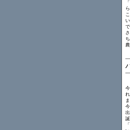
「
ら
こ
い
で
さ
ち
農
今
れ
ま
今
出
誕
「