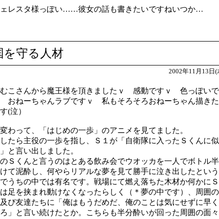
ェレスタ様っぽい……彼女の話も書きたいですねいつか…
国を守る人材
2002年11月13日(
むこさんから魔王様を頂きましたｖ 感動ですｖ 色っぽいで
 おねーちゃんラブですｖ 私もそろそろおねーちゃん描きた
す(泣）
変わって、「はじめの一歩」のアニメを見てました。
したら主役の一歩を指し、Ｓ１が「自衛隊に入ったＳくんに似
」と言い出しました。
のＳくんと言うのはとある飲み会でウオッカを一人でボトル半
けて泥酔し、何やらリアルな夢を見て勝手に泣き出したという
でうちの中では有名です。戦場にて燃え落ちた木材か何かにＳ
は足を挟まれ動けなくなったらしく（＊夢の中です）、周囲の
及び友達たちに「俺はもうだめだ、俺のことは気にせずに早く
ろ」と言い続けたとか。こちらも半分酔いが回った周囲の面々