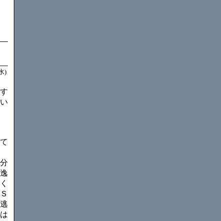
水)
す
い
て
分
逸
く
Ｓ
逃
は