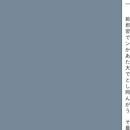
前
邪
翌
で
ン
か
あ
た
大
で
と
し
同
ん
が
う
そ
最