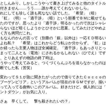
としんみり。しかしこうやって書き上げてみると他のタイトル
付きません……うう……誰か考えてくれないかしら。
れにしても珍しく誰も死なない話でした。「希望」（暗）
「虹」（明）→「過干渉」（暗）という順番でＢＭに載せても
たのですが、思ったより「過干渉」明るかったので次はシャレ
らないほど暗くしようかとひそかに思案。してみたけどやめよ
く方も拷問だこれ。
もなんのかんの言って（別冊の「銀」以外は）一応ＥＤ明るい
よね私？ 「希望」はこれからどう転ぶか分からず、「虹」は
か経ったら主要人物ほぼ全滅確定、「過干渉」もあっさりとっ
まって二人とも〈電池〉にされるかもしれない（ひでえ）です
、とりあえずの物語の終了時は。
うやって考えてみると、つくづくらんぷろを送らなかったのは
断でした私（苦笑）
変わってＳ１が急に聞きたがったので借りてきたＣｏｃｃｏの
ブーゲンビリア」というアルバムが現在のＢＧＭですが、揃い
って入ってる曲怖いこのアルバム。好きだけど。個人的には「
ントダウン」がお気に入り。
さぁ 早くして。 撃ち殺されたいの？」