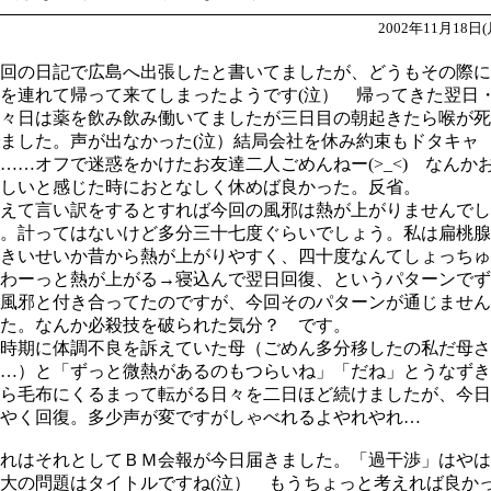
2002年11月18日(
回の日記で広島へ出張したと書いてましたが、どうもその際に
を連れて帰って来てしまったようです(泣） 帰ってきた翌日
々日は薬を飲み飲み働いてましたが三日目の朝起きたら喉が死
ました。声が出なかった(泣）結局会社を休み約束もドタキャ
……オフで迷惑をかけたお友達二人ごめんねー(>_<) なんか
しいと感じた時におとなしく休めば良かった。反省。
えて言い訳をするとすれば今回の風邪は熱が上がりませんでし
。計ってはないけど多分三十七度ぐらいでしょう。私は扁桃腺
きいせいか昔から熱が上がりやすく、四十度なんてしょっちゅ
わーっと熱が上がる→寝込んで翌日回復、というパターンでず
風邪と付き合ってたのですが、今回そのパターンが通じません
た。なんか必殺技を破られた気分？ です。
時期に体調不良を訴えていた母（ごめん多分移したの私だ母さ
…）と「ずっと微熱があるのもつらいね」「だね」とうなずき
ら毛布にくるまって転がる日々を二日ほど続けましたが、今日
やく回復。多少声が変ですがしゃべれるよやれやれ…
れはそれとしてＢＭ会報が今日届きました。「過干渉」はやは
大の問題はタイトルですね(泣） もうちょっと考えれば良か