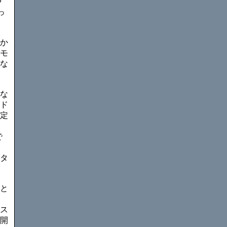
ラ
っ
か
モ
な
な
ド
定
で
タ
と
ス
開