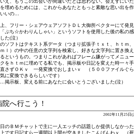
いえ、もうこの出会いが間違いだとは思わない。会えずにいた
を埋めるためには、これからあなたともっと素敵な思い出を作
いいの…
上、フリー・シェアウェアソフトＤＬ大御所ベクターにて発見
「ぷち☆かわりんしゃい」というソフトを使用した後の私の感
した(泣）
のソフトはテキスト系データ（つまり拡張子ｔｘｔ、ｈｔｍ、
ｍｌ）の中の任意の文字列を検索し、好きな文字列に置き換え
るというもの。つまりこれがあればフレーム嫌がってメニュー
クをｈｔｍに埋めてる私でも、掲示板や日記を変えた時一々手
直さずＯＫｖ 一発変換でおしまいｖ （５００ファイルぐら
気に変換できるらしいです）
…掲示板、変える前にあなたに会いとうございました(泣）
病院へ行こう！
2002年11月25日(
日のＢＭチャットで主に一人エッチの話題しか提供しなかった
上です日記すら一週間以上間が空きましたこんばんわｖ （死