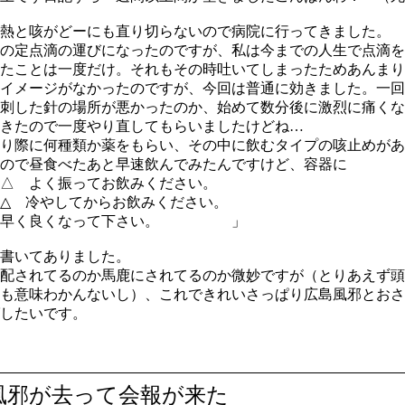
熱と咳がどーにも直り切らないので病院に行ってきました。
の定点滴の運びになったのですが、私は今までの人生で点滴を
たことは一度だけ。それもその時吐いてしまったためあんまり
イメージがなかったのですが、今回は普通に効きました。一回
刺した針の場所が悪かったのか、始めて数分後に激烈に痛くな
きたので一度やり直してもらいましたけどね…
り際に何種類か薬をもらい、その中に飲むタイプの咳止めがあ
ので昼食べたあと早速飲んでみたんですけど、容器に
△ よく振ってお飲みください。
△ 冷やしてからお飲みください。
早く良くなって下さい。 」
書いてありました。
配されてるのか馬鹿にされてるのか微妙ですが（とりあえず頭
も意味わかんないし）、これできれいさっぱり広島風邪とおさ
したいです。
風邪が去って会報が来た