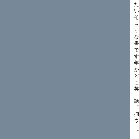
た
い
そ
→
っ
な
書
で
す
年
か
ど
こ
英
話
「
揃
ウ
「