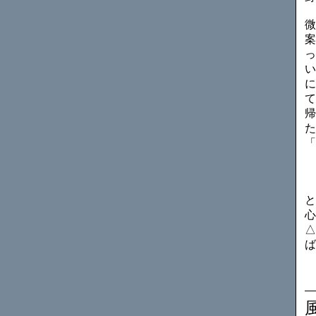
微
案
っ
い
に
て
帰
た
「
と
心
△
ば