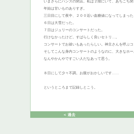
いまさらにハンズの閉店。私は２階にいて、あちこち閉
年始は甘いものありすぎ。
三日目にして夜中、２００近い血糖値になってしまった
６日は大雪だった。
７日はジュリーのコンサートだった。
行けなかったけど。すばらしく良いセトリ…。
コンサートでお祓いもあったらしい。神主さんを呼ぶコ
そしてこんな身内コンサートのようなのに、大きなホー
なんやかんやですごい人だなあって思う。
８日にして少々不調。お腹がおかしいです……
というところまで記録しとこう。
＜ 過去