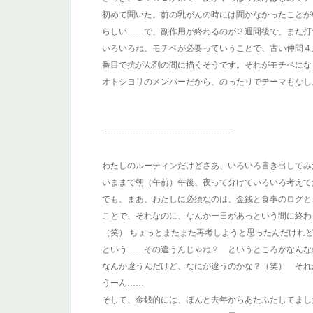
初めて聞いた。前の乳がんの時には聞かなかったことが
らしい……で、副作用が終わるのが３週間後で、また打
いろいろね、モチベが必要っていうことで、古い仲間４
番目で抗がん剤の間に描くそうです。それがモチベにな
オトシヨリのメンバーだから、のったりでテーマもなし
----------------------------------------------
わたしのルーティンだけどさあ、いろいろ書き出してみ
いままで朝（午前）午後、夜って分けていろいろ考えて
でも、まあ、わたしに必須なのは、金銭と食事のログと
ことで、それなのに、なんか一日があっという間に終わ
（笑） ちょっとまたまた再考しようと思ったんだけれ
という……その違うんじゃね？ というところがなん
なんか違うんだけど、なにが違うのかな？（笑） それ
うーん……
そして、金銭的には、ほんと去年からあたふたしてまし