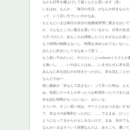
もかも日常を棚上げして描くんだと思います（笑）
いまはね、なんか、「毎日の生活」がなんか好きなんだ
って、いう言い方でいいのかなあ。
もともといまは毎日が自分の血糖値管理に重きをおいて
か、そんなところに重点を置いているから、日常の生活
り片づけたり、あちこちお掃除したりとかがなんか楽し
もう時間の制限もないし、時間を決められてもいないし
ほんとに好きにしてるなあって思う…。
もう若い子みたいに、やりたいことwishnote１００
も無いし、……いやほんとはね……いまぜんぜん本を読
あんなに本を読むのが好きだったのに、本を読むことが
なんだろねー。
前に義妹が「本なんて読まない」って言った時は、ええ
ね、現実にケーキとか作ったりお料理作ったりできたほ
本を読む時間がもったいない、みたいな。
そういや、すごい若い頃は、デートとかおつきあいする
て。本はその栄養剤だったのに、……でもまあ、けっこ
ようになってるからかもしれないけど…まあ、自分でも
なんかいまはそういう状態なんだよ、あちこち、書いてる