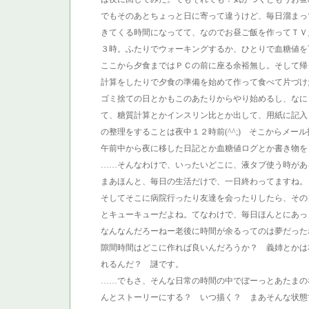
でもそのあとちょっと日に寄って違うけど、毎日溜まっ
きてくる時間になってて、なのでお昼ご飯を作ってＴＶ
３時。ふたりでウォーキングするか、ひとりで血糖値を
ここから夕食まではＰＣの前に座る余裕無し。そして帰
計算をしたりで夕食の準備を始めて作って食べて片づけ
ゴミ捨ての日とかもこのあたりからやり始めるし、なに
て、糖質計算とかインスリン比とか出して、用紙に記入
の整理をすることは夜中１２時前(^^;) そこからメ
午前中から夜に移した日記とか血糖値ログとか書き物を
……そんなわけで、いったいどこに、液タブ使う時があ
まあほんと、毎日の生活だけで、一日終わってますね。
そしてそこに病院行ったり友達を会ったりしたら、その
とキューキューだよね。てなわけで、毎日ほんとにあ
なんなんだろーねー老後に時間が余るってのは夢だったね
隙間時間はどこに作れば良いんだろうか？ 義姉とかは
れるんだ？ 謎です。
……でもさ、そんな日常の時間の中でぼーっとあたまの
んとストーリーにする？ いつ描く？ まあそんな状態