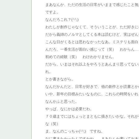
まあなんか、ただの生活の日常がいままで感じたこと無
ですよ。
なんだろこれ？(^^;)
わたしが創作じゃなくて、そういうことが、ただ好きに
だから義姉のノルマとしてくる本は読むけど、実はぜんぜん
こんな日がくるとは思わなかったなあ。ミステリも面白
んだろ、一番生活が面白い感じって（笑） わからん…
初めての経験（笑） わけわかりません。
だから、いまはそれ以上をやろうとあんまり思ってない
れ。
とか書きながら。
なんだかんだと、日常が好きで、他の創作とか読書とか
いや、新年の目標みたいなものに、これらの時間をいれ
なんかふと思った。
やっぱ、なにかは必要だわ。
７０歳までにはちょっとまともに描きたいかな。それが今
な（笑）
ま、なんのこっちゃ(^^;) ですね。
なに書きたかったんですかね。 まあなんか書いておきたか