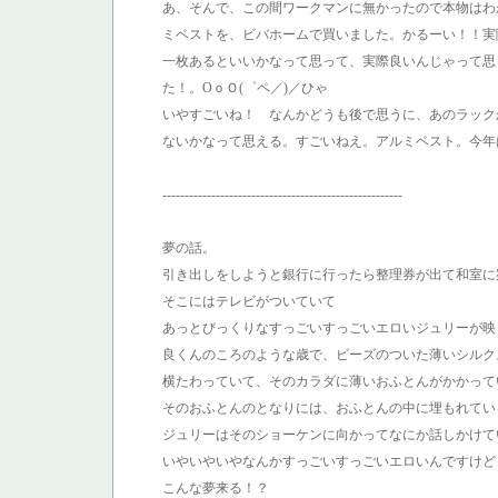
あ、そんで、この間ワークマンに無かったので本物はわ
ミベストを、ビバホームで買いました。かるーい！！実
一枚あるといいかなって思って、実際良いんじゃって思
た！。OｏＯ(゜ペ／)／ひゃ
いやすごいね！ なんかどうも後で思うに、あのラック
ないかなって思える。すごいねえ。アルミベスト。今年
------------------------------------------------------
夢の話。
引き出しをしようと銀行に行ったら整理券が出て和室に
そこにはテレビがついていて
あっとびっくりなすっごいすっごいエロいジュリーが映
良くんのころのような歳で、ビーズのついた薄いシルク
横たわっていて、そのカラダに薄いおふとんがかかって
そのおふとんのとなりには、おふとんの中に埋もれてい
ジュリーはそのショーケンに向かってなにか話しかけて
いやいやいやなんかすっごいすっごいエロいんですけど
こんな夢来る！？