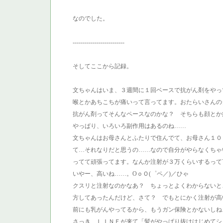
なのでした。
--------------------------
そしてここから記録。
文ちゃんはいま、３週間に１回ベースで抗がん剤をやっ
喉とかあちこちが痛いって言ってます。おたらいさんの
抗がん剤ってそんなペースなのかな？ そちらも顔とか
やっぱり、いろいろ副作用はあるのね……
文ちゃんはお母さんとふたりで住んでて、お母さん１０
て…それなりだと思うの……なので自分がやらなくちゃ
ってて頑張ってます。なんか注射が３万くらいするっ
いやー、高いね……。OｏＯ(゜ペ／)／ひゃ
クスリと注射なのかなあ？ ちょっとよくわからないと
方してあったんだけど、さて？ でもとにかく注射が高いの
前にも乳がんやってるから、もうガン保険とかないしね
さっき、ＬＩＮＥが来て「髪がやっぱり抜けはじめてシ