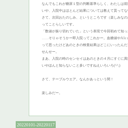
なんでもこれが糖尿１型の判断基準らしく、わたしは前
いや、入院中はほとんど結果については教えて貰ってないん
さて、次回おたのしみ、というところです（楽しみなの
ってことらしいです。
「数値が振り切れていた」という表現で今回初めて知っ
……そりゃそうかー即入院ってこれかー。血糖値やA1c
って思ったけどあのときの検査結果はどこにいったん
せんせー。
まあ、入院の時のセンセイはあのときの４月にすぐに異
いやほんと知らないこと多いですねえいろいろ(^^;)
さて、テーブルウエア。なんかあっという間！
楽しみだー。
20220101-20220117