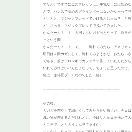
てなわけですでにエスプレッソ……牛乳なしには飲めない状
んで、ハンズで安めのグラインダーはないかなーって見
ど、ふと、マジックブレッドでいけるんじゃね？ と思
ど、さっき、マジックブレッドで挽いてみました。
かんたーん！！！ ３回くらいガガっとやって、昨日の
っという間―！
かんたーん！！！ で、……淹れてみたら、アメリカンに
明日は４回ガガにして、淹れてみようかな。おたらいさん
でもさ、前はデロンギでカフェラテ作っていたんだから
いれてみればいいんだよなって、ちょっと思ったので、
急に、珈琲豆ブームなのでした（笑）
-----------------------------------------------------------------
その後。
ガガガを増やして細かくしてみたら良い感じだ。今日は
洗い物が増えるんだけれども、今はなんか豆を挽いて入
ところで、ととのうくん見てますか。
なんかさ、やっぱ、まんがで読むのとドラマとは違うね