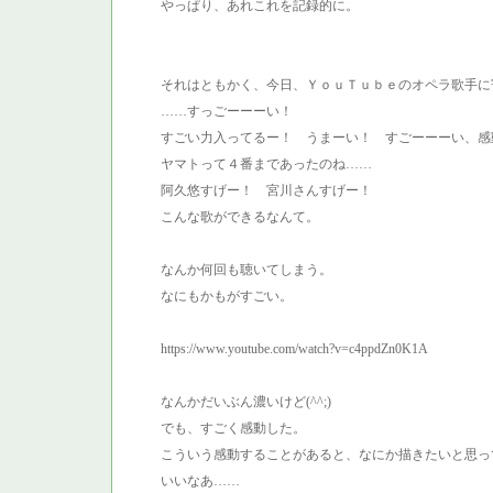
やっぱり、あれこれを記録的に。
それはともかく、今日、ＹｏｕＴｕｂｅのオペラ歌手に
……すっごーーーい！
すごい力入ってるー！ うまーい！ すごーーーい、感
ヤマトって４番まであったのね……
阿久悠すげー！ 宮川さんすげー！
こんな歌ができるなんて。
なんか何回も聴いてしまう。
なにもかもがすごい。
https://www.youtube.com/watch?v=c4ppdZn0K1A
なんかだいぶん濃いけど(^^;)
でも、すごく感動した。
こういう感動することがあると、なにか描きたいと思っ
いいなあ……