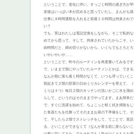
ということで、老化に伴い、すっごく時間の過ぎ方が早
老後はいっぱい本が読めると思っていたし、まんがも描
仕事に８時間通勤を入れると前後１０時間は拘束されて
い？
でも、実はわたしは電話交換をしながら、そこで私的な
めてから思って、そして、拘束されていたからこそ、い
由時間だと、締め切りがないから、いくらでもとろとろで
いやいやいや……
ということで、昨今のルーティンを再度書いてみるです
で、いままで朝にやっていたルーティンとかは、できる
なんか朝に落ち着く時間がなくて、いつも滞っていくこ
朝起きて２階の部屋の日めくりカレンダーを替えて、（
くりは４つ）毎日２階のキッチンの洗いかごに水を溜め
らして、というのはそのままでやってます。まあ簡単だもん
で、すぐに洗濯を始めて、ちょこっと軽く拭き掃除をし
た食器たちを仕舞ってそのままお昼の下準備をして、そ
て、干したら２階でストレッチをして、てことで、英語
る、といことができなくて（なんか座る前に座らないこ
は夜に回してみた。でもそれでも！気がつくともうお