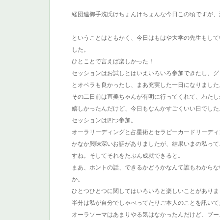
経団連御手洗氏けちょんけちょんな今日この頃ですが、
ということはともかく、今日はもはや大学の先生もしている
した。
ひとことで言えば楽しかった！
セッションはお試しとはいえいろいろ参加できたし、グ
とオペラも良かったし、まあ充実した一日になりました
その二日前は直美ちゃんが有明に行ってくれて、わたし
嬉しかったんだけど、今日もなんかすごくいい日でした
セッションは四つ参加。
オーラリーディングと占星術とセラピーカードリーディ
かなか興味深いお話がありましたが、結果いまの私って
すね。そしてそれをたぶん成就できると。
まあ、ホントの話、できるかどうかなんて誰もわからな
か。
ひとつひとつに関してはいろいろと楽しいことがありま
半分は私が自分でしゃべってたりご本人のことを訊いて
オーラソーマはあまりやる気はなかったんだけど、ブー