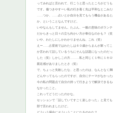
ってみればと言われて、行こうと思ったところがどうも
です。傷つきやすーい私の行き着く先は平和なとこみた
……つか、……占いとか自分を見てもらう機会があると
か、ということなんですけど。
いやなんもしてません。たぶん、一般の意味のボランテ
だからきっと日々の立ち向かい方が奉仕なのかも？（笑
いや、わたしにしかわかりませんね、これ（笑）
えー……占星術ではわたしは６０歳からまんが家ってこ
か言われて話しているうちにそんな話題になったのだっ
した（笑）しかしこの方………私と同じく１年に１キロ
親近感がありましたとさ（笑）
で、ちょっと失敗したな、と思ったのは、なんとなく興
どんやってもらったのですが、自分にテーマがなかった
今の私の問題点て自分の持って行きようで解決できるも
なかったこと。
これってどうだったのかな。
セッションで「話していてすごく楽しかった」と見ても
部で言われましたけど。
どういう場合にそういうことになるのかな？