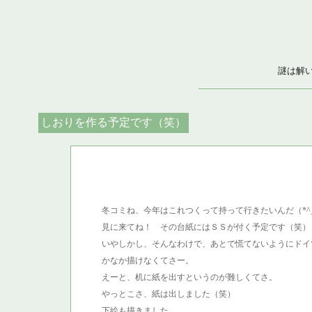
謎は解
しおりを作る予定です（笑）
冬コミね、今年はこれつくって持って行きたいんだ（*^_
見に来てね！ その台紙にはＳＳが付く予定です（笑）
いやしかし、そんなわけで、あとで慌てないようにドイ
かなか描けなくてさー。
えーと、机に紙を出すというのが難しくてさ。
やっとこさ、紙は出しました（笑）
下絵も描きました。