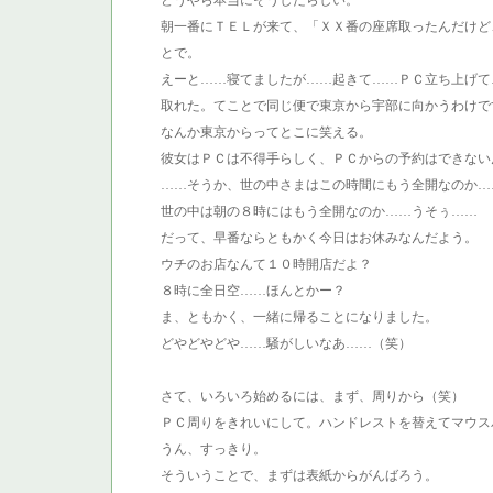
どうやら本当にそうしたらしい。
朝一番にＴＥＬが来て、「ＸＸ番の座席取ったんだけど
とで。
えーと……寝てましたが……起きて……ＰＣ立ち上げて
取れた。てことで同じ便で東京から宇部に向かうわけで
なんか東京からってとこに笑える。
彼女はＰＣは不得手らしく、ＰＣからの予約はできない
……そうか、世の中さまはこの時間にもう全開なのか…
世の中は朝の８時にはもう全開なのか……うそぅ……
だって、早番ならともかく今日はお休みなんだよう。
ウチのお店なんて１０時開店だよ？
８時に全日空……ほんとかー？
ま、ともかく、一緒に帰ることになりました。
どやどやどや……騒がしいなあ……（笑）
さて、いろいろ始めるには、まず、周りから（笑）
ＰＣ周りをきれいにして。ハンドレストを替えてマウス
うん、すっきり。
そういうことで、まずは表紙からがんばろう。