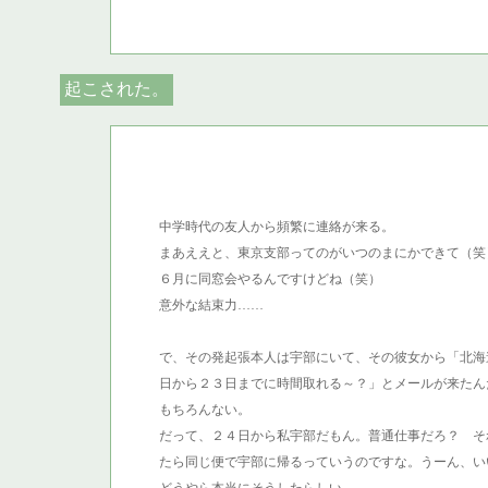
起こされた。
中学時代の友人から頻繁に連絡が来る。
まあええと、東京支部ってのがいつのまにかできて（笑
６月に同窓会やるんですけどね（笑）
意外な結束力……
で、その発起張本人は宇部にいて、その彼女から「北海
日から２３日までに時間取れる～？」とメールが来たん
もちろんない。
だって、２４日から私宇部だもん。普通仕事だろ？ そ
たら同じ便で宇部に帰るっていうのですな。うーん、い