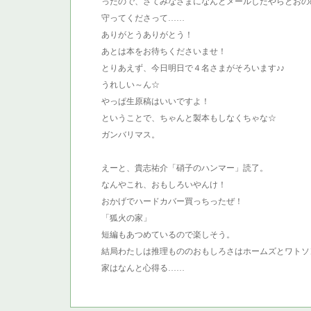
ったので、さてみなさまになんとメールしたやらとおの
守ってくださって……
ありがとうありがとう！
あとは本をお待ちくださいませ！
とりあえず、今日明日で４名さまがそろいます♪♪
うれしい～ん☆
やっぱ生原稿はいいですよ！
ということで、ちゃんと製本もしなくちゃな☆
ガンバリマス。
えーと、貴志祐介「硝子のハンマー」読了。
なんやこれ、おもしろいやんけ！
おかげでハードカバー買っちったぜ！
「狐火の家」
短編もあつめているので楽しそう。
結局わたしは推理もののおもしろさはホームズとワトソ
家はなんと心得る……