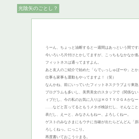
光陰矢のごとし？
うーん、ちょっと油断すると一週間はあっという間です
今いろいろ片付けとかしてますが、こっちもなかなか進みませ
フィットネスは通ってますよん。
あと友人のご紹介で始めた「らでぃっしゅぼーや」とか
仕事も家事も運動もやってますよ！（笑）
なんかね、前にいっていたフィットネスクラブより東急
プログラムも多いし、美男美女のスタッフで（関係ない
ィブだし、今の私のお気に入りはＨＯＴＹＯＧＡかなー
……などと言ってるともうメタボ検診だし、そんなこと
表だし、えーと、みなさんもねー、よろしくねー。
ゲストのみなさまにもウチに当確が出たらどんどん「原
ろしくねっ。にっこり。
再度書いておこう☆まる。