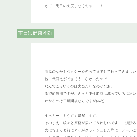
さて、明日の支度しなくちゃ……！
本日は健康診断
雨嵐のなかをタクシーを使ってまでして行ってきましたよ(
他に代替えができそうになかったので……
なんでこういうのは大当たりなのかなあ。
希望的観測ですが、きっと中性脂肪は減っているに違い
わかるのは二週間後なんですが(^-^;)
えっとー、もうすぐ帰省します。
そのまえに続々と原稿が届いてうれしいです！ 涙ぽろ
実はちょっと前にＰＣがクラッシュした際に、メールご