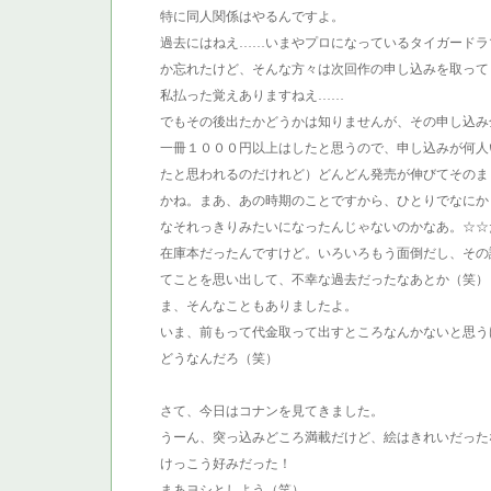
特に同人関係はやるんですよ。
過去にはねえ……いまやプロになっているタイガードラ
か忘れたけど、そんな方々は次回作の申し込みを取って
私払った覚えありますねえ……
でもその後出たかどうかは知りませんが、その申し込み
一冊１０００円以上はしたと思うので、申し込みが何人
たと思われるのだけれど）どんどん発売が伸びてそのま
かね。まあ、あの時期のことですから、ひとりでなにか
なそれっきりみたいになったんじゃないのかなあ。☆☆
在庫本だったんですけど。いろいろもう面倒だし、その
てことを思い出して、不幸な過去だったなあとか（笑）
ま、そんなこともありましたよ。
いま、前もって代金取って出すところなんかないと思う
どうなんだろ（笑）
さて、今日はコナンを見てきました。
うーん、突っ込みどころ満載だけど、絵はきれいだった
けっこう好みだった！
まあヨシとしよう（笑）