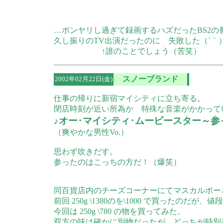
…ボンヤリし過ぎて録画するハズだったBS2の
久し振りのTV出演だったのに 失敗した（´｀
↑誰のことでしょう（苦笑）
スノーブランド
2002年02月22日(金)
仕事の帰りに新宿マイシティに立ち寄る。
閉店時刻が近い所為か 特殊な音楽がかかって
♪オー･マイシティ･ムービースター～
（爽やかな男性Vo.）
思わず吹きだす。
参ったのはこっちの方だ！（爆笑）
同百貨店内のチーズコーナーにてマスカルポー
前回 250g \1380のを\1000 で買ったのだ
今回は 250g \780 の物を買ってみた。
双方の味は確かに別物だったが、どっちが特別