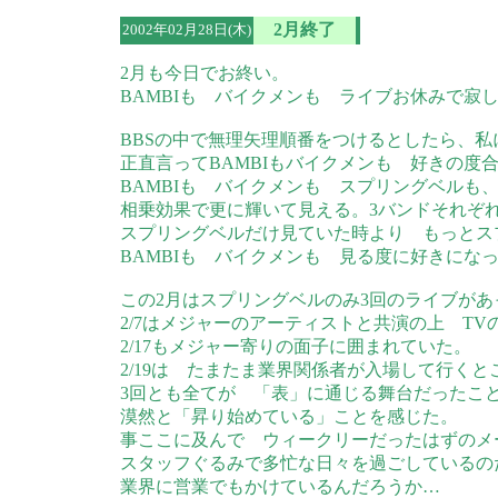
2月終了
2002年02月28日(木)
2月も今日でお終い。
BAMBIも バイクメンも ライブお休みで寂
BBSの中で無理矢理順番をつけるとしたら、
正直言ってBAMBIもバイクメンも 好きの度
BAMBIも バイクメンも スプリングベルも
相乗効果で更に輝いて見える。3バンドそれぞ
スプリングベルだけ見ていた時より もっとス
BAMBIも バイクメンも 見る度に好きにな
この2月はスプリングベルのみ3回のライブがあ
2/7はメジャーのアーティストと共演の上 T
2/17もメジャー寄りの面子に囲まれていた。
2/19は たまたま業界関係者が入場して行く
3回とも全てが 「表」に通じる舞台だったこ
漠然と「昇り始めている」ことを感じた。
事ここに及んで ウィークリーだったはずのメ
スタッフぐるみで多忙な日々を過ごしているの
業界に営業でもかけているんだろうか…