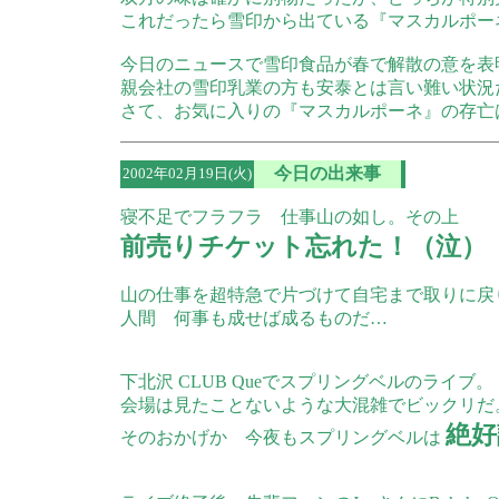
これだったら雪印から出ている『マスカルポー
今日のニュースで雪印食品が春で解散の意を表
親会社の雪印乳業の方も安泰とは言い難い状況
さて、お気に入りの『マスカルポーネ』の存亡
今日の出来事
2002年02月19日(火)
寝不足でフラフラ 仕事山の如し。その上
前売りチケット忘れた！（泣）
山の仕事を超特急で片づけて自宅まで取りに戻
人間 何事も成せば成るものだ…
下北沢 CLUB Queでスプリングベルのライブ。
会場は見たことないような大混雑でビックリだ
絶好
そのおかげか 今夜もスプリングベルは