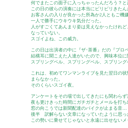
何でまたこの面子に入っちゃったんだろう？と
この日の彼らの演奏には本当にビリビリきたん
お客さんの入りが良かった所為か2人ともご機
一人で勝手にウキウキ気分だった。
人がすごくてあんまり姿は見えなかったけれど
なっていない。
スゴイよね、この威力。
この日は出演者の中に『ザ･茶番』だの『プロ
結構耳に聞こえた人達がいたので、興味本位に
スプリングベル、スプリングベル、スプリング
これは、初めてワンマンライブを見た翌日の状
まらなかった。
そのくらいスゴイ夜。
アンケートをその場で出してきたにも関わらず
夜も更けきった時間にガチガチとメールを打ち
窓の向こうでは新聞配達のバイクが止まる音…
後半 訳解らない文章になっていたように思っ
この勢いに乗せてじゃないと永遠に出せないメ