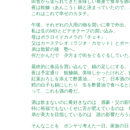
田舎から送られてきた美味しい蕎麦で食卓を囲
夜は鮟鱇（あんこう）鍋と決まっていたので、
これはこれで幸せのカタチ。
午後、それぞれの入用の物を買いに車で外出。
私は生のMDとビデオテープの買い込み、
母はポラロイドカメラの『チェキ』、
父はカーステレオ（ラジオ・カセット）とポー
弟は散髪の後 塾へ。
何だかんだで 夕方まで街をぐるぐるしていた
最終的に食品を買い込んで、鍋の足しにする。
夜は予定通り 鮟鱇鍋。美味しかったけれど、
紅葉おろしを添えて酢醤油… って、日本酒の
鱈の白子も鍋にしたり 生を酢醤油で食べると
って、これも酒の肴だ。
酒は飲まないのに肴好きなのは 酒豪・父の影
特に裕福でもないくせに舌が肥えているのは 
弟が美大を目指しているのは 誰の影響だろう
そんなことを ボンヤリ考えた一日。家族の日