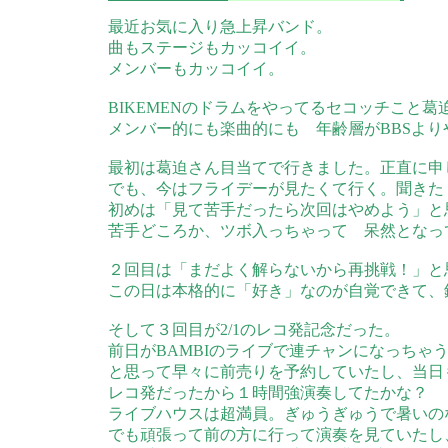
最近お気に入り急上昇バンド。
曲もステージもカッコイイ。
メンバーもカッコイイ。
BIKEMENのドラムをやってるセコッチこと
メンバー的にも楽曲的にも 年齢層がBBSよ
最初は葛迫さん目当てで行きました。正直に申
でも、今はフライデーが見たくて行く。聞きた
初めは「見て苦手だったら次回はやめよう」と
苦手どころか、ツボ入っちゃって 呆然となっ
２回目は「まだよく解らないから再挑戦！」と
この日は本格的に「好き」なのが自覚できて、
そして３回目が2/1のレコ発記念だった。
前日がBAMBIのライブで連チャンになっちゃ
と思って早々に前売りを予約していたし、当日
レコ発だったから１時間強演奏してたかな？
ライブハウスは超満員。ぎゅうぎゅうで暑いの
でも頑張って前の方に行って演奏を見ていたし