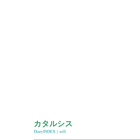
カタルシス
DiaryINDEX
｜
will