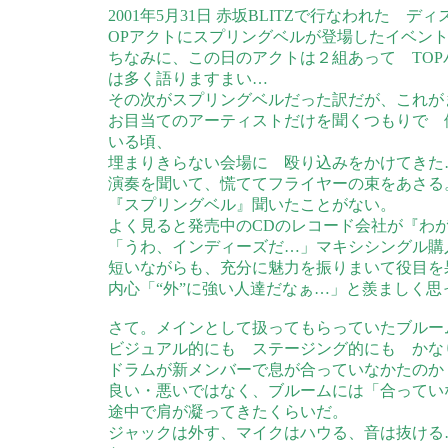
2001年5月31日 赤坂BLITZで行なわれた 
OPアクトにスプリングベルが登場したイベン
ちなみに、この日のアクトは２組あって TO
は多く語りますまい…
その次がスプリングベルだった訳だが、これが
お目当てのアーティストだけを聞くつもりで 
いる頃、
埋まりきらない会場に 殴り込みをかけてきた
演奏を聞いて、慌ててフライヤーの束をあさる
『スプリングベル』聞いたことがない。
よく見ると発売中のCDのレコード会社が『わ
「うわ、インディーズだ…」マキシシングル購
短いながらも、充分に魅力を振りまいて役目を
内心「“外”に強い人達だなぁ…」と羨ましく思
さて。メインとして扱ってもらっていたブルー
ビジュアル的にも ステージング的にも かな
ドラムが新メンバーで息が合っていなかたのか
良い・悪いではなく、ブルームには「合ってい
途中で肩が凝ってきたくらいだ。
ジャックは外す、マイクはハウる、音は抜ける