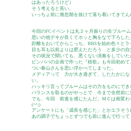
はあったろうけど）
そう考えると長い。
いっちょ前に倦怠期を抜けて落ち着いてきてん
今回のFCイベントは丸２ヶ月振りの生ブルー
思いの他デキが良くてホッと胸をなで下ろした
距離をおいてからこっち、BBSを始め色々と
目も耳も以前よりは肥えただろう と多少の自
その状況で聞いても、悪くない演奏をしていた
ピンパパの企画で作った『校歌』も今回初めて
つい春山さんを思い浮かべてしまった。
メディアって 力が大き過ぎて、したたかにな
い。
ハッキリ言ってブルームはその力をものにでき
バランスを取るのがやっとで 今まで全然前に
でも、今回 前進を感じたんだ。ＭＣは相変わ
(^^;)
アンケートにも「成長を感じた」とかエラそう
あの調子でちょっとずつでも前に進んで行って