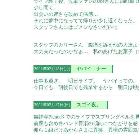
ライブ終了後、先輩ファンのJoeさんにBahaha 
少し聞く。
出会いの遅さを改めて痛感…
それに夢中になってて帰りが少し遅くなった。
スタッフさんにはゴメンなさいだ(^^;)
スタッフのカリーさん 腹痛を訴え他の人達よ
大丈夫だったのかなぁ… 私のあげたお菓子（
ヤバイ ナー
2002年02月18日(月)
仕事多過ぎ。 明日ライブ。 ヤバイっての。
今日でも 明後日でも残業するから 明日は勘
スゴイ夜。
2002年02月17日(日)
吉祥寺PlanetＫでのライブでスプリングベルを
前座も含め各バンド音楽の傾向につながりを感
彼ら１組だけあからさまに異種、異様の雰囲気