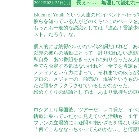
長ぇ～… 無理して読むなー(
2002年02月25日(月)
Bluem of Youth という人達のFCイベントへ行
彼らを知っている人がどのくらいこのページを
もっとも一般的な認識としては『進ぬ！雷派少
スト。だろう。な。
個人的には納得のいかない代名詞だけれど、あ
以降の彼らの活動にとって 計り知れない原動
私自身 あの番組をきっかけに知り合った友人
全てを否定する気はないけれど、全てを肯定も
メディアという力によって、それまでの彼らが
プロの、メジャーの、商売の 現実というもの
ただ頭をクラクラさせているしかなかった。
締めくくりの結論としては、あまり気持ちの良
ロシアより帰国後、ツアーだ レコ発だ、イベ
軌道に乗っていたかに見えていた活動も １年
ファンの立場的にも疑問を抱かざるを得ない様
「何でこんななっちゃってんのかな…」と何度