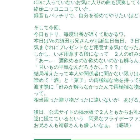
CDに入っていないお気に入りの曲も演奏して
終始ニッコニコしていた。
録音もバッチリで、自分を誉めてやりたいほど
そして今回。
今日もトリ、毎度出番が遅くて助かるワ。
本日はVoの須田お兄さんがお誕生日当日、３
気まぐれにプレゼントなど用意する気になった
しかし、いざ用意する段になって ２人の好み
「あー… 酒飲めるのか飲めないのかも解らん
「甘いもの平気なんだろうか…？？？」
結局考えたって本人や関係者に聞かない限りは
諦めて「酒」と「菓子」の両極端な物を持って
渡す際に「好みが解らなかったんで両極端な物
って。
相当困った贈り物だったに違いないが あげる
後日、公式サイトの掲示板で２人ともからお礼
逆に慌てているという 阿呆なフライデーファ
お兄さんも靖彦さんも優しいなぁ。（感涙）