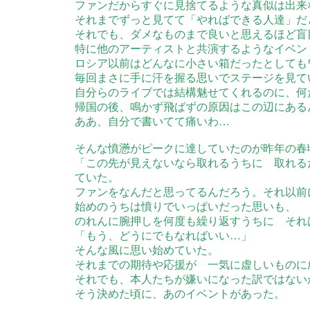
ファンだからすぐに見捨てるような真似は出来
それまでずっと見てて「やればできる人達」だ
それでも、ダメなものまで良いと思えるほど盲
特に他のアーティストと共演するようなイベン
ロシア以前はどんなに小さい箱だったとしても
毎回まさに手に汗を握る思いでステージを見て
自分らのライブでは結構魅せてくれるのに、何
帰国の後、鳴かず飛ばずの原因はこの辺にある
ああ、自分で書いてて痛いわ…
そんな憤懣がピークに達していたのが昨年の春
「この先が見えないなら取れるうちに 取れる
ていた。
ファンをなんだと思ってるんだろう。それ以前
始めのうちは憤りでいっぱいだった思いも、
のれんに腕押しを何度も繰り返すうちに それ
「もう、どうにでもなればいい…」
そんな風に思い始めていた。
それまでの期待や応援が 一気に虚しいものに
それでも、本人たちが嫌いになった訳ではない
そう決めた頃に、あのイベントがあった。