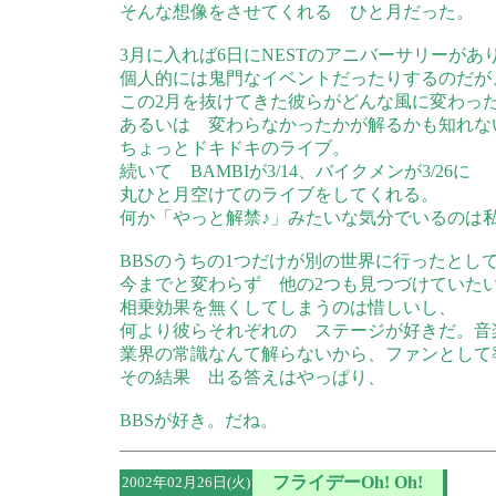
そんな想像をさせてくれる ひと月だった。
3月に入れば6日にNESTのアニバーサリーが
個人的には鬼門なイベントだったりするのだが
この2月を抜けてきた彼らがどんな風に変わっ
あるいは 変わらなかったかが解るかも知れな
ちょっとドキドキのライブ。
続いて BAMBIが3/14、バイクメンが3/26に
丸ひと月空けてのライブをしてくれる。
何か「やっと解禁♪」みたいな気分でいるのは
BBSのうちの1つだけが別の世界に行ったとし
今までと変わらず 他の2つも見つづけていた
相乗効果を無くしてしまうのは惜しいし、
何より彼らそれぞれの ステージが好きだ。音
業界の常識なんて解らないから、ファンとして
その結果 出る答えはやっぱり、
BBSが好き。だね。
フライデーOh! Oh!
2002年02月26日(火)