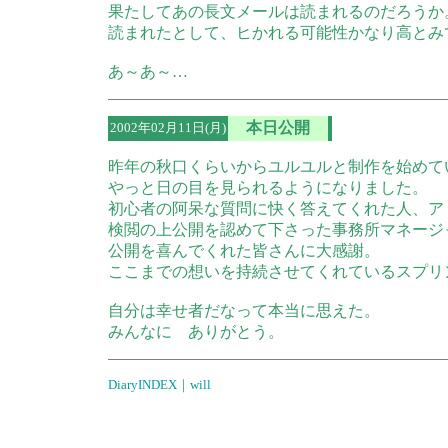
果たしてあの長文メールは読まれるのだろうか
読まれたとして、ヒかれる可能性かなり高とみ
あ～あ～…
本日公開
2002年02月11日(月)
昨年の秋口くらいからユルユルと制作を始めて
やっと日の目を見られるようになりました。
初心者の阿呆な質問に快く答えてくれた人、ア
検閲の上公開を認めて下さった事務所マネージ
公開を喜んでくれた皆さんに大感謝。
ここまでの想いを持続させてくれているスプリ
自分は幸せ者だなって本当に思えた。
みんなに ありがとう。
DiaryINDEX
｜
will