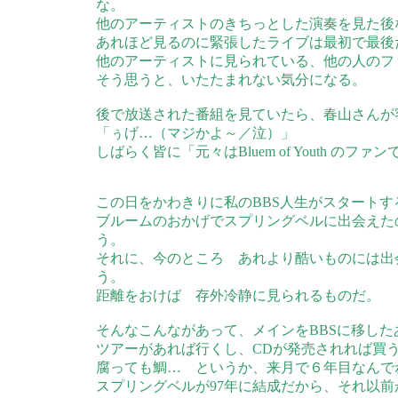
な。
他のアーティストのきちっとした演奏を見た後
あれほど見るのに緊張したライブは最初で最後
他のアーティストに見られている、他の人のフ
そう思うと、いたたまれない気分になる。
後で放送された番組を見ていたら、春山さんが
「ぅげ…（マジかよ～／泣）」
しばらく皆に「元々はBluem of Youth 
この日をかわきりに私のBBS人生がスタートす
ブルームのおかげでスプリングベルに出会えた
う。
それに、今のところ あれより酷いものには出
う。
距離をおけば 存外冷静に見られるものだ。
そんなこんながあって、メインをBBSに移した
ツアーがあれば行くし、CDが発売されれば買
腐っても鯛… というか、来月で６年目なんで
スプリングベルが97年に結成だから、それ以前か