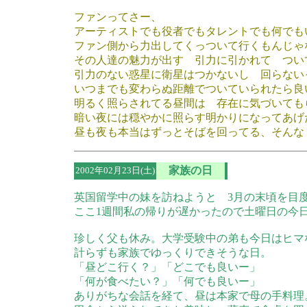
ファンってさー、
アーティストでも役者でもタレントでも何でも
ファン側から力出してくっついて行くもんじゃ
その人達の魅力が出す 引力に引かれて つい
引力のない惑星に衛星はつかないし 回らない
いつまでも変わらぬ距離でついていられたら良
明るく照らされてる昼間は 存在に気づいても
暗い夜には穏やかに照らす明かりになってあげ
昼も夜も本当はずっとそばを回ってる、そんな
家族の日
2002年02月23日(土)
英国留学中の妹を訪ねようと 3月の末頃を目
ここ1週間私の帰りが遅かったので土曜日の今
珍しく父も休み。大学受験中の弟も今日はヒマ
計らずも家族でゆっくりできそうな日。
「昼どこ行く？」「どこでも良いー」
「何が食べたい？」「何でも良いー」
ありがちな会話を経て、昼は本家で母の手料理