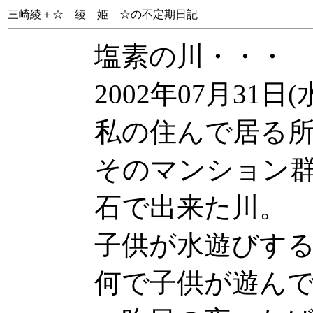
三崎綾＋☆ 綾 姫 ☆の不定期日記
塩素の川・・・
2002年07月31日(
私の住んで居る
そのマンション
石で出来た川。
子供が水遊びす
何で子供が遊ん