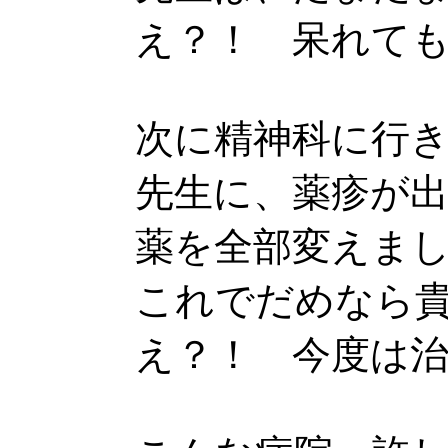
え？！ 呆れて
次に精神科に行
先生に、薬疹が
薬を全部変えま
これでだめなら
え？！ 今度は