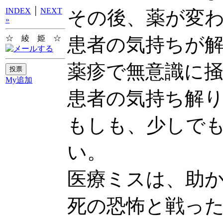
INDEX
│
NEXT
その後、薬が変
»
☆ 綾 姫 ☆
患者の気持ちが
薬疹で無意識に
My追加
患者の気持ち解
もしも、少しで
い。
医療ミスは、助
死の恐怖と戦っ