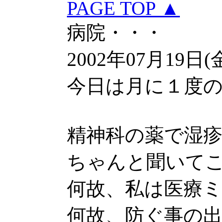
PAGE TOP ▲
病院・・・
2002年07月19日(
今日は月に１度
精神科の薬で湿
ちゃんと聞いて
何故、私は医療
何故、防ぐ事の