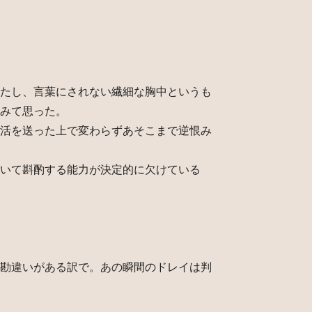
たし、言葉にされない繊細な胸中というも
みて思った。
活を送った上で変わらずあそこまで逆恨み
いて斟酌する能力が決定的に欠けている
勘違いがある訳で。あの瞬間のドレイは判