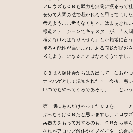
アロウズもＣＢも武力を無闇に振るって社
せめて人間の法で裁かれろと思ってました
考えよう……考えなくちゃ。はまぁきれい
報道ステーションでキャスターが、「人間
考えなければなりません」とか頻繁に言う
陥る可能性が高いよね。ある問題が提起さ
考えよう、になることはなさそうですし。
ＣＢは人類社会からはみ出して、なおかつ
ナマハゲとして認知された？ 今後、悪い
いつでもやってくるであろう。……という
第一期にあんだけやってたＣＢを、――ア
ぶっちゃけＣＢだと思いますし、アロウズ
兵器力をもって対するのも、ＣＢから学ん
それがアロウズ解体やイノベイターの台頭