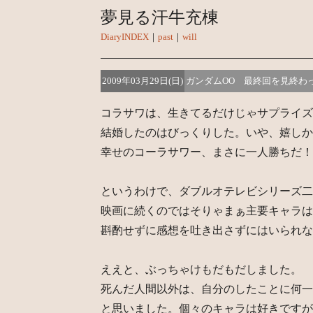
夢見る汗牛充棟
DiaryINDEX
｜
past
｜
will
2009年03月29日(日)
ガンダムOO 最終回を見終わ
コラサワは、生きてるだけじゃサプライズ
結婚したのはびっくりした。いや、嬉しか
幸せのコーラサワー、まさに一人勝ちだ！
というわけで、ダブルオテレビシリーズ二
映画に続くのではそりゃまぁ主要キャラは
斟酌せずに感想を吐き出さずにはいられな
ええと、ぶっちゃけもだもだしました。
死んだ人間以外は、自分のしたことに何一
と思いました。個々のキャラは好きですが