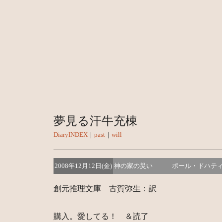
夢見る汗牛充棟
DiaryINDEX
｜
past
｜
will
2008年12月12日(金)
神の家の災い ポール・ドハテ
創元推理文庫 古賀弥生：訳
購入。愛してる！ ＆読了