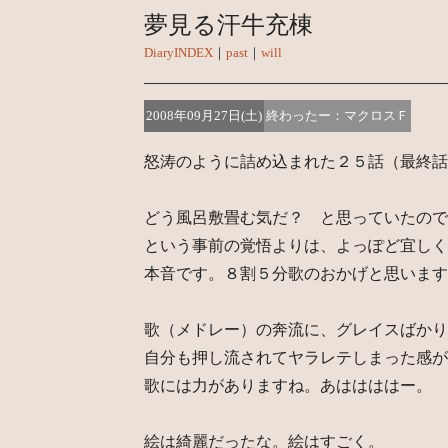
夢見る汗牛充棟
DiaryINDEX
｜
past
｜
will
2008年09月27日(土)
終わったー：マクロスＦ
怒涛のように詰め込まれた２５話（最終話
どう風呂敷畳む気だ？ と思っていたので
という事前の覚悟よりは、よっぽど宜しく
本音です。８割５分歌のおかげと思います
歌（メドレー）の奔流に、グレイスばかり
自分も押し流されてヤラレテしまった感が
歌には力がありますね。あははははー。
絵は綺麗だったな。絵はすごく。