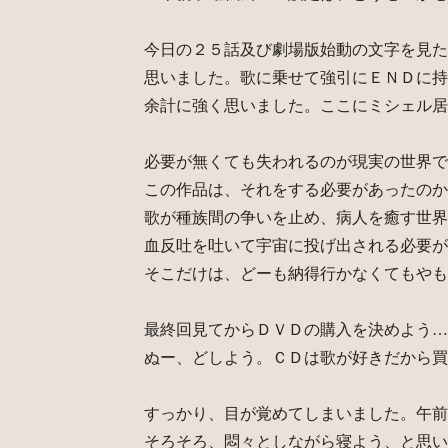
今日の２５話及び劇場版始動の文字を見た
思いました。歌に乗せて強引にＥＮＤに持
余計に強く思いました。ここにミシェル居
必要が無くても失われるのが現実の世界で
この作品は、それをする必要があったのか
歌が種族間の争いを止め、病人を癒す世界
血反吐を吐いて宇宙に投げ出される必要が
そこだけは、どーも納得行かなくてもやも
最終回見てからＤＶＤの購入を決めよう…
ぬー、どしよう。ＣＤは歌が好きだから買
すっかり、目が覚めてしまいました。午前
そろそろ、悶々としながら寝よう、と思い