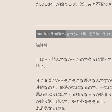
だぶるおーが始まるぜ。楽しみと不安でさ
2008年09月20日(土)
きのうの世界 恩田陸 付けた
講談社
しばらく読んでなかったので久々に買って
読了。
４７８頁だからそこそこな厚さなんですが
連続なのと、経過が気になるので、一気に
思わせぶりに出てくる様々な人々が絡まり
が繰り返し現れて、好奇心をそそるし。
老若男女犬に猫。