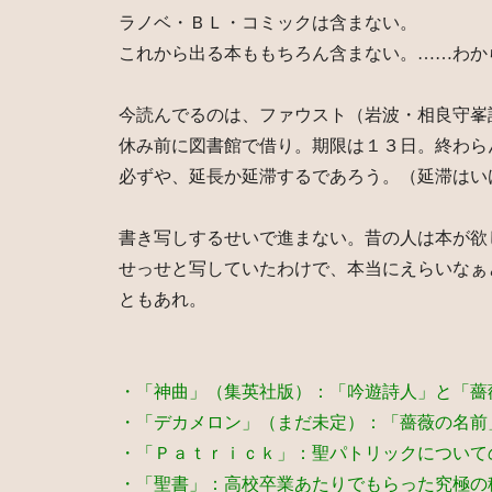
ラノベ・ＢＬ・コミックは含まない。
これから出る本ももちろん含まない。……わか
今読んでるのは、ファウスト（岩波・相良守峯
休み前に図書館で借り。期限は１３日。終わら
必ずや、延長か延滞するであろう。（延滞はい
書き写しするせいで進まない。昔の人は本が欲
せっせと写していたわけで、本当にえらいなぁ
ともあれ。
・「神曲」（集英社版）：「吟遊詩人」と「薔
・「デカメロン」（まだ未定）：「薔薇の名前
・「Ｐａｔｒｉｃｋ」：聖パトリックについて
・「聖書」：高校卒業あたりでもらった究極の