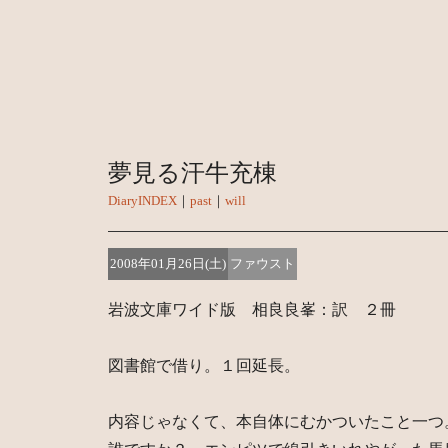
夢見る汗牛充棟
DiaryINDEX
｜
past
｜
will
2008年01月26日(土)
ファウスト
岩波文庫ワイド版 相良良峯：訳 ２冊
図書館で借り。１回延長。
内容じゃなくて、本自体にむかついたこと一つ