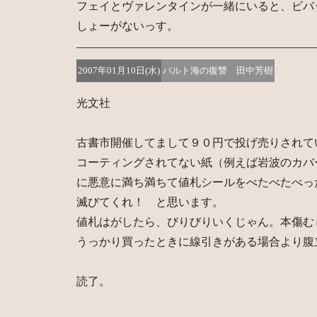
フェイとヴァレンタインが一緒にいると、ビバ
しょーがないっす。
2007年01月10日(水)
バルト海の復讐 田中芳樹
光文社
古書市開催してまして９０円で投げ売りされて
コーティングされてない紙（例えば岩波のカバ
に悪意に満ち満ちて値札シールをべたべたべっ
滅びてくれ！ と思います。
値札はがしたら、びりびりいくじゃん。本傷む
うっかり買ったときに線引きがある場合より腹
読了。