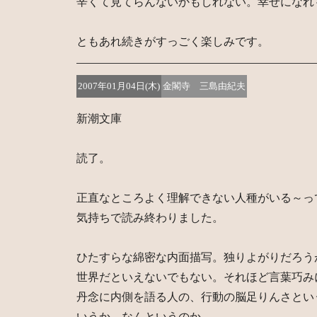
辛くて見てらんないかもしれない。幸せになれ
ともあれ続きがすっごく楽しみです。
2007年01月04日(木)
金閣寺 三島由紀夫
新潮文庫
読了。
正直なところよく理解できない人種がいる～っ
気持ちで読み終わりました。
ひたすらな綿密な内面描写。独りよがりだろう
世界だといえないでもない。それほど言葉巧み
丹念に内側を語る人の、行動の脳足りんさとい
いうか、なんというのか。