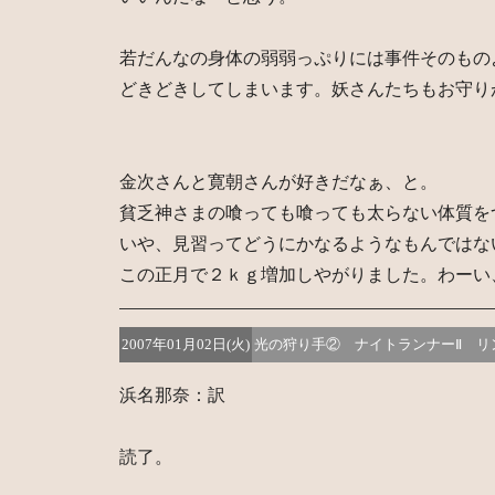
若だんなの身体の弱弱っぷりには事件そのもの
どきどきしてしまいます。妖さんたちもお守り
金次さんと寛朝さんが好きだなぁ、と。
貧乏神さまの喰っても喰っても太らない体質を
いや、見習ってどうにかなるようなもんではな
この正月で２ｋｇ増加しやがりました。わーい
2007年01月02日(火)
光の狩り手② ナイトランナーⅡ リ
浜名那奈：訳
読了。