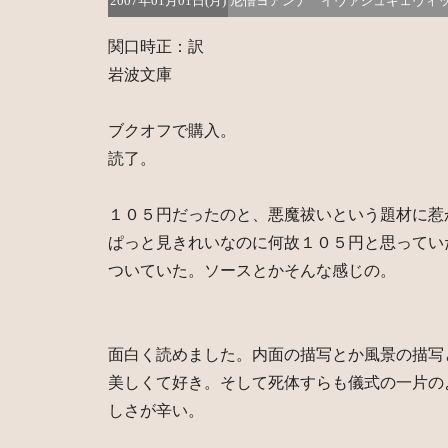
2007年01月01日(月)
尼僧ヨアンナ イヴァシュキェヴィ
関口時正：訳
岩波文庫
ブクオフで購入。
読了。
１０５円だったのと、悪魔祓いという題材に惹
ぱっと見きれいなのに何故１０５円と思ってい
ついていた。ソースとかそんな感じの。
面白く読めました。内面の描写とか風景の描写
美しくて好き。そして死体すらも儀式の一片の
しさが辛い。