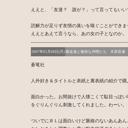
ええと、「友達？ 誰が？」って言ってもいい
読解力が足りず友情の臭いを嗅ぐことができま
ええとあえて言うなら、あの女の子となのか。
2007年01月08日(月)
吸血鬼と愉快な仲間たち 木原音瀬
蒼竜社
人外好き＆タイトルと表紙と裏表紙の紹介で購
面白かった。お間抜けで人懐こくて駄目っぽい
をぐりんぐりん刺激してくれました。わーい。
ついでにＢＬは面白いけど脈絡のないあんあん