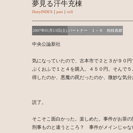
夢見る汗牛充棟
DiaryINDEX
｜
past
｜
will
2007年01月13日(土)
パートナー １～６ 柏枝真郷
中央公論新社
気になっていたので、古本市で２と３が９０円
ぶくおふで１と４を購入。４５０円。そんで５
得したのか、悪魔の罠だったのか、微妙な気分
読了。
そこそこ面白かった。楽しめた。事件がお茶の
刑事ものと違うところ？ 事件がメインじゃな