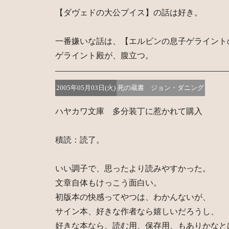
【ダヴェドの大公プイス】の話は好き。
一番嫌いな話は、【エルビンの息子ゲライント
ゲライント殿が、腹立つ。
2005年05月03日(火)
死の蔵書 ジョン・ダニング
ハヤカワ文庫 多分装丁に惹かれて購入
積読：読了。
いい調子で、思ったより読みやすかった。
文章自体もけっこう面白い。
初版本の快感ってやつは、わかんないが、
サイン本、好きな作者なら嬉しいだろうし、
好きな本なら、読む用、保存用、もありかなと