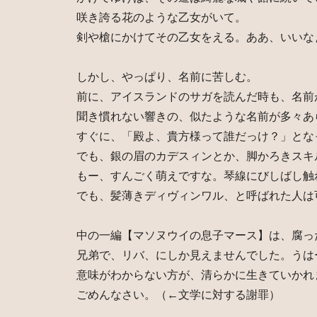
咲き誇る花のような乙女がいて。
剣や槍にかけてその乙女をえる。ああ、いいな
しかし、やっぱり、名前に苦しむ。
前に、アイスランドのサガを読んだ時も、名前
聞き慣れない響きの、似たような名前が多々あ
すぐに、「殿よ、貴方様って誰だっけ？」とな
でも、銀の眉のカデスィンとか、脚かろきスキ
もー、すんごく萌えですな。琴線にびしばし触
でも、髪薄きディヴィンワル、と呼ばれた人は
中の一編【マソヌウイの息子マース】は、腐っ
兄弟で、リバ、にしか見えませんでした。うは
意味がわからない方が、清らかに生きていかれ
ごめんなさい。（←文学に対する謝罪）