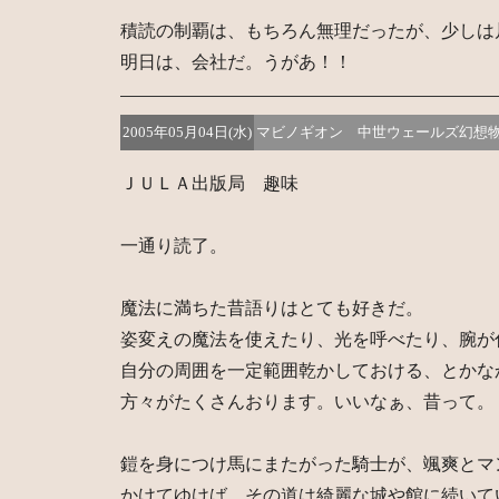
積読の制覇は、もちろん無理だったが、少しは
明日は、会社だ。うがあ！！
2005年05月04日(水)
マビノギオン 中世ウェールズ幻想
ＪＵＬＡ出版局 趣味
一通り読了。
魔法に満ちた昔語りはとても好きだ。
姿変えの魔法を使えたり、光を呼べたり、腕が
自分の周囲を一定範囲乾かしておける、とかな
方々がたくさんおります。いいなぁ、昔って。
鎧を身につけ馬にまたがった騎士が、颯爽とマ
かけてゆけば、その道は綺麗な城や館に続いて