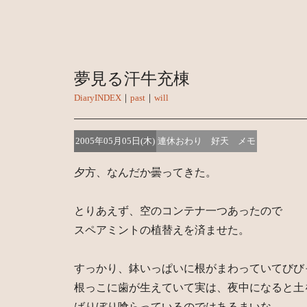
夢見る汗牛充棟
DiaryINDEX
｜
past
｜
will
2005年05月05日(木)
連休おわり 好天 メモ
夕方、なんだか曇ってきた。
とりあえず、空のコンテナ一つあったので
スペアミントの植替えを済ませた。
すっかり、鉢いっぱいに根がまわっていてびび
根っこに歯が生えていて実は、夜中になると土
ばりぼり喰らっているのではあるまいな。