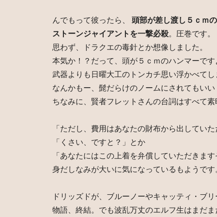
んでもって彼ったら、
頭部が差し渡し５ｃｍの
ストーンジャイアントを一撃必殺
。圧巻です。
思わず、ドラクエの毒針とか想像しました。
本気か！？だって、頭が５ｃｍのハンマーです
武器よりも日曜大工のトンカチ思い浮かべてし
なんかもー、髭だらけのノームにされてもいい
ちなみに、賢者フレットさんの台詞はすべて素
「ただし、費用はあなたの財布から出していた
「くさい、ですと？」とか
「あなたにはこの上着を弁償していただきます
身だしなみが大いに気になっているもようです
ドリッズドが、ブルーノーやキャッティ・ブリ
物語、終結。でも波乱万丈のエルフ生はまだま