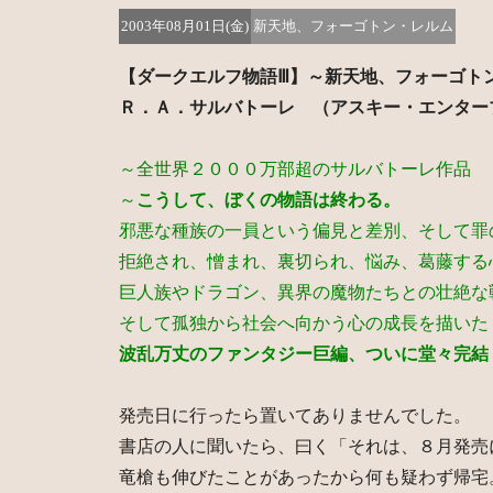
2003年08月01日(金)
新天地、フォーゴトン・レルム
【ダークエルフ物語Ⅲ】～新天地、フォーゴト
Ｒ．Ａ．サルバトーレ （アスキー・エンター
～全世界２０００万部超のサルバトーレ作品
～
こうして、ぼくの物語は終わる。
邪悪な種族の一員という偏見と差別、そして罪
拒絶され、憎まれ、裏切られ、悩み、葛藤する
巨人族やドラゴン、異界の魔物たちとの壮絶な
そして孤独から社会へ向かう心の成長を描いた
波乱万丈のファンタジー巨編、ついに堂々完結
発売日に行ったら置いてありませんでした。
書店の人に聞いたら、曰く「それは、８月発売
竜槍も伸びたことがあったから何も疑わず帰宅