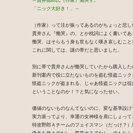
～貫井徳郎氏（作家）慟哭す。
「ニック大好き！」～
（作家）って注が振ってあるのがちょっと悲し
貫井さん『慟哭』の、とか枕詞によく書いてあ
慟哭、はそらもう身も世もなく嘆き哀しむこと
これに関しては、謎の帯だと思いました。
別に帯で貫井さんが慟哭していたから購入した
新刊案内で役に立たないものを盗む怪盗ニック
怪盗ニックが盗まれる、じゃあ怪盗ニックは役
ということなのか！？と気になったせい。
価値のないものなんてないのに、変な基準設け
実力派ってより、幸運の女神様を肩にしょって
特攻野郎Ａチームのフェイスマン（だっけ？）