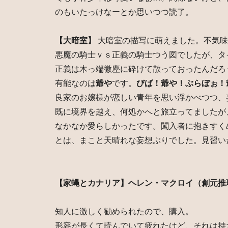
のもいたっけなーとか思いつつ読了。
【大暗室】
大暗室の描写に萌えました。不気味
悪魔の騎士ｖｓ正義の騎士つう図でしたが、タ
正義は木っ端微塵に砕けて散っておったんだろ
有能なのは
爺や
です。
びば！爺や！ぶらぼぉ！
良家のお嬢様が恋しい青年を思い浮かべつつ、
既に境界を越え、何処かへと旅立ってましたが
なかなか愛らしかったです。闖入者に抱きすく
とは、まこと天晴れな妄想ぶりでした。見習い
【家蝿とカナリア】ヘレン・マクロイ（創元推
知人に激しく勧められたので、購入。
形容が長くて読んでいて疲れたけど、それは持