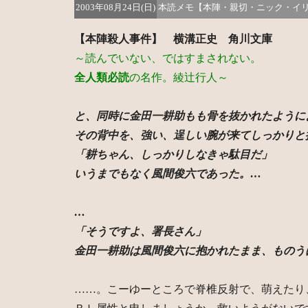
2003年08月24日(日)
本読メモ【本陣・親切・ニック・イ
【本陣殺人事件】 横溝正史 角川文庫
～読んでいない、ではすまされない。
全人類必読
の名作。綾辻行人～
と、同時に金田一耕助もも骨を抜かれたように
その背中を、強い、逞しい腕が来てしっかりと
「耕ちゃん、しっかりしなきゃ駄目だ」
いうまでもなく風間俊六であった。…
…
「そうですよ、署長さん」
金田一耕助は風間俊六に抱かれたまま、ものう
……。こーゆーところで脊椎反射で、萌えたり