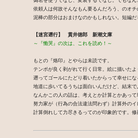
偽名を使うでなし、変装するでなし。でもなん
依頼人は何故そんなもん要るんだろう、のオチ
泥棒の部分はおまけなのかもしれない。短編だ
【迷宮遡行】 貫井徳郎 新潮文庫
～『慟哭』の次は、これを読め！～
もとの『烙印』とやらは未読です。
テンポが良く剥がれて行く日常。絵に描いたよ
遡ってゴールにたどり着いたからって幸せにな
地道に歩いてるうちは面白いんだけど、結末で
なんかこの人の話は、考えとか計算とかあって
努力家が（行為の合法違法問わず）計算外のイ
計算倒れして力尽きるってのが印象的です。修