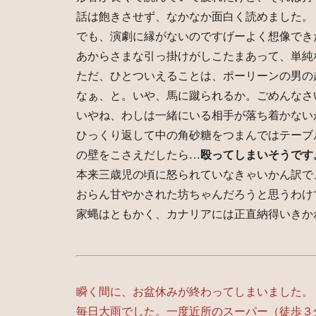
話は飽きさせず、なかなか面白く読めました。
でも、演劇に縁がないのですげーよく想像でき
あからさまな引っ掛けがしこたまあって、単純
ただ、ひとついえることは、ポーリーンの男の
なぁ、と。いや、馬に蹴られるか。ごめんなさ
いやね、わしは一緒にいる相手が落ち着かない
ひっくり返して中の角砂糖をつまんではテーブ
の壁をこさえだしたら…
殴ってしまいそうです
本来三歳児の頃に怒られていなきゃいかん訳で
おらん甘やかされた坊ちゃんだろうと思うわけ
家蝿はともかく、カナリアには正直納得いきか
瞬く間に、お盆休みが終わってしまいました。
毎日大雨でした。一度近所のスーパー（徒歩３