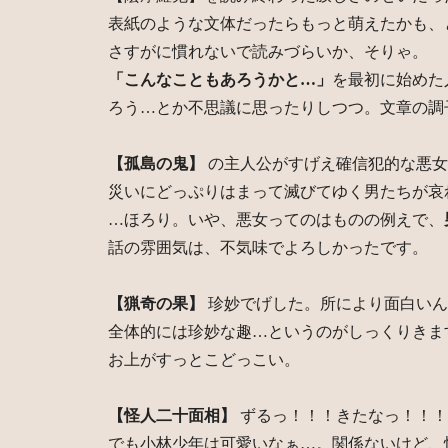
表紙のような文体だったらもっと萌えたかも、
さすがに慣れないで読みづらいか、そりゃ。
「こんなこともあろうかと…」
を最初に始めた
ろう…とか不思議に思ったりしつつ。文章の調
【孤島の鬼】
の主人公がすげえ確信犯的な悪女
災いにどっぷりはまって滅びてゆく男たちが哀
…ほろり。いや、悪女ってのはものの例えで、
話の雰囲気は、不気味でよろしかったです。
【猟奇の果】
珍妙でげした。所により面白いん
全体的には珍妙な趣…というのがしっくりきま
お上がすっとこどっこい。
【怪人二十面相】
ずるっ！！！きたなっ！！！
でも小林少年は可愛いなぁ…。関係ないけど、