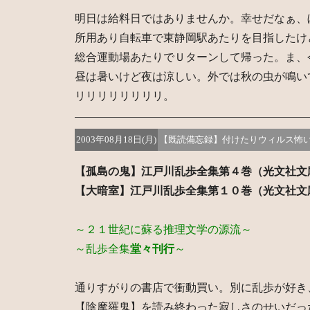
明日は給料日ではありませんか。幸せだなぁ、
所用あり自転車で東静岡駅あたりを目指したけ
総合運動場あたりでＵターンして帰った。ま、
昼は暑いけど夜は涼しい。外では秋の虫が鳴い
リリリリリリリリ。
2003年08月18日(月)
【既読備忘録】付けたりウィルス怖
【孤島の鬼】江戸川乱歩全集第４巻（光文社文
【大暗室】江戸川乱歩全集第１０巻（光文社文
～２１世紀に蘇る推理文学の源流～
～乱歩全集
堂々刊行
～
通りすがりの書店で衝動買い。別に乱歩が好き
【陰摩羅鬼】を読み終わった寂しさのせいだっ