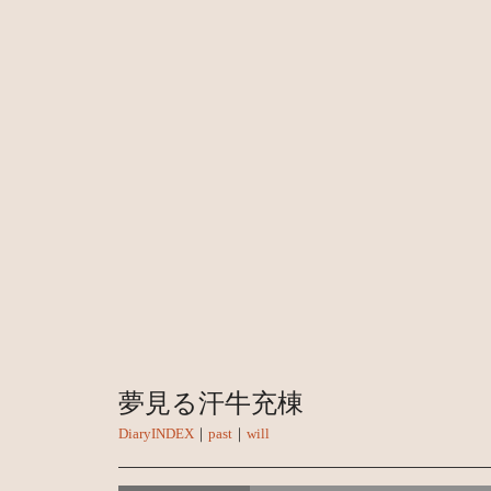
夢見る汗牛充棟
DiaryINDEX
｜
past
｜
will