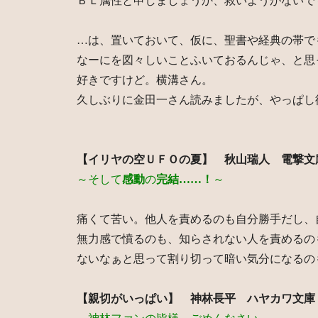
ＢＬ属性と申しましょうか、救いようがないで
…は、置いておいて、仮に、聖書や経典の帯で
なーにを図々しいことふいておるんじゃ、と思
好きですけど。横溝さん。
久しぶりに金田一さん読みましたが、やっぱし
【イリヤの空ＵＦＯの夏】 秋山瑞人 電撃文
～そして
感動
の
完結……！
～
痛くて苦い。他人を責めるのも自分勝手だし、
無力感で憤るのも、知らされない人を責めるの
ないなぁと思って割り切って暗い気分になるの
【親切がいっぱい】 神林長平 ハヤカワ文庫