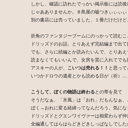
しかし、確認に訪れたでっかい掲示板には読後
じゃあありませんか。８島屋の嘘つきぃぃぃぃ
別の書店には売っていました、１冊だけだけど
折角のファンタジーブームにのっかって読むこ
ドリッズドのお話。とりあえず完結編まで出て
でも、さらに続編とか読みたいんで、とりあえ
読まなくてもいいんで、女房を質に入れてでも
アスキーの人が、
こいつは売れる！！
と思って
いつかドロウの遺産とかも読める日が（祈）…
こうして、ぼくの物語は終わる
との帯を見て
そうだなぁ、「氷風」は「おれ」だもんなぁ、
ぼく→おれに変る経緯ってなんだろう。気にな
ドリッズドとグエンワイヴァーは相変わらず仲
全編通してはらはらどきどきしっぱなしでした