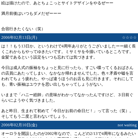
絵は描けたので、あとちょこっとサイトデザインをやるぜーー
満月前後はいつもダメだぜーーー
合宿行きたくない（笑）
2006年02月13日(月)
☆☆☆☆
は！！もう13日か。というわけで4周年ありがとうございましたーー細く長
くこれからもやってゆきたいです。ミサミサを今描いているところです。
金髪であるという設定をいつも忘れては気づきます。
今日は成人式の振袖をちょっと見に行ったら、すごい喋ってくるおばさん
の店員にあたってしまい、なかなか帰れませんでした。色々矛盾や嘘を言
われてちょう疲れた。やっぱ違うほうのお店も見に行きます。それにして
も、青い振袖はユウナを思い出しちゃってしょうがない。
いままで「ハニー総帥」の意味がわかってなかったんですけど、３日前ぐ
らいにようやく気づきました。
あと昨日、生まれて初めて「今日がお前の命日だ！」って言った（笑）。
そしてもう二度と言わないでしょう。
2006年02月10日(金)
not waiting
オーロラを開設したのが2002年なので、こんどの2/13で4周年になるみたい