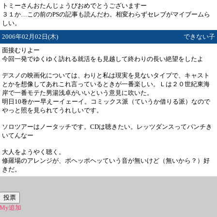
トミーさんおたんじょうびおめでとうございますー
３１か…この前のPSの記事も読んだわ。相変わらずセレブがマイブームら
しい。
2006年02月02日(木)
できない子
面接むりよー
今回一発でゆくゆく訪れる就活をも見越して終わりの長い絶望をしたよ
デスノの映画化については、わりと私は現実を見ないタイプで、キャスト
とかを想像してあれこれ言っているときが一番楽しい。Ｌは２０世紀東海
岸で一番モテた男湯浅卓がいいという意見に吹いた。
明日10巻かー早えーイェーイ。コミックス派（ていうか借りる派）なので
やっと照を見られてうれしいです。
ソロツアーはノータッチです。CDは聴きたい。レッツダンスってパンチき
いてんなー
大人をようやく聴く。
修羅場のアレンジが、ポヘッポヘッていう音が無いけど（無いから？）好
きだ。
My追加