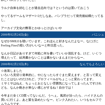
ラルク自体を好むことが過去志向では？というのは置いておこう
やってるゲームもマザー1+2だしなあ。バンブラだって発売後結構たってる
し。
アーカイブ文化の弊害とかゆっとけばいいや
2006年02月24日(金)
バニシュ
なぜかSMILEを聴いています。これほんと好きなんだよなー。なにげに
Feeling Fineの歌い方がいいなーと昨日思った。
なんか日記がありすぎて何処に何を書いていいか混乱する。けど、いくつ
増えたって、結局書かないことは書かないまんまだからなー。
2006年02月23日(木)
なんでもよろしい
☆改装しました
いろいろ見切り発車的に。やになったらすぐまた変えます、と言って変え
たことはないのだけれど。プロフィールがちょこっと変わってます。
ミサミサはねえ、ちょっとおとなしい雰囲気になってしまったんですけれ
ども、なんか飽きが来ない感じがするね！自分では！
今年まだ全くCD買ってないんだ。うへぇ。風邪が治ったら、ハイドさんの
買いに行くよ。あと髪を染めたいなー。ピンク入れたい。いつもセルフで
ムラムラです。