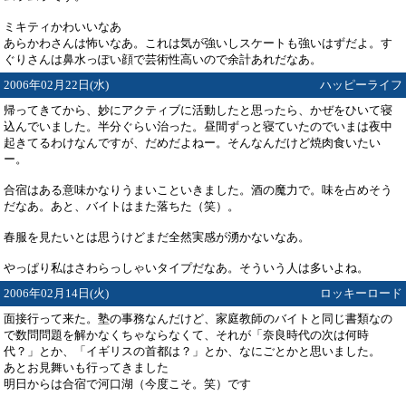
ミキティかわいいなあ
あらかわさんは怖いなあ。これは気が強いしスケートも強いはずだよ。す
ぐりさんは鼻水っぽい顔で芸術性高いので余計あれだなあ。
2006年02月22日(水)
ハッピーライフ
帰ってきてから、妙にアクティブに活動したと思ったら、かぜをひいて寝
込んでいました。半分ぐらい治った。昼間ずっと寝ていたのでいまは夜中
起きてるわけなんですが、だめだよねー。そんなんだけど焼肉食いたい
ー。
合宿はある意味かなりうまいこといきました。酒の魔力で。味を占めそう
だなあ。あと、バイトはまた落ちた（笑）。
春服を見たいとは思うけどまだ全然実感が湧かないなあ。
やっぱり私はさわらっしゃいタイプだなあ。そういう人は多いよね。
2006年02月14日(火)
ロッキーロード
面接行って来た。塾の事務なんだけど、家庭教師のバイトと同じ書類なの
で数問問題を解かなくちゃならなくて、それが「奈良時代の次は何時
代？」とか、「イギリスの首都は？」とか、なにごとかと思いました。
あとお見舞いも行ってきました
明日からは合宿で河口湖（今度こそ。笑）です