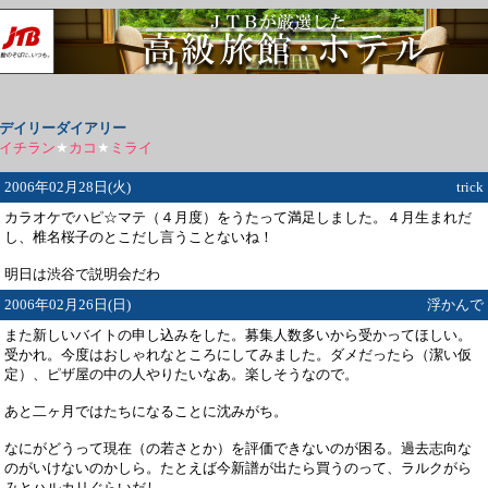
デイリーダイアリー
イチラン
★
カコ
★
ミライ
2006年02月28日(火)
trick
カラオケでハピ☆マテ（４月度）をうたって満足しました。４月生まれだ
し、椎名桜子のとこだし言うことないね！
明日は渋谷で説明会だわ
2006年02月26日(日)
浮かんで
また新しいバイトの申し込みをした。募集人数多いから受かってほしい。
受かれ。今度はおしゃれなところにしてみました。ダメだったら（潔い仮
定）、ピザ屋の中の人やりたいなあ。楽しそうなので。
あと二ヶ月ではたちになることに沈みがち。
なにがどうって現在（の若さとか）を評価できないのが困る。過去志向な
のがいけないのかしら。たとえば今新譜が出たら買うのって、ラルクがら
みとハルカリぐらいだし。