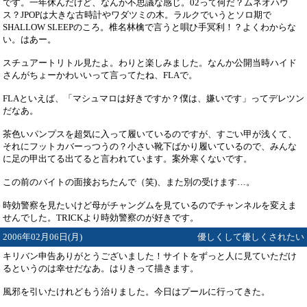
です。一年休んだけど、なんか不思議な感じ。02って何だ？ムネオハウ
ス？JPOPは大きな古時計やワダツミの木。ラルクでいうとソロ期で
SHALLOW SLEEPのころ。椎名林檎で言うと唄ひ手冥利！？よくわからな
い。はあー。
スチュアートリトル見たよ。わりと楽しみました。なんか公開当時ハイド
さんがちょーかわいいって言ってたね、FLAで。
FLAといえば、「マシュマロは好きですか？僕は、嫌いです」ってデレツン
だなあ。
茶色いパンプスを超気に入って履いているのですが、すごい甲が浅くて、
それにフットカバーっつうの？小さい靴下ばかり履いているので、みんな
に足の甲出てる出てると言われています。案外寒くないです。
この前のバイトの面接おちたんで（笑)、また別の受けます…。
時効警察を見たいけど母がチャングムを見ているのでチャンネルを変えま
せんでした。TRICKより時効警察のが好きです。
2006年02月06日(月)
優しくして優しくされたい
キリバン申告ありがとうございました！サイトをずっと人に見ていただけ
るというのは幸せだなあ。はりきって描きます。
風邪を引いたけれどもう治りました。今日はプールに行ってきた。