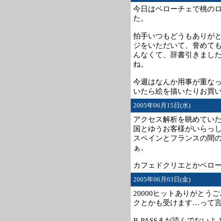
今日はベローチェで桃の
た。
拍手いつもどうもありが
ジをいただいて、誉めて
んなくて、辞書引きまし
ね。
今週はなんか用事が重な
いたら絵を描いたりお買い物
2005年06月15日(水)
アクセス解析を眺めていた
国とゆうお客様がいらっ
スペインとフランスの間
ぁ。
カフェドクリエとかベロ
2005年06月03日(金)
20000ヒットありがとう
クとかも受けます…って
B-PASSまだ読んでな