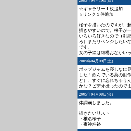
2005年04月10日(日)
☆ギャラリー１枚追加
☆リンク１件追加
桜子を描いたのですが、
描きやすいので。桜子が
いろいろ好きなので（刹
ろ）またリベンジしたい
です。
女の子絵は結構おなかい
2005年04月09日(土)
ポップジャムを寝しなに
した！飲んでいる薬の副
ど）、すぐに忘れちゃう
かな？ビデオ撮ったので
2005年04月08日(金)
体調崩しました。
描きたいリスト
・椎名桜子
・夜神粧裕