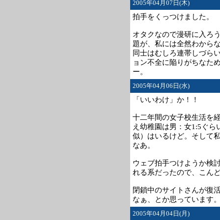
2005年04月07日(木)
拍手をくっつけました。
オタクなので漫研に入ろ
題が、私には全然わから
同士はむしろ連帯しづら
ョン不全に陥りがちなた
ー。
2005年04月06日(水)
「いいわけ」か！！
十二年間の女子校生活を
え幼稚園は男：女1:5ぐ
似）はいるけど。そして
なあ。
ウェブ拍手つけようか検
れる系だったので、こん
閉鎖中のサイトさんが復
なぁ、とか思っています
2005年04月04日(月)