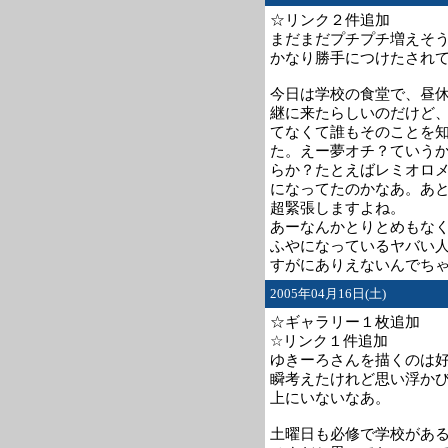
☆リンク２件追加
まだまだプチプチ増えそ
かなり勝手につけたされ
今日は学校の食堂で、昼休み
継に来たらしいのだけど
てなくて誰もそのことを
た。えー夢オチ？ていう
らか？たとえばレミオロ
になってたのかなあ。あ
超緊張しますよね。
あーなんかとりとめもな
ふやになっているヤバい人
すがにありえないんでち
2005年04月16日(土)
☆ギャラリー１枚追加
☆リンク１件追加
ゆきーろさんを描くのは
瞬考えたけれど思い浮か
上にいないなあ。
土曜日も必修で学校があ