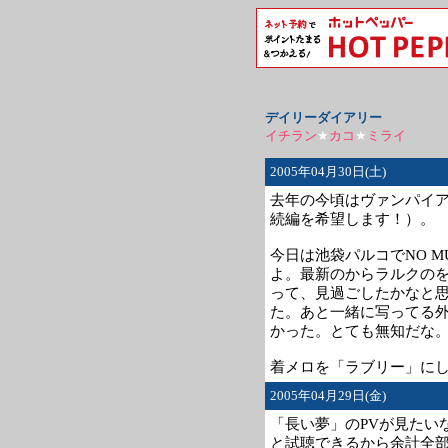
デイリーダイアリー
イチラン
★
カコ
★
ミライ
2005年04月30日(土)
去年の今頃はヴァンパイ
続編を希望します！）。
今日は池袋パルコでNO MU
よ。最新のからラルクの
って、見過ごしたかなと思
た。あと一緒に写ってる
かった。とても無知だな
着メロを「ラブリー」に
2005年04月29日(金)
「長い夢」のPVが見たい
と試聴できるから余計全部