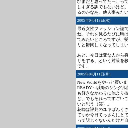
ひまだと思ってたー、っ
しすぎる訳でもないけど
るのかなあ。他人事みた
2005年04月13日(水)
最近女性ファッション誌
ね。それを見るたびに時
てみたいところですが、
リと鬱陶しくなってしま
あと、今日は変な人から
りをする、という対策を
です。
2005年04月11日(月)
New Worldをやっと
READY～以降のシング
も好きなかわりに他より
ど、でもそれってすごい
いと思う（笑）。
花葬は評判のユキぱんく
てゆか今日てっさんにと
って訳じゃないんだけど