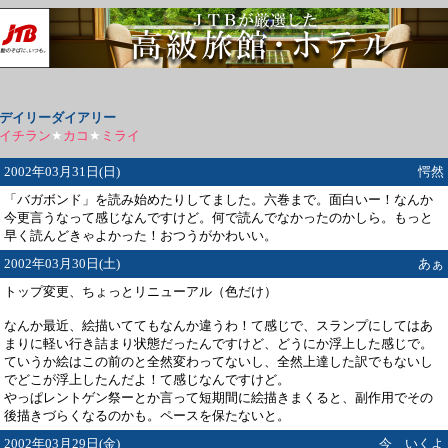
デイリーダイアリー
イチラン
★
カコ
★
ミライ
2002年03月31日(日)
愕然
「バガボンド」を読み始めたりしてました。六巻まで。面白いー！なんか
今更言うなって感じなんですけど。何で読んでなかったのかしら。もっと
早く読んどきゃよかった！おつうがかわいい。
2002年03月30日(土)
あぁ
トップ変更、ちょっとリニューアル（色だけ）
なんか最近、絵描いててもなんか違うわ！て感じで、スランプにしてはあ
まりに軽い行き詰まり状態だったんですけど、どうにか浮上した感じで。
ていうか絵はこの前のと全然変わってないし、全然上達した訳でもないし
でどこが浮上したんだよ！て感じなんですけど。
やっぱレントゲン祭ーとか言って短期間に絵描きまくると、副作用でその
後描きづらくなるのかも。ペースを保たないと。
2002年03月29日(金)
今 いくよ