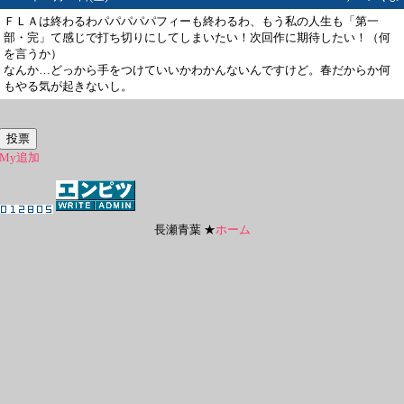
ＦＬＡは終わるわパパパパパフィーも終わるわ、もう私の人生も「第一
部・完」て感じで打ち切りにしてしまいたい！次回作に期待したい！（何
を言うか）
なんか…どっから手をつけていいかわかんないんですけど。春だからか何
もやる気が起きないし。
My追加
長瀬青葉 ★
ホーム