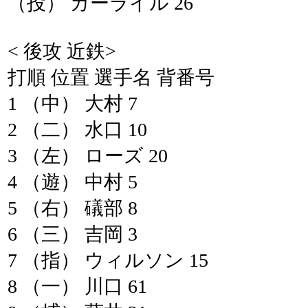
（投） カーライル 26
< 後攻 近鉄>
打順 位置 選手名 背番号
1 （中） 大村 7
2 （二） 水口 10
3 （左） ローズ 20
4 （遊） 中村 5
5 （右） 礒部 8
6 （三） 吉岡 3
7 （指） ウィルソン 15
8 （一） 川口 61