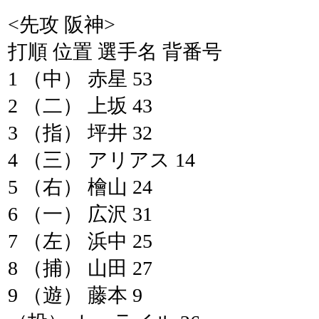
<先攻 阪神>
打順 位置 選手名 背番号
1 （中） 赤星 53
2 （二） 上坂 43
3 （指） 坪井 32
4 （三） アリアス 14
5 （右） 檜山 24
6 （一） 広沢 31
7 （左） 浜中 25
8 （捕） 山田 27
9 （遊） 藤本 9