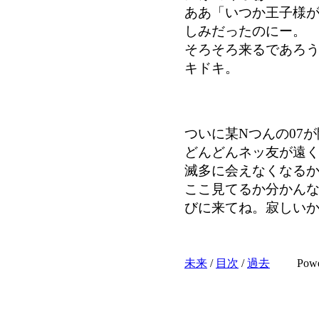
ああ「いつか王子様
しみだったのにー。
そろそろ来るであろ
キドキ。
ついに某Nつんの07
どんどんネッ友が遠
滅多に会えなくなるか
ここ見てるか分かん
びに来てね。寂しい
未来
/
目次
/
過去
Pow