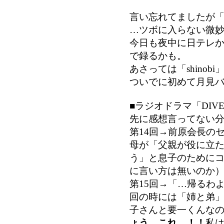
言い忘れてましたが
…ツボに入らない微
今日も夜中に日テレ
で録るかも。
あさっては「shinob
ついでに初めて月見
■ラジオドラマ「DIV
先に感想言ってない
第14回→前原会長の
母が「父親が役に立
う」と息子のために
に言い方は無いのか
第15回→「…帰るわ
回の時には「姉と弟
子さんと要一くんな
ょう、これ…！！
私