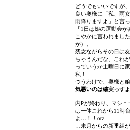
どうでもいいですが
良い奥様に「私、雨
雨降りますよ」と言
「1日は娘の運動会が
こやかに言われまし
が）。
残念ながらその日は
ちゃうんだな、これ
っていうか土曜日に
私！
つうわけで、奥様と
気悪いのは確実っす
内Pが終わり、マシュ
は一体これから11時
よ…！！orz
…来月からの新番組