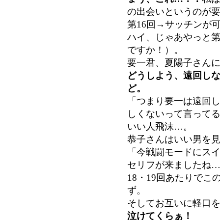
の出会いというのが
第16回→サッチンが
ハイ、じゃあやっと第
ですか！）。
要一君、夏陽子さん
どうしよう、遠回し
ど。
「つまり要一は遠回
しくないって言って
いい人飛沫…。
恭子さんはいい男を
「今戦闘モードにス
セリフが来ましたね
18・19回あたりで
ず。
そしてお互いに軽口
泣けてくらぁ！