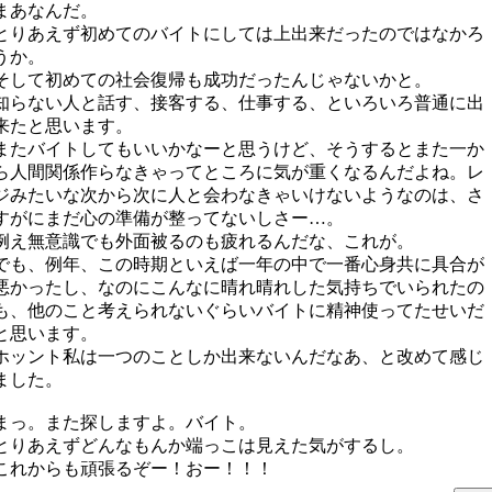
まあなんだ。
とりあえず初めてのバイトにしては上出来だったのではなかろ
うか。
そして初めての社会復帰も成功だったんじゃないかと。
知らない人と話す、接客する、仕事する、といろいろ普通に出
来たと思います。
またバイトしてもいいかなーと思うけど、そうするとまた一か
ら人間関係作らなきゃってところに気が重くなるんだよね。レ
ジみたいな次から次に人と会わなきゃいけないようなのは、さ
すがにまだ心の準備が整ってないしさー…。
例え無意識でも外面被るのも疲れるんだな、これが。
でも、例年、この時期といえば一年の中で一番心身共に具合が
悪かったし、なのにこんなに晴れ晴れした気持ちでいられたの
も、他のこと考えられないぐらいバイトに精神使ってたせいだ
と思います。
ホッント私は一つのことしか出来ないんだなあ、と改めて感じ
ました。
まっ。また探しますよ。バイト。
とりあえずどんなもんか端っこは見えた気がするし。
これからも頑張るぞー！おー！！！