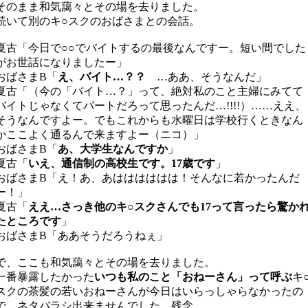
そのまま和気藹々とその場を去りました。
続いて別のキ○スクのおばさまとの会話。
夏古「今日で○○でバイトするの最後なんですー。短い間でした
がお世話になりましたー」
おばさまB「
え、バイト…？？
…ああ、そうなんだ」
夏古「（今の「バイト…？」って、絶対私のこと主婦にみてて
バイトじゃなくてパートだろって思ったんだ…!!!!）……ええ、
そうなんですよー。でもこれからも水曜日は学校行くときなん
かここよく通るんで来ますよー（ニコ）」
おばさまB「
あ、大学生なんですか
」
夏古「
いえ、通信制の高校生です。17歳です
」
おばさまB「え！あ、あはははははは！そんなに若かったんだ
ー！」
夏古「
ええ…さっき他のキ○スクさんでも17って言ったら驚か
たところです
」
おばさまB「ああそうだろうねぇ」
で、ここも和気藹々とその場を去りました。
一番暴露したかった
いつも私のこと「おねーさん」って呼ぶ
キ
スクの茶髪の若いおねーさんが今日はいらっしゃらなかったの
で、ネタバラシ出来ませんでした、残念…。