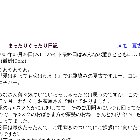
まったりぐったり日記
メモ
夏
2005年05月26日(木) バイト最終日はみんなの驚きとともに…
（微妙にorz）
やあやあやあ。
『愛はあっても恋はねえ！』でお馴染みの夏古ですよー。コン
ニチハー。
みなさん薄々気づいていらっしゃったとは思うのですが、この
二ヶ月、わたくしお茶屋さんで働いておりました。
駅のキ○スクとかにも卸してて、そのご用聞きにいつも回って
ので、キ○スクのおばさま方や茶髪のおねーさんと知り合いに
なってました。
今日は最後だったんで、ご用聞きのついでにご挨拶に出向いた
のですが。