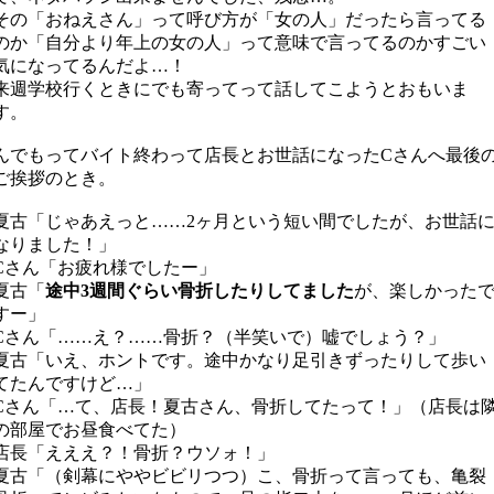
その「おねえさん」って呼び方が「女の人」だったら言ってる
のか「自分より年上の女の人」って意味で言ってるのかすごい
気になってるんだよ…！
来週学校行くときにでも寄ってって話してこようとおもいま
す。
んでもってバイト終わって店長とお世話になったCさんへ最後
ご挨拶のとき。
夏古「じゃあえっと……2ヶ月という短い間でしたが、お世話
なりました！」
Cさん「お疲れ様でしたー」
夏古「
途中3週間ぐらい骨折したりしてました
が、楽しかった
すー」
Cさん「……え？……骨折？（半笑いで）嘘でしょう？」
夏古「いえ、ホントです。途中かなり足引きずったりして歩い
てたんですけど…」
Cさん「…て、店長！夏古さん、骨折してたって！」（店長は
の部屋でお昼食べてた）
店長「えええ？！骨折？ウソォ！」
夏古「（剣幕にややビビリつつ）こ、骨折って言っても、亀裂