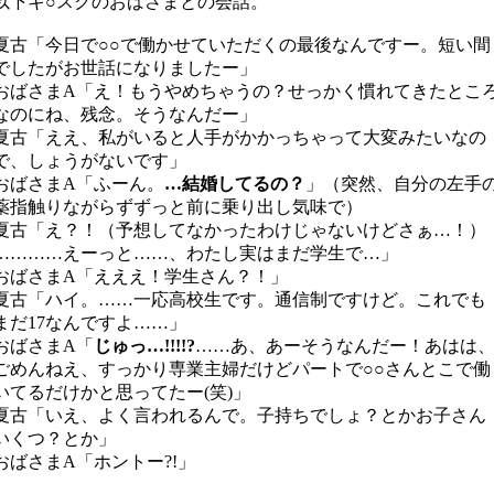
以下キ○スクのおばさまとの会話。
夏古「今日で○○で働かせていただくの最後なんですー。短い間
でしたがお世話になりましたー」
おばさまA「え！もうやめちゃうの？せっかく慣れてきたとこ
なのにね、残念。そうなんだー」
夏古「ええ、私がいると人手がかかっちゃって大変みたいなの
で、しょうがないです」
おばさまA「ふーん。
…結婚してるの？
」（突然、自分の左手
薬指触りながらずずっと前に乗り出し気味で）
夏古「え？！（予想してなかったわけじゃないけどさぁ…！）
…………えーっと……、わたし実はまだ学生で…」
おばさまA「えええ！学生さん？！」
夏古「ハイ。……一応高校生です。通信制ですけど。これでも
まだ17なんですよ……」
おばさまA「
じゅっ…!!!!?
……あ、あーそうなんだー！あはは
ごめんねえ、すっかり専業主婦だけどパートで○○さんとこで働
いてるだけかと思ってたー(笑)」
夏古「いえ、よく言われるんで。子持ちでしょ？とかお子さん
いくつ？とか」
おばさまA「ホントー?!」