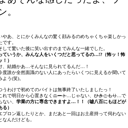
ン。
いやあ、とにかくみんなの驚く顔みるのめちゃくちゃ楽しかっ
たです。
そして驚いた後に笑い出すのまでみんな一緒でした。
っていうか、みんな人をいくつだと思ってるの…!?（怖ッ！怖
ッ！）
け、結婚かあ…そんなに見られてるんだ…！
今度誰か全然面識のない人にあったらいくつに見えるか聞いて
みよう(笑)。
つうわけで初めてのバイトは無事終了いたしましたっ！
これで明日から心置きなく
ニート
…じゃない、
ひきこもり
…で
もない、
学業の方に専念できますよ…！！（嘘八百にもほどが
ある）
エプロン返したりとか、まだあと一回はお土産持って伺わない
となんだけども。