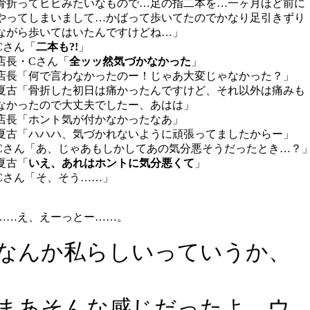
骨折ってヒビみたいなもので…足の指二本を…一ヶ月ほど前に
やってしまいまして…かばって歩いてたのでかなり足引きずり
ながら歩いてはいたんですけどね…」
Cさん「
二本も?!
」
店長・Cさん「
全ッッ然気づかなかった
」
店長「何で言わなかったのー！じゃあ大変じゃなかった？」
夏古「骨折した初日は痛かったんですけど、それ以外は痛みも
なかったので大丈夫でしたー、あはは」
店長「ホント気が付かなかったなあ」
夏古「ハハハ、気づかれないように頑張ってましたからー」
Cさん「あ、じゃあもしかしてあの気分悪そうだったとき…？
夏古「
いえ、あれはホントに気分悪くて
」
Cさん「そ、そう……」
……え、えーっとー……。
なんか私らしいっていうか、
まあそんな感じだったよ、ウ