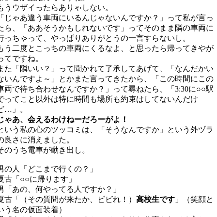
もうウザイったらありゃしない。
「じゃあ違う車両にいるんじゃないんですか？」って私が言っ
たら、「ああそうかもしれないです」ってそのまま隣の車両に
行っちゃって、やっぱりありがとうの一言すらないし。
もう二度とこっちの車両にくるなよ、と思ったら帰ってきやが
ってですね。
また「隣いい？」って聞かれて了承してあげて、「なんだかい
ないんですよ～」とかまた言ってきたから、「この時間にこの
車両で待ち合わせなんですか？」って尋ねたら、「3:30に○○駅
でってこと以外は特に時間も場所も約束はしてないんだけ
ど…」。
じゃあ、会えるわけねーだろーがよ！
という私の心のツッコミは、「そうなんですか」という外ヅラ
の良さに消えました。
そのうち電車が動き出し。
男の人「どこまで行くの？」
夏古「○○に帰ります」
男「あの、何やってる人ですか？」
夏古「（その質問が来たか、ビビれ！）
高校生です
」（笑顔と
いう名の仮面装着）