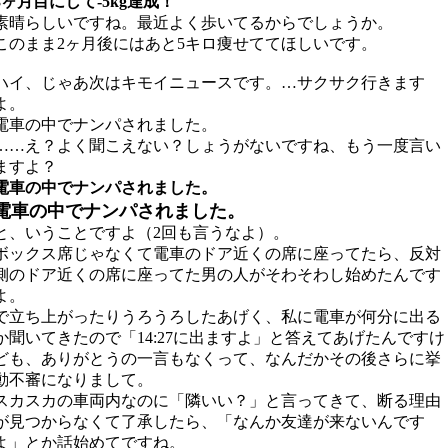
3ヶ月目にして-5kg達成！
素晴らしいですね。最近よく歩いてるからでしょうか。
このまま2ヶ月後にはあと5キロ痩せててほしいです。
ハイ、じゃあ次はキモイニュースです。…サクサク行きます
よ。
電車の中でナンパされました。
……え？よく聞こえない？しょうがないですね、もう一度言い
ますよ？
電車の中でナンパされました。
電車の中でナンパされました。
と、いうことですよ（2回も言うなよ）。
ボックス席じゃなくて電車のドア近くの席に座ってたら、反対
側のドア近くの席に座ってた男の人がそわそわし始めたんです
よ。
で立ち上がったりうろうろしたあげく、私に電車が何分に出る
か聞いてきたので「14:27に出ますよ」と答えてあげたんですけ
ども、ありがとうの一言もなくって、なんだかその後さらに挙
動不審になりまして。
スカスカの車両内なのに「隣いい？」と言ってきて、断る理由
が見つからなくて了承したら、「なんか友達が来ないんです
よ」とか話始めてですね。