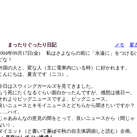
まったりぐったり日記
メモ
夏
2004年09月17日(金) 私はさよならの前に「永遠に」をつける
どな！
外国の人と、変な人（主に電車内にいる時）に好かれます。
こんにちは、夏古です（ニコ）。
今日はスウィングガールズを見てきました。
もう死にたくなるぐらい面白かったんですが、感想は後日ー。
それよりビッグニュースですよ、ビッグニュース。
良いニュースとキモイニュースとどちらから聞きたいですか？
……ハイ。
じゃあみんなの意見の間をとって、良いニュースから（間じゃ
ない）。
ダイエット（と書いて
夏ばて
秋の自主体調崩しと読む）企画。