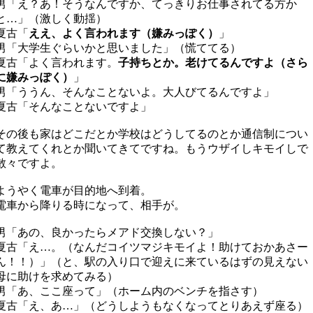
男「え？あ！そうなんですか、てっきりお仕事されてる方か
と…」（激しく動揺）
夏古「
ええ、よく言われます（嫌みっぽく）
」
男「大学生ぐらいかと思いました」（慌ててる）
夏古「よく言われます。
子持ちとか。老けてるんですよ（さら
に嫌みっぽく）
」
男「ううん、そんなことないよ。大人びてるんですよ」
夏古「そんなことないですよ」
その後も家はどこだとか学校はどうしてるのとか通信制につい
て教えてくれとか聞いてきてですね。もうウザイしキモイしで
散々ですよ。
ようやく電車が目的地へ到着。
電車から降りる時になって、相手が。
男「あの、良かったらメアド交換しない？」
夏古「え…。（なんだコイツマジキモイよ！助けておかあさー
ん！！）」（と、駅の入り口で迎えに来ているはずの見えない
母に助けを求めてみる）
男「あ、ここ座って」（ホーム内のベンチを指さす）
夏古「え、あ…」（どうしようもなくなってとりあえず座る）