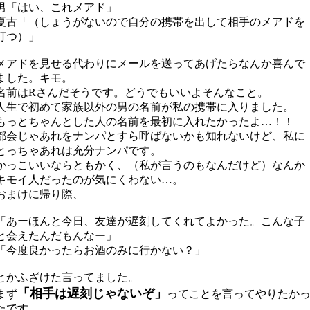
男「はい、これメアド」
夏古「（しょうがないので自分の携帯を出して相手のメアドを
打つ）」
メアドを見せる代わりにメールを送ってあげたらなんか喜んで
ました。キモ。
名前はRさんだそうです。どうでもいいよそんなこと。
人生で初めて家族以外の男の名前が私の携帯に入りました。
もっとちゃんとした人の名前を最初に入れたかったよ…！！
都会じゃあれをナンパとすら呼ばないかも知れないけど、私に
とっちゃあれは充分ナンパです。
かっこいいならともかく、（私が言うのもなんだけど）なんか
キモイ人だったのが気にくわない…。
おまけに帰り際、
「あーほんと今日、友達が遅刻してくれてよかった。こんな子
と会えたんだもんなー」
「今度良かったらお酒のみに行かない？」
とかふざけた言ってました。
「相手は遅刻じゃないぞ」
まず
ってことを言ってやりたか
たです。