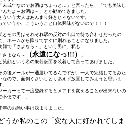
「未成年なのでお酒はちょっと…」と言ったら、「でも美味し
いんだよ～お酒は～」とか勧めてきました。
そういう大人はあんまり好きじゃないです。
っていうか、こういうこと自体興味がないので！！！
私とその男はそれぞれ駅の反対の出口で待ち合わせだったの
で、ホームから降りてすぐに別れることになりました。
笑顔で「さよなら～」という男に、私も
（永遠になっ!!!）
「さよなら～
」
と笑顔という名の般若仮面を装着して言ってあげました。
その後メールが一通届いてるんですが、一人で完結してるみた
いなので、面倒くさいしとりあえず放置してみようと思いま
す。
ツーカーって一度登録するとメアドを変えることが出来ないの
で不便です…。
来年のお願い事は決まりました。
どうか私のこの「変な人に好かれてしま