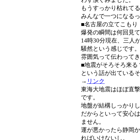
もうすっかり枯れて
みんなで一つになる
■名古屋の立てこもり
爆発の瞬間は何回見
14時30分現在、三
騒然という感じです
雰囲気って伝わって
■地震がそろそろ来る
という話が出ている
→
リンク
東海大地震はほぼ直
です。
地盤が結構しっかり
だからといって安心
ません。
運が悪かったら静岡
ればいけないし。