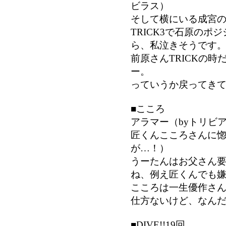
ビラス）
そして横にいる成宮
TRICK3で石原の
ら、私泣きそうです
前原さんTRICKの
ー。
っていうか戻ってき
■こころ
アラマー（byトリビ
匠くんこころさんに
が…！）
うーたんはお父さん
ね、例え匠くんでも
こころは一生優作さ
仕方ないけど、なん
■DIVE!!19回