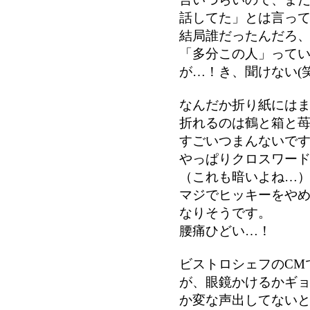
話してた」とは言っ
結局誰だったんだろ、
「多分この人」って
が…！き、聞けない(笑
なんだか折り紙には
折れるのは鶴と箱と
すごいつまんないで
やっぱりクロスワー
（これも暗いよね…
マジでヒッキーをや
なりそうです。
腰痛ひどい…！
ビストロシェフのCM
が、眼鏡かけるかギ
か変な声出してない