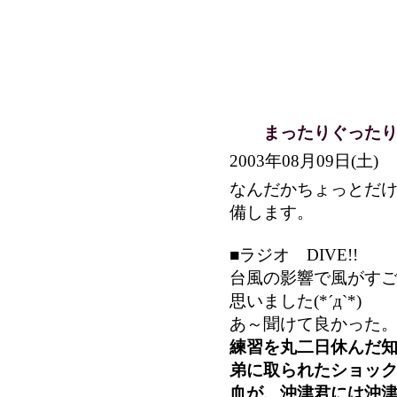
まったりぐったり
2003年08月09日(
なんだかちょっとだ
備します。
■ラジオ DIVE!!
台風の影響で風がす
思いました(*´д`*)
あ～聞けて良かった
練習を丸二日休んだ
弟に取られたショッ
血が、沖津君には沖