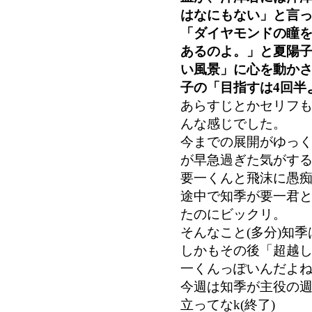
はなにもない」と言
「ダイヤモンドの瞳
あるのよ。」と夏陽
い風景」に心を動か
子の「目指すは4回半
あらすじとかセリフ
んな感じでした。
今までの展開がゆっ
が早急過ぎた気がす
要一くんと飛沫に愚
途中で知季が要一君
たのにビックリ。
そんなこと(多分)知
しかもその後「超越
一くんっぽいんだよ
今週は知季が主役の
立ってなk(終了)