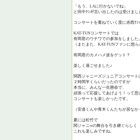
「もう、LAに行かないでね」
と田中ｸﾝが言い出したのは受けまし
コンサートを重ねていく度に赤西ｸ
KAT-TUNコンサートでは
有岡君のウチワでの参加をしました
（またまた、KAT-TUNファンに怒
有岡君のカメハメ波をゲット？
楽しく過ごせました♪
関西ジャニーズジュニアコンサート
２時間半くらいだったのですが
本当に、みんな一生懸命で、
頑張って応援してあげよう！って思
コンサートも楽しかったです。
（安達くんや青木くんたちが居なか
夏には松竹で
関ジャニ∞の舞台を引き継ぐらしく
これも楽しみですね。