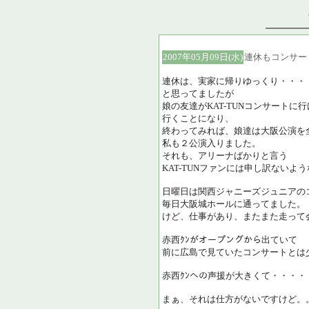
2007年05月09日(水)
連休もコンサー
連休は、実家に帰りゆっくり・・・
と思ってましたが
娘の友達がKAT-TUNコンサートに
行くことになり、
終わってみれば、娘達は大阪公演を
私も２公演入りました。
それも、アリーナばかりと言う
KAT-TUNファンには申し訳ない
日曜日は関西ジャニーズジュニアの
毎日大阪城ホールに通ってました。
けど、仕事があり、またまた走って
赤西ｸﾝがオープングから出ていて
前に広島で見ていたコンサートとは
赤西ｸﾝへの声援が大きくて・・・・
まぁ、それは仕方がないですけど。