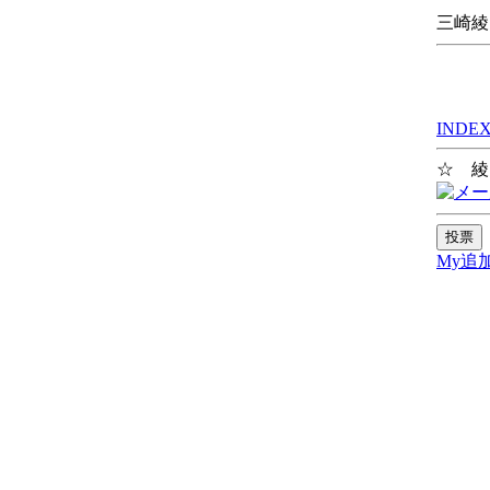
三崎綾
INDE
☆ 綾
My追