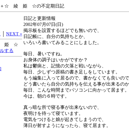
＋☆ 綾 姫 ☆の不定期日記
日記と更新情報
2002年07月07日(日)
掲示板を設置するほどでも無いので、
X
│
NEXT »
日記帳に、自分の気持ちとか、
いろいろ書いてみることにしました。
 姫 ☆
毎日、暑いですね。
お身体の調子はいかがですか？
私は鬱病と、記憶の欠落と戦いながら、
加
毎日、少しずつ原稿の書き足しをしています。
もう編集に入って居るので、書かなくても良いの
どう書いたら自分の気持ちを伝える事が出来るの
毎日、こんな時間までパソコンに向かって居ます
今は、朝の６時です。
真っ暗な所で寝る事が出来ないので、
夜明けを待って寝ています。
電気をつけると娘が起きてしまうので、
薄日が射すようになったら、寝て居ます。