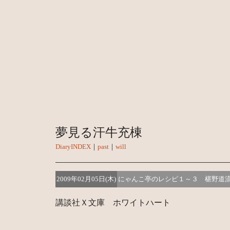
夢見る汗牛充棟
DiaryINDEX
｜
past
｜
will
2009年02月05日(木)
にゃんこ亭のレシピ１～３ 椹野道
講談社Ｘ文庫 ホワイトハート