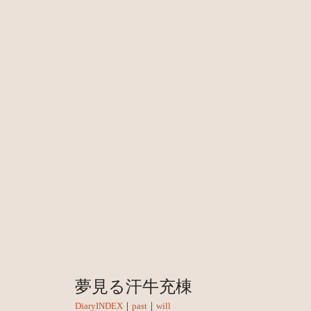
夢見る汗牛充棟
DiaryINDEX
｜
past
｜
will