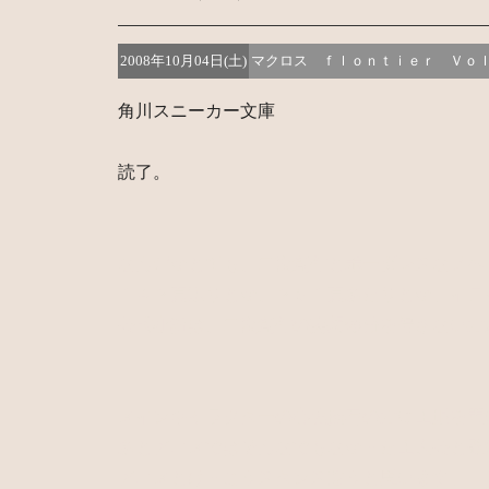
2008年10月04日(土)
マクロス ｆｌｏｎｔｉｅｒ Ｖｏ
角川スニーカー文庫
読了。
なんだかとても、二次創作とボーダレスなノベ
１４２頁辺りとか、２５１頁あたりとか。イロ
公式小説は、二次創作の妄想領分を侵さない方
メインキャラクターの心理描写の方に主眼を置
あとアニメではそんなでもなかった主人公と歌
アニメとけっこうスタンス違うと思います。