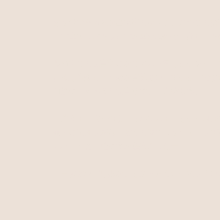
おかげで全体的な出来事とかマクロスのことは
片方立てればもう片方が立たぬので、難しいも
激昂すると女言葉になるアルト君はたいそう可
普段は意識して乱暴な言葉使いしていたんです
自然にしゃべると女言葉で、一人称も私。
「違う！ 違うのよ、ミハエル！」という叫び
美人に泣きながら、どんと胸を叩かれそんな事
ミハエルと一緒に私が撃墜されたー。
（一体どれだけ嫌なことあったんだー的な痛い