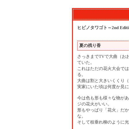
ヒビノタワゴト～2nd Editi
夏の残り香
さっきまでTVで大曲（お
ていた。
これはただの花火大会では
る。
大曲は割と大きいくくり（
実家にいた頃は何度か見に
今は色も形も様々な物があ
ジの花火がいい。
形もやっぱり「花火」だか
な。
そして枝垂れ柳のように光