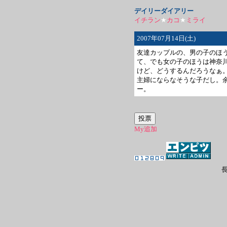
デイリーダイアリー
イチラン
★
カコ
★
ミライ
2007年07月14日(土)
友達カップルの、男の子のほ
て、でも女の子のほうは神奈
けど、どうするんだろうなぁ
主婦にならなそうな子だし。
ー。
My追加
長