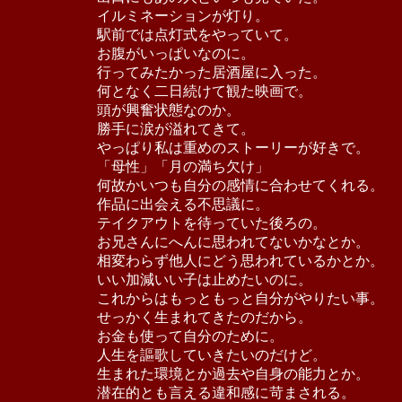
イルミネーションが灯り。
駅前では点灯式をやっていて。
お腹がいっぱいなのに。
行ってみたかった居酒屋に入った。
何となく二日続けて観た映画で。
頭が興奮状態なのか。
勝手に涙が溢れてきて。
やっぱり私は重めのストーリーが好きで。
「母性」「月の満ち欠け」
何故かいつも自分の感情に合わせてくれる。
作品に出会える不思議に。
テイクアウトを待っていた後ろの。
お兄さんにへんに思われてないかなとか。
相変わらず他人にどう思われているかとか。
いい加減いい子は止めたいのに。
これからはもっともっと自分がやりたい事。
せっかく生まれてきたのだから。
お金も使って自分のために。
人生を謳歌していきたいのだけど。
生まれた環境とか過去や自身の能力とか。
潜在的とも言える違和感に苛まされる。