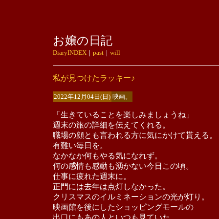
お嬢の日記
DiaryINDEX
｜
past
｜
will
私が見つけたラッキー♪
2022年12月04日(日)
映画。
「生きていることを楽しみましょうね」
週末の旅の詳細を伝えてくれる。
職場の顔とも言われる方に気にかけて貰える。
有難い毎日を。
なかなか何もやる気になれず。
何の感情も感動も湧かない今日この頃。
仕事に疲れた週末に。
正門には去年は点灯しなかった。
クリスマスのイルミネーションの光が灯り。
映画館を後にしたショッピングモールの
出口にもあの人といつも見ていた。