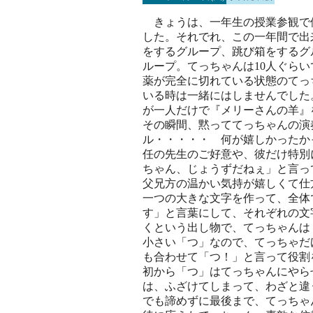
きょうは、一年生の授業参観で
した。それでれ、この一年間で出
をするグループ、跳び箱をするグ
ループ。てっちゃんは10人ぐら
薬が完全に切れている状態のてっ
いる時は一緒にはしませんでした
が一人だけで『メリーさんの羊』
その瞬間、黙っててっちゃんの演
ル・・・・・ 何が嬉しかったか
任の先生のご好意や、彼だけ特別
ちゃん、じょうずだねぇ」と言っ
父兄方の温かい気持が嬉しくて仕
一つの大きな文字を作って、全体
す」と言葉にして、それぞれの文
くという出し物で、てっちゃんは
小さい「つ」なので、てっちゃだ
も合わせて「つ！」と言って役割
初から「つ」はてっちゃんにやら
は、ふざけてしまって、わざと違
でも諦めずに最後まで、てっちゃ