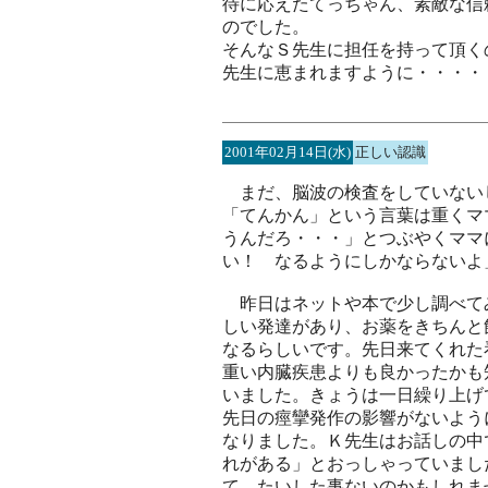
待に応えたてっちゃん、素敵な信
のでした。
そんなＳ先生に担任を持って頂く
先生に恵まれますように・・・・
2001年02月14日(水)
正しい認識
まだ、脳波の検査をしていない
「てんかん」という言葉は重くマ
うんだろ・・・」とつぶやくママ
い！ なるようにしかならないよ
昨日はネットや本で少し調べて
しい発達があり、お薬をきちんと
なるらしいです。先日来てくれた
重い内臓疾患よりも良かったかも
いました。きょうは一日繰り上げ
先日の痙攣発作の影響がないよう
なりました。Ｋ先生はお話しの中
れがある」とおっしゃっていまし
て、たいした事ないのかもしれま