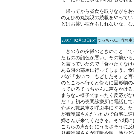
帰ってから昼食を取りながらお
のえひめ丸沈没の続報をやってい
どはお笑い種かもしれないな」な
2001年02月13日(火)
てっちゃん、救急車
きのうの夕飯のときのこと「て
たものの顔色が悪い。その前から
と言っていたので「食べたくなけ
ある隣の部屋に行ってしまう。食
パが「あいつ、もどしたぞ」と言
のところへ行くと傍らに固形物の
っているてっちゃんに声をかける
まらない様子でまったく反応がな
だ！」初め夜間診療所に電話して
介され救急車を呼ぶ事にする。た
が看護婦さんだったので自宅に連
婦さんが来てくださる。その頃に
こちらの声かけにうるさそうに反
り看護婦さんが呼吸や脈、熱など