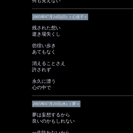
何も見えない
2005年07月24日(日)
＋心迷子＋
残された想い
逝き場失くし
彷徨い歩き
あてもなく
消えることさえ
許されず
永久に漂う
心の中で
2005年07月20日(水)
＋夢＋
夢は妄想するから
良いのかもしれない
一生叶わないから