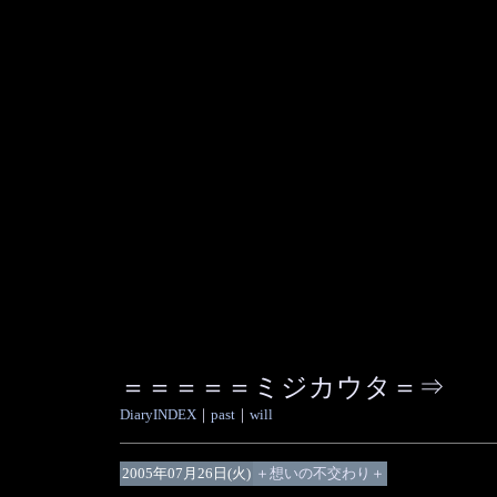
＝＝＝＝＝ミジカウタ＝⇒
DiaryINDEX
｜
past
｜
will
2005年07月26日(火)
＋想いの不交わり＋