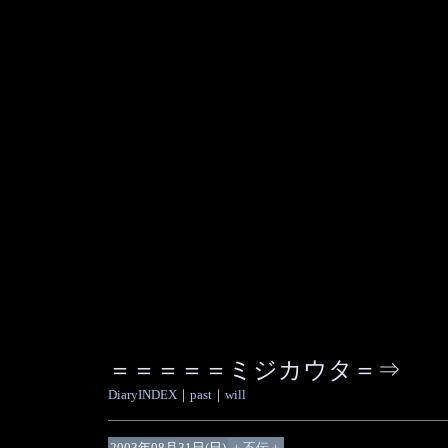
＝＝＝＝＝ミジカウタ＝⇒
DiaryINDEX
｜
past
｜
will
2003年08月31日(日)
＋不伝＋