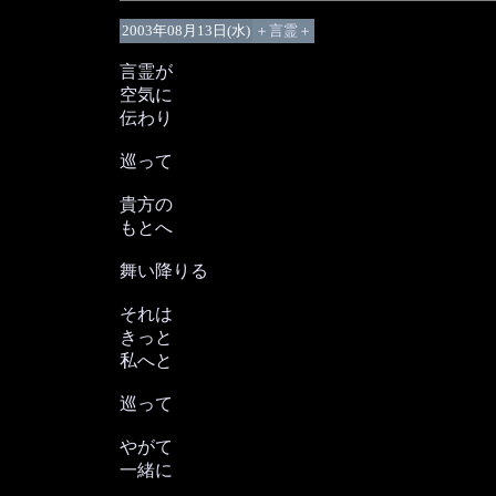
2003年08月13日(水)
＋言霊＋
言霊が
空気に
伝わり
巡って
貴方の
もとへ
舞い降りる
それは
きっと
私へと
巡って
やがて
一緒に