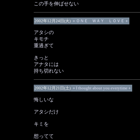
この手を伸ばせない
2002年12月24日(火)
＋ＯＮＥ ＷＡＹ ＬＯＶＥ＋
アタシの
キモチ
重過ぎて
きっと
アナタには
持ち切れない
2002年12月21日(土)
＋I thought about you everytime＋
悔しいな
アタシだけ
キミを
想ってて