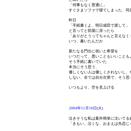
「何事もなく普通に」
すぐさまソファで寝てしまった、同
昨日
「手紙書くよ、明日成田で渡して」
と言ってと部屋に戻ったら
「ありがとうってちゃんと言えなく
いつ、書いたんだか
新たなる門出に祝いと希望を
いつだって、悪いこともいいことも
そう手紙に書いていた
本当にそう思う、
優しくない人は優しくされないし、
しない、全ては自分次第で、そう思
いつもより、空を見上げる
2004年11月16日(火)
泣きそうな私は案外簡単に泣いてる
「きもい、泣くな、おまえは失恋じ