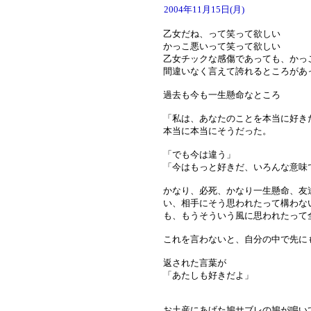
2004年11月15日(月)
乙女だね、って笑って欲しい
かっこ悪いって笑って欲しい
乙女チックな感傷であっても、かっ
間違いなく言えて誇れるところがあ
過去も今も一生懸命なところ
「私は、あなたのことを本当に好き
本当に本当にそうだった。
「でも今は違う」
「今はもっと好きだ、いろんな意味
かなり、必死、かなり一生懸命、友
い、相手にそう思われたって構わな
も、もうそういう風に思われたって
これを言わないと、自分の中で先に
返された言葉が
「あたしも好きだよ」
お土産にあげた鳩サブレの鳩が鳴い