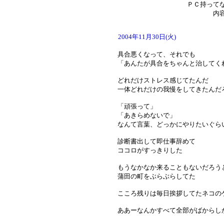
ＰＣ持って
内
2004年11月30日(火)
具合悪くなって、それでも
「あんたが具合をちゃんと治してく
どれだけストレス感じてたんだ
一体どれだけの我慢をしてきたんだ
「頑張って」
「あきらめないで」
なんて言葉、どっかにやりたいぐら
診断書出して即仕事辞めて
ココロがすっきりした
もうなかなか来ることもないだろう
蒲田の町をぶらぶらしてた
こころ残りは毎日挨拶してたネコの
ああーなんかすべて全部がばからし