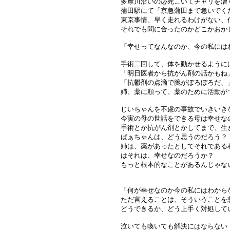
多摩川沿いの必死こいてチャリを漕
蒲田駅にて「京急蒲田まで急いでく
東京事情、早く走れるわけがない、
それでも間に合ったのかどこかおか
「幸せってなんなのか、今の私には
手術二回して、体を動かせるように
「明日医者から抗がん剤の話かもね
「抗鬱剤の点滴で腕がぼろぼろだ、
姉、薬に頼って、薬のために活動が
じいちゃんを不慮の事故でいきいき
今実の母の世話をできる母は幸せな
手術とか抗がん剤とかしてまで、生
ばぁちゃんは、どう思うのだろう？
姉は、薬があったとしてそれである
はそれは、幸せなのだろうか？
もっと根本的なことがあるんじゃな
「何が幸せなのか今の私にはわから
ただ言えることは、そういうことを
どうできるか、どう上手く対処して
泣いても喚いても解決にはならない