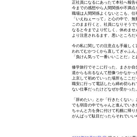
正社員になるにあったて本社へ報告
今までの感想やら人間関係や不満点
職場は人間関係よくないとこも、仕
「いえねぇーって」と心の中で、無
このまま行くと、社員になりそうで
なると今までより忙しく、休めませ
より注意されるます、悪いところだ
今の私に関しての注意点も手厳しく
われてむかつくから直してぎゃふん
「負けん気って一番いいことだ」と
修学旅行でそこに行った、まさか自
道からも出るなんて想像つかなかっ
上京して初めていった場所もここだ
職安に行って電話したら締め切られ
ない仕事だったけどなぜか受かった
「辞めたい」とか「行きたくない」
でも弱音の中でちゃんと進んでいき
ちゃんと力を身に付けて札幌に帰り
がんばって駄目だったらそれでいい