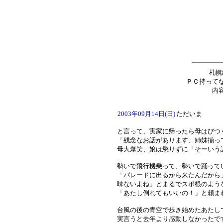
札幌
ＰＣ持って
内
2003年09月14日(日)
ただいま
と言って、実家に帰ったら母はびつ
「残念なお話があります、姉妹揃っ
母大爆笑、娘は懲りずに「そーいう
勢いで飛行機乗って、勢いで踊って
「パレードに出るから来たんだから
味ないよね」とまるでスポ根のよう
「あたし倒れてもいいの！」と頼ま
台風の後の青空で歩き始めたあたし
実言うと去年より感動しなかったで