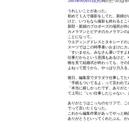
2003年09月01日(月)
時のたつのは早
うれしいことがあった。
初めて１人で撮影をしてた、新婦が
けど、いつもなら撮影も終わるとこ
新郎・新婦のプロポーズの場所が外
カメラマンとビデオのカメラマンの
ことになって。
ウエディングドレスとタキシードの
スーツではこの時季暑いおまけにカ
「すいません、みなさん暑いですよ
仕事だからという意識もあるけど、
物を見て結婚式が終わっても、その
よねって思うから、やっぱり力入る
後日、編集室でダラダラ仕事してた
「手紙もついてるよ」って言われて
「本当に嬉しかったです、ありがと
て上司に「いい仕事したじゃない」
ありがとうはこっちのセリフで、こ
でって言いたくなった。
これから編集作業があってやっと納
ありがとうといってくれたぶん、が