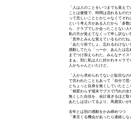
「人は人のことをいつまでも覚えて
ことは傲慢で、時間は流れるものだ
って悲しいこととかじゃなくてそれ
という考え方がある人だから「多数
ら、クラブでしか会ったことない人
私の方が覚えてなくって申し訳ない
「意外とみんな覚えているものだね
「あたり前でしょ、忘れるわけない
感動してたら「っーか、あんたは忘
までつけ加えられた。みんなナイス
まぁ、別に私は人に好かれキャラで
人かちゃんといたけど。
「人から求められてないと駄目なの
で言われたこともあって「自分で思
とちょっと自身を無くしていたとこ
「相変わらず場末でブスで汚れの女
無くした自信を、余計過ぎるほど取
あたしは泣いてるより、馬鹿笑いが
去年とは別の感動をかみ締めつつ
「東京くる機会があったら連絡しな