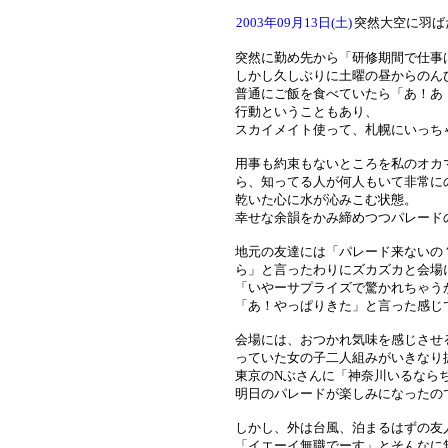
2003年09月13日(土)
突然大空に羽ば
突然に勤め先から「研修期間で仕事
しかし久しぶりに土曜の昼からのん
普通にご飯を食べていたら「あ！あ
行動ということもあり、
スカイメイト使って、札幌にいっち
用事も約束もないところを私のオカ
ら、知ってる人が何人もいて非常に
乾いた心に水が沁みこむ状態。
幸せな余韻をかみ締めつつパレード
地元の友達には「パレード来ないの
ら」と言ったわりにズカズカと会場
「いやーサプライズで驚かれちゃう
「あ！やっぱりきた」と言った感じ
会場には、おつかれ気味を感じさせ
っていた女の子二人組みがいきなり
東京のNぶさんに「神奈川いるなら
明日のパレードが楽しみになったの
しかし、外は台風、泊まるはずの友
「イエーイ無職でーす」とそんなに