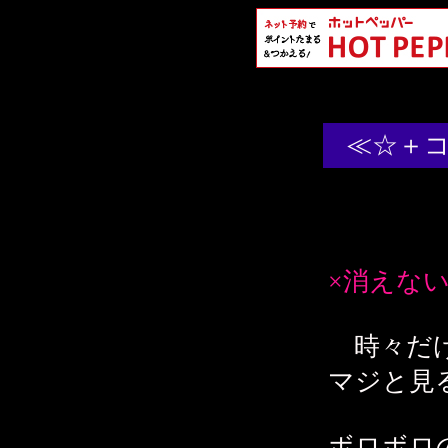
≪☆＋
×消えな
時々だけ
マジと見
ボロボロ