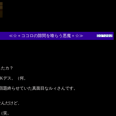
≪☆＋ココロの隙間を喰らう悪魔＋☆≫
したカ？
Kデス。（何。
に宿題終らせていた真面目なルィさんです。
なんだけど、
（笑。