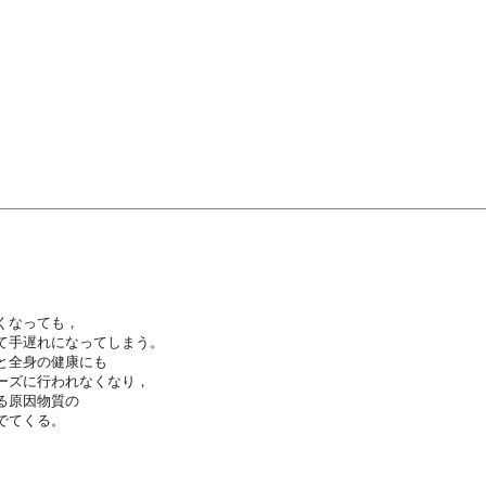
くなっても，
て手遅れになってしまう。
と全身の健康にも
ーズに行われなくなり，
る原因物質の
でてくる。