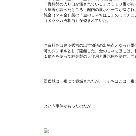
「資料館の入り口が壊されている」と１１０番があ
大垣署が調べたところ、館内の展示ケースが壊され
純金（２４金）製の「金のしゃちほこ」のミニチュ
（８００万円相当）が盗まれていた。
同資料館は豊臣秀吉の出世物語の出発点となった墨
町のシンボルとして開館した。金のしゃちほこは、
１億円を使って純金製の天守用と展示用を制作、同
墨俣城は一夜にて築城されたが、しゃちほこは一夜
という事件があったのだが，