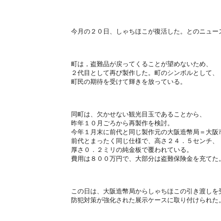
今月の２０日、しゃちほこが復活した。とのニュー
町は，盗難品が戻ってくることが望めないため、
２代目として再び製作した。町のシンボルとして、
町民の期待を受けて輝きを放っている。
同町は、欠かせない観光目玉であることから、
昨年１０月ごろから再製作を検討。
今年１月末に前代と同じ製作元の大阪造幣局＝大阪
前代とまったく同じ仕様で、高さ２４．５センチ、
厚さ０．２ミリの純金板で覆われている。
費用は８００万円で、大部分は盗難保険金を充てた
この日は、大阪造幣局からしゃちほこの引き渡しを
防犯対策が強化された展示ケースに取り付けられた