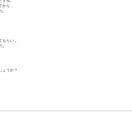
とする。
てから，
の。
。
てもらい，
の。
しょうか？