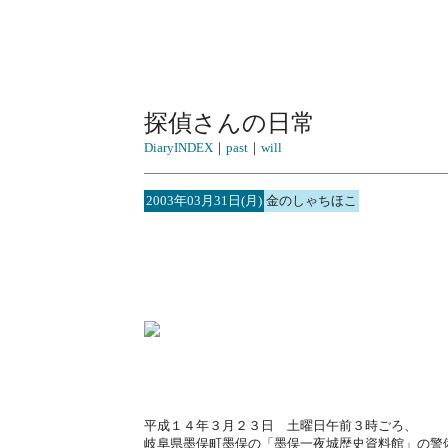
探偵さんの日常
DiaryINDEX
｜
past
｜
will
2003年03月31日(月)
金のしゃちほこ
平成１４年３月２３日 土曜日午前３時ごろ、
岐阜県墨俣町墨俣の「墨俣一夜城歴史資料館」の警