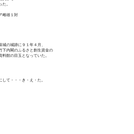
った。
、
ア雌雄１対
俣城の城跡に９１年４月、
竹下内閣のふるさと創生資金の
資料館の目玉となっていた。
にして・・・き・え・た。