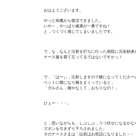
おはようございます。
やっと病魔から復活できました。
いや～，やっぱり健康が一番ですね！
と，つくづく感じてしまいましたです。
で，な，なんと注射を打ちに行った病院に元依頼者
ナース服を着て立ってるではないですかっ！
で，「はーぃ，注射しますので横になってくださー
ベットに横になり腕をまくっていると，
「ガルさん，腕やなくて，おちりなの！」
ひぇー・・・。
と，思いながらも，しぶしぶ，うつ伏せになるかな
ズボンを引きずり下ろされました。
そのナースさまは「以前はお世話になりました～・