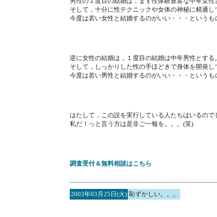
男性の１度目の結婚は，まず性体験豊富な中年女性
そして，十分に性テクニックや女体の神秘に精通し
今度は若い女性と結婚するのがいい・・・というも
逆に女性の結婚は，１度目の結婚は中年男性とする
そして，しっかりした性の手ほどきで身体を開発し
今度は若い男性と結婚するのがいい・・・というも
はたして，この説を実行している人たちはいるので
私だ！っと言う方は是非ご一報を。。。(笑)
調査受付＆無料相談はこちら
2003年03月25日(火)
恥ずかしい。。。