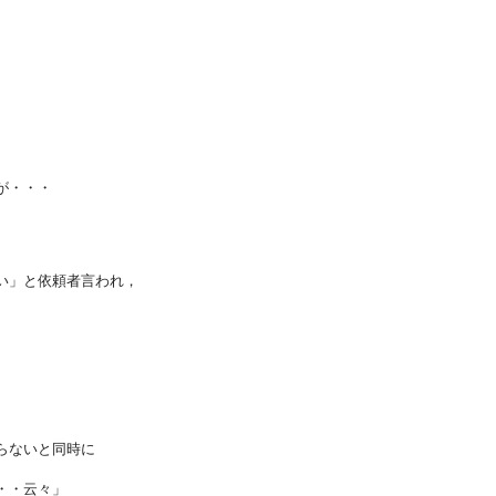
が・・・
い」と依頼者言われ，
らないと同時に
・・云々」