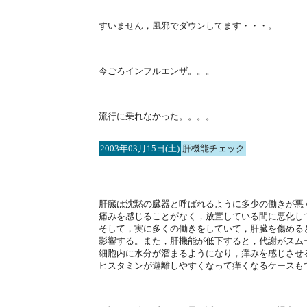
すいません，風邪でダウンしてます・・・。
今ごろインフルエンザ。。。
流行に乗れなかった。。。。
2003年03月15日(土)
肝機能チェック
肝臓は沈黙の臓器と呼ばれるように多少の働きが悪
痛みを感じることがなく，放置している間に悪化し
そして，実に多くの働きをしていて，肝臓を傷める
影響する。また，肝機能が低下すると，代謝がスム
細胞内に水分が溜まるようになり，痒みを感じさせ
ヒスタミンが遊離しやすくなって痒くなるケースも