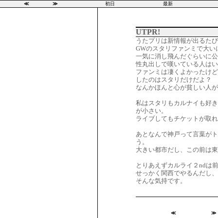
≪
≫
初日
最新
UTPR!
うたプリは新情報が出るたび
GWのスタリファンミで大い
一気に消し飛んだぐらいに公
性丸出しで嘆いている人は
ファンミは凄くよかったけど
したのはスタリだけだよ？
なんかほんと心が貧しい人が
私はスタリもカルナイも好き
が小さい。
ライブしてもチケットが取れ
あとなんで神戸って言葉が
う。
大きい都市だし、この前は東
とりあえずカルライ２ndは
せっかく関西でやるんだし、
そんな気持です。
≪
≫