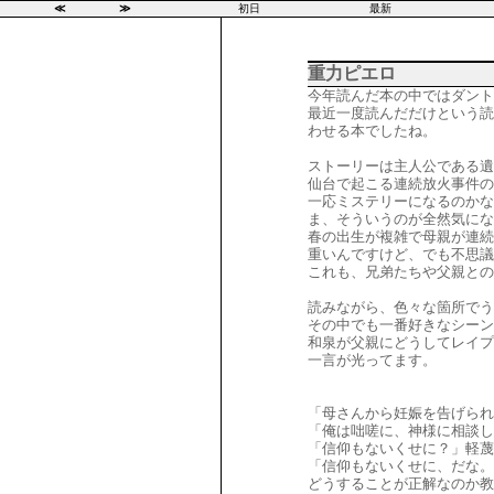
≪
≫
初日
最新
重力ピエロ
今年読んだ本の中ではダント
最近一度読んだだけという読
わせる本でしたね。
ストーリーは主人公である遺
仙台で起こる連続放火事件の
一応ミステリーになるのかな
ま、そういうのが全然気にな
春の出生が複雑で母親が連続
重いんですけど、でも不思議
これも、兄弟たちや父親との
読みながら、色々な箇所でう
その中でも一番好きなシーン
和泉が父親にどうしてレイプ
一言が光ってます。
「母さんから妊娠を告げられ
「俺は咄嗟に、神様に相談し
「信仰もないくせに？」軽蔑
「信仰もないくせに、だな。
どうすることが正解なのか教