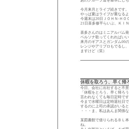
あのグループ達を基準にしち
今月来月とライブ続きです。
やっぱ夏はライブが重なるよ
今週末は20日ＪＯＨＮ-ＨＯ
21日喜多修平らいぶ、ＫＩ
喜多さんのはミニアルバム発
ペルソナ歌ってくれればいい
来月のギアスとガンダム00
レンジやアリプロもでるし、
ますけど（笑）
休暇を取ろう、早く帰
今日、会社に出社すると不景
「休暇をとろう、早く帰ろう
言われなくても毎日定時です
今まで水曜日は定時退社日で
するのに上司の承認がいると
・・・ま、私はあんま関係な
某図書館で借りられるＢＬ本
ね。