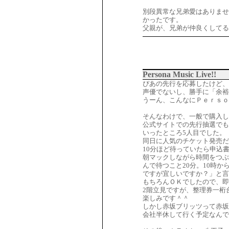
別段異常な兄弟愛はありませ
かったです。
父親が、兄弟が仲良くしてる
Persona Music Live!!
ぴあの先行を応募したけど、
声優でないし、勝手に「余裕
うーん、こんなにＰｅｒｓｏ
そんなわけで、一般で購入し
公式サイトでの先行抽選でも
いったところ5人目でした。
同日に人気のチケット発売だ
10分ほど待っていたら申込
朝マックしながら時間をつぶ
んで待つこと20分。10時
ですが宜しいですか？」と言
もちろんＯＫでしたので、即
2階立見ですが、整理券一桁
楽しみです＾＾
しかし赤坂ブリッツって赤坂
会社半休して行く予定なんで