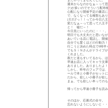
まだやってませんでした。
週末からなのかなぁ～って思
ク)が多いのでそういう配布
心配になり開催予定の書店に
で、なくなってる種類もあり
げげげっ！！ってか今日八王
変だなぁ～って思って八王
と！ 嘘だ～！
今日見にいったのに・・・。
明日でも大丈夫だと思いなが
あいている店に電話し、開催
自分でも驚くほどの行動力！
行こうと決めた時点で9時半
でもＳｉＮさんがドライブが
くれました。
夜だと道もすいてるから、ほん
早速お店に入ってキャラ文庫
ありました。ありましたよ！
しかし、昨年のフェアでは、
ールで本と小冊子がセット
だから、欲しい小冊子が欲し
まぁ、でも欲しい本ってのも
帰ってから早速小冊子を読み
そのほか、応募式の全サ。
忘れないようにしないと・・