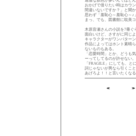
過激な肌色が多いんでほとん
おかげで借りたい時はカウン
間違いないですか？」と聞か
思わず「羞恥心～羞恥心～♪
まっ、でも、図書館に耽美コ
木原音瀬さんの小説を7冊ぐ
面白いけど、さすがに同じよ
キャラクターがワンパターン
作品によってはホント素晴ら
ないものもある。
「恋愛時間」とか、どうも気
ーってしてるのが許せない。
「FRAGILE」にしても
詞じゃないが男なら引くこと
あげろよ！！と言いたくなる
≪
≫