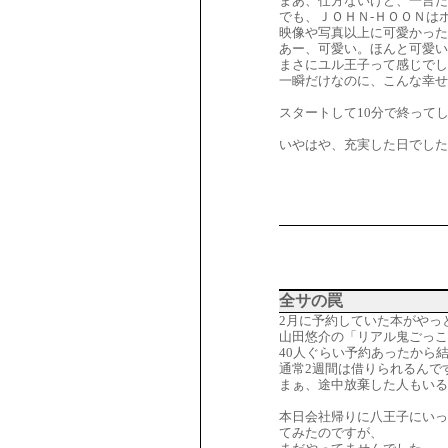
まあ、仕方ないけど、一言だ
でも、ＪＯＨＮ-ＨＯＯＮは
映像や写真以上に可愛かった
あー、可愛い。ほんと可愛い
まさにユル王子って感じでし
一瞬だけなのに、こんな幸せ
スタートして10分で終って
いやはや、充実した日でした
全サの罠
2月に予約していた本がやっ
山田悠介の「リアル鬼ごっこ
40人ぐらい予約あったから
通常2週間は借りられるんで
まぁ、途中放棄した人もいる
本日会社帰りに八王子にいっ
てみたのですが、