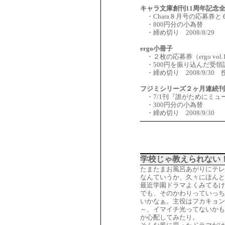
キャラ文庫創刊11周年記念
・Chara８月号の応募券
・800円分の小為替
・締め切り 2008/8/29
ergo小冊子
・２枚の応募券（ergo vol.
・500円を振り込んだ受領
・締め切り 2008/9/30
フジミシリーズ２ヶ月連続刊
・7/1刊『誰がためにミュ
・300円分の小為替
・締め切り 2008/9/30
学校じゃ教えられない
たまたまお風呂あがりにテ
なんていうか、久々にほんと
最近学園ドラマよくみてるけ
でも、そのかわりっていっち
いかなぁ。主役はフカキョン
～、イマイチ光ってないかも
か心配してみたり。