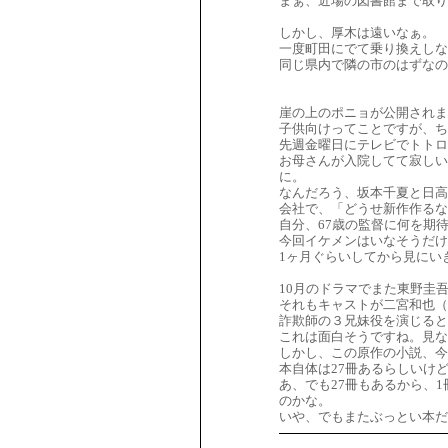
まぁ、近場の図書館まで取り
しかし、厚木は遠いなぁ。
一度町田にでて乗り換えしな
同じ県内で隣の市のはずな
崖の上のポニョが公開されま
子供向けってことですが、ち
先週金曜日にテレビでトトロ
お母さんが入院してて寂し
に。
なんだろう、坂本千夏と日
会社で、「どうせ新作作るな
自分、67歳の監督に何を期
今回イケメンはいなそうだけ
1ヶ月ぐらいしてから見にい
10月のドラマでまた東野圭
それもキャストが二宮和也（
詐欺師の３兄妹役を演じると
これは面白そうですね。見な
しかし、この原作の小説、今
本自体は27冊あるらしいけど
あ、でも27冊もあるから、
のかな。
いや、でもまたぶっとい本だ