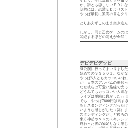
そして、今は遠夜ＥＤを狙っ
か、誰とも恋しないＥＤにな
話的には、恋愛ＥＤよりスト
やっぱ最初に孤高の書をクリ
とりあえずこのまま突き進ん
しかし、同じ乙女ゲームのは
悶絶するほどの萌えが全然こ
デビデビデッビ
昼公演に行ってまいりました
始めてのＳＳ５０１。なかな
やっぱ5人ともカッコいいね
が、日本のアルバムの歌歌っ
なぜ彼らは可愛い路線で売っ
どうみてもカッコいい人達な
ライブは単純に良かったvv
でも、やっぱ7800円は高す
あとスタンディングだったけ
いような感じがした（笑）ま
スタンディングだけど後ろの
東方神起やＶ６のスキンシッ
終わった後の物足りなく感じ