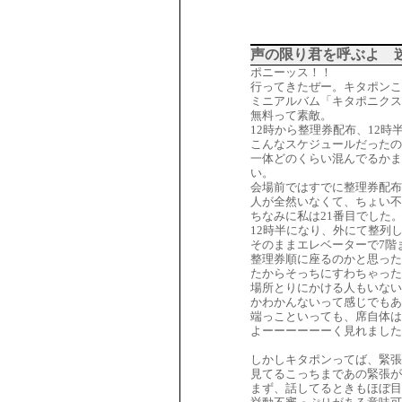
声の限り君を呼ぶよ 
ポニーッス！！
行ってきたぜー。キタポンこ
ミニアルバム「キタポニクス
無料って素敵。
12時から整理券配布、12時
こんなスケジュールだったの
一体どのくらい混んでるかま
い。
会場前ではすでに整理券配布
人が全然いなくて、ちょい
ちなみに私は21番目でした
12時半になり、外にて整列
そのままエレベーターで7階
整理券順に座るのかと思った
たからそっちにすわちゃった
場所とりにかける人もいない
かわかんないって感じでもあ
端っこといっても、席自体は
よーーーーーーく見れました
しかしキタポンってば、緊張
見てるこっちまであの緊張が
まず、話してるときもほぼ目