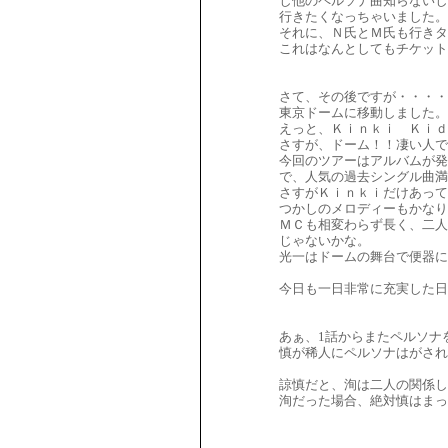
し他のペルソナ曲知らないし
行きたくなっちゃいました。
それに、Ｎ氏とＭ氏も行きタ
これはなんとしてもチケッ
さて、その後ですが・・・・
東京ドームに移動しました。
えっと、Ｋｉｎｋｉ Ｋｉｄ
さすが、ドーム！！凄い人で
今回のツアーはアルバムが
で、人気の過去シングル曲満
さすがＫｉｎｋｉだけあって
つかしのメロディーもかなり
ＭＣも相変わらず長く、二人
じゃないかな。
光一はドームの舞台で便器に
今日も一日非常に充実した日
あぁ、1話からまたペルソナ
慎が稀人にペルソナはがさ
諒慎だと、洵は二人の関係し
洵だった場合、絶対慎はまっ