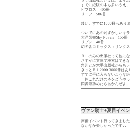
ＢＬ出版社といえば、まず思
すでに絶版の本も多いうえ
ビブロス 405冊
リーフ 586冊
凄い。すでに1000冊もあり
ついでにあの恥ずかしいキラ
大洋図書Shy Novels 155冊
リブレ 40冊
幻冬舎コミックス（リンクス
ＢＬのみの出版社って他にな
さすがに文庫で検索はできな
角川とか大手出版社からもレ
きっとＢＬ2000-3000冊
すでに手に入らないような
一体これだけの本をどうやっ
図書館舐めたらあかんぜよ。
ヴァン騎士+夏目イベ
声優イベント行ってきました
なかなか楽しかったですvv