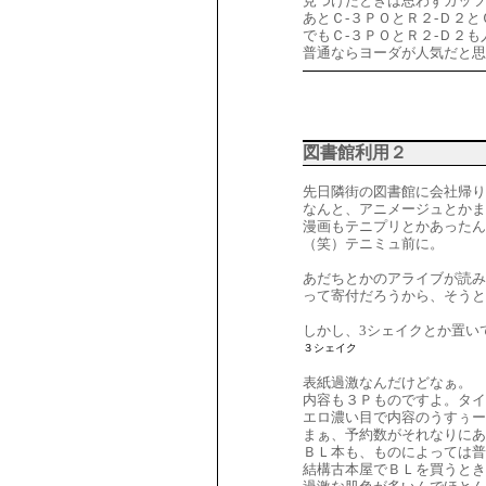
見つけたときは思わずガッツ
あとＣ-３ＰＯとＲ２-Ｄ２
でもＣ-３ＰＯとＲ２-Ｄ２
普通ならヨーダが人気だと思
図書館利用２
先日隣街の図書館に会社帰り
なんと、アニメージュとかま
漫画もテニプリとかあった
（笑）テニミュ前に。
あだちとかのアライブが読み
って寄付だろうから、そうと
しかし、3シェイクとか置い
３シェイク
表紙過激なんだけどなぁ。
内容も３Ｐものですよ。タイ
エロ濃い目で内容のうすぅー
まぁ、予約数がそれなりにあ
ＢＬ本も、ものによっては普
結構古本屋でＢＬを買うとき