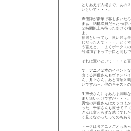
とりあえず入場まで、あの３
いといて・・・。
声優陣が豪華で客も多いだろ
まぁ、結構満員だったっぽい
２時間以上も待ったあげく
よ。
抽選といっても、良い席は最
じだったんで・・・。どう考
う言えと。 よくボークスの
号追加するって手口と同じで
それは置いといて・・・と
で、アニメ２本のイベントな
出てる声優さんもヴァンパ
ん、井上さん。あと菅沼久義
いですね～。他のキャストの
生声優さんにはあんま興味な
まり無いわけですが・・・。
男性の声優さんはカッコよか
った。千葉さんも痩せてて（
さんは変わらずな感じでした
く見えなかったってのもあり
トークは各アニメごともあっ