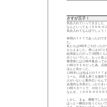
さすが王子！
気合入れていってきました、
なんといってもＪＯＨＮ-Ｈ
気合入れてなんぼでしょう！
有明のＴＦＴであったのです
た。
私たちは9時半ごろ行ったの
もらえました。券には167
結局並んだのって1時間ぐら
分ぐらいでした。もっと並ぶ
整理券には12時半集合って
11時ＯＰＥＮだった為、店
ほんと良かった。
12時半には先ほどのＴＦＴ
うーん、何度も来てる場所で
人がいないと案外広いもんで
会場内も冷房がしっかりきい
13時スタートで、10分ぐ
なんせ、ＪＯＨＮ-ＨＯＯＮ
しかし、まぁ、瞬殺でしたけ
ぱっと一瞬目が合うぐらいで