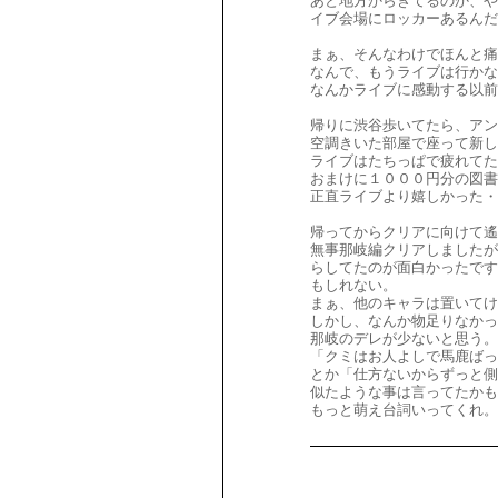
あと地方からきてるのか、や
イブ会場にロッカーあるん
まぁ、そんなわけでほんと痛
なんで、もうライブは行かな
なんかライブに感動する以前
帰りに渋谷歩いてたら、アン
空調きいた部屋で座って新
ライブはたちっぱで疲れてた
おまけに１０００円分の図書
正直ライブより嬉しかった・
帰ってからクリアに向けて遙
無事那岐編クリアしましたが
らしてたのが面白かったです
もしれない。
まぁ、他のキャラは置いてけ
しかし、なんか物足りなかっ
那岐のデレが少ないと思う。
「クミはお人よしで馬鹿ばっ
とか「仕方ないからずっと側
似たような事は言ってたかも
もっと萌え台詞いってくれ。