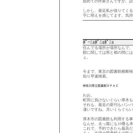
始めての作家さんですが、読
しかし、最近私が借りてくる
字に萌えを感じてます。気持
ﾎﾟｰﾆｮﾎﾟﾆｮﾎﾟﾆｮ
住んでる場所が場所なんで、
館に関しては県と都の間には
ぇ。
今まで、東京の図書館横断検
知り早速検索。
神奈川県立図書館ＯＰＡＣ
わお。
町田に負けないぐらい厚木も
それも、最近の新刊もバンバ
凄いですね。月いくらぐらい
厚木市の図書館も利用する事
なんせ、太っ腹にも10冊も
これで、予約できたら最高だ