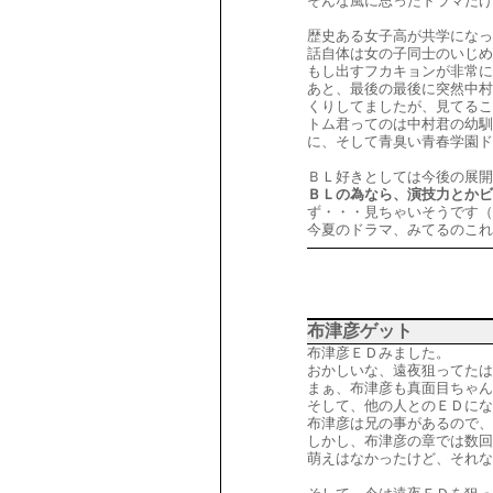
そんな風に思ったドラマだけ
歴史ある女子高が共学になっ
話自体は女の子同士のいじめ
もし出すフカキョンが非常に
あと、最後の最後に突然中村
くりしてましたが、見てるこ
トム君ってのは中村君の幼馴
に、そして青臭い青春学園ド
ＢＬ好きとしては今後の展開
ＢＬの為なら、演技力とかビ
ず・・・見ちゃいそうです（
今夏のドラマ、みてるのこれ
布津彦ゲット
布津彦ＥＤみました。
おかしいな、遠夜狙ってたは
まぁ、布津彦も真面目ちゃん
そして、他の人とのＥＤに
布津彦は兄の事があるので、
しかし、布津彦の章では数回
萌えはなかったけど、それ