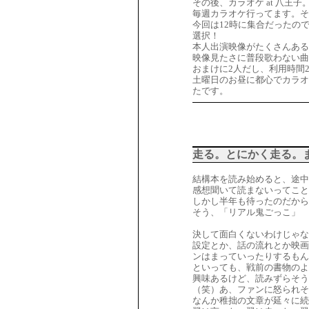
その後、カラオケ at 八王子
毎週カラオケ行ってます。そ
今回は12時に集合だったの
選択！
本人出演映像がたくさんある
映像見たさに普段歌わない曲
おまけに2人だし、利用時間
土曜日のお昼に都心でカラオ
たです。
走る。とにかく走る。
結構本を読み始めると、途中
感想聞いて読まないってこと
しかし半年も待ったのだから
そう、「リアル鬼ごっこ」
決して面白くないわけじゃな
設定とか、話の流れとか映画
ンはまっていったりするもん
といっても、戦前の書物のよ
興味あるけど、読みずらそ
（笑）あ、ファンに怒られそ
なんか稚拙の文章が延々に続