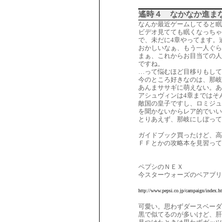
遙時４ なかなか進ま
なんか最近ゲームしてると眠
ビデオ見てても眠くなっちゃ
で、未だに4章やってます。
おかしいなぁ、もう一人ぐら
まぁ、これからお目当ての人
ですね。
…って悩むほど目移りもして
今のところ好きなのは、那
あんまササギに萌えない。あ
アシュヴィンは4章まではそ
敵国の皇子ですし、ロミジュ
を聞かないからレア的でい
とりあえず、那岐にしぼって
ガイドブック買ったけど、高
ＦＦとかの攻略本を見習って
ペプシのＮＥＸ
今スターウォーズのベアブリ
http://www.pepsi.co.jp/campaign/index.h
可愛い。思わずダースベー
黒で似てるのが多いけど、肝