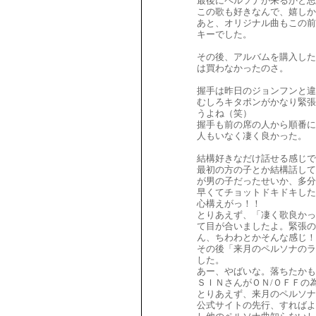
最後にペルソナが来るかと思
この歌も好きなんで、嬉しか
あと、オリジナル曲もこの前
キーでした。
その後、アルバムを購入した
は買わなかったのさ。
握手は昨日のジョンフンと違
むしろキタポンがかなり緊張
うよね（笑）
握手も前の席の人から順番に
人もいなく凄く良かった。
結構好きなだけ話せる感じで
最初の方の子とか結構話して
が男の子だったせいか、多分
早くてチョットドキドキした
心構えがっ！！
とりあえず、「凄く歌良かっ
て目が合いましたよ。緊張の
ん、ちわわとかそんな感じ！
その後「来月のペルソナのラ
した。
あー、やばいな。落ちたかも
ＳＩＮさんがＯＮ/ＯＦＦの
とりあえず、来月のペルソナ
公式サイトの先行、すればよ