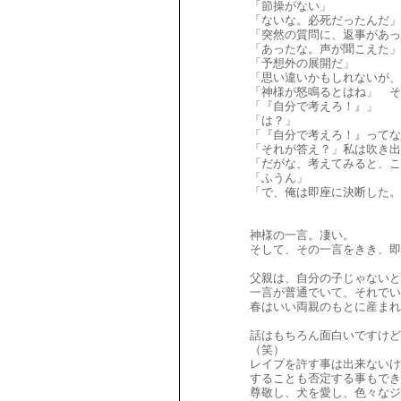
「節操がない」
「ないな。必死だったんだ」
「突然の質問に、返事があっ
「あったな。声が聞こえた」
「予想外の展開だ」
「思い違いかもしれないが、
「神様が怒鳴るとはね」 そ
「『自分で考えろ！』」
「は？」
「『自分で考えろ！』ってな
「それが答え？」私は吹き出
「だがな、考えてみると、こ
「ふうん」
「で、俺は即座に決断した。
神様の一言。凄い。
そして、その一言をきき、即
父親は、自分の子じゃないと
一言が普通でいて、それでい
春はいい両親のもとに産ま
話はもちろん面白いですけ
（笑）
レイプを許す事は出来ないけ
することも否定する事もでき
尊敬し、犬を愛し、色々な