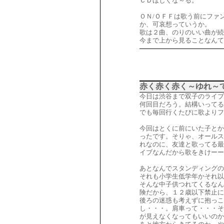
ＣＤほしくな～る。
ＯＮ/ＯＦＦは歌う前にファ
か、可哀想っていうか。
歌は２曲、のりのいい曲が続
今まで上から見ることなんて
赤く赤く赤く～ゆれ～て
今日は渋谷まで双子のライブ
何回目だろう。結構いってる
でも毎回行くたびに歌よりフ
今回はとくに前にいた子とか
ったです。そりゃ、オールス
れなのに、友達と歌ってる最
イブなんだから歌をきけー
あとなんでスタンディングの
それも小学生低学年かそれ以
そんな中子供つれてくるなん
険だから、１２歳以下禁止に
後ろの迷惑も考えずに抱っ
し・・・。肩車って・・・そ
が見えなくなってもいいのか