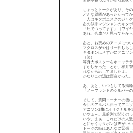
挙動不審っぷりがある意味可
ちょっとトークがあり、その
どんな質問があったかってか
一人はキタポニスクのジャケ
あの似非マジシャンのキタ
「紐でつってます」（ワイヤ
あれ、合成だと思ってたから
あと、お奨めのアニメについ
マクロスがやはり一押しらし
キタポンはさすがにアニソ
（笑）
等身大ポスターをホニャララ
ずかしかった、とか、桜井智
れながら話してましたよ。
かなりこの辺は面白かった。
あ、あと、いつもしてる指輪
「ノーブランドのシルバーの
そして、質問コーナーの後に
今回のアルバム曲ってアニソ
アニソン2曲にオリジナルを1
いやぁ～。最前列で聞くのっ
いや、まぁ、これだけの人数
とにかくキタポンは声がいい
トークの時はあんなに緊張し