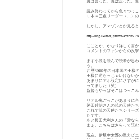
翼は言った。翼は走った。翼
読み終わってから色々つっこ
Ｌ本＝三点リーダー（…）
しかし、アマゾンとか見ると
http://blog.livedoor.jp/tezzco/archives/1
こことか、かなり詳しく書か
コメントのファンからの反撃
まず小説を読んで読者が思
う。
西暦3000年の日本国の王
王様に逆らっちゃいけないか
あまりにアホ設定にさすがに
ってました（笑）
監督もやっぱそこはつっこ
リアル鬼ごっこがあまりに合
茅田砂胡さんの暁の天使たち
これで暁の天使たちシリーズ
たです。
あと榎田尤利さんの「愛なら
まぁ、こちらはさらって読む
現在、伊坂幸太郎の重力ピエ