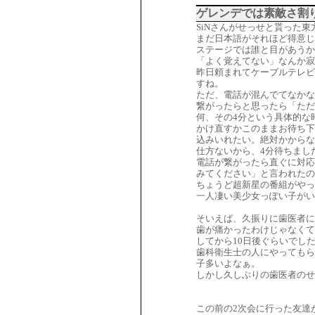
ゲレンデでは素敵さ割
SiNさんがせっせと貰った
まだ日本語がそれほど得意じ
ステージでは誰と目があう
「よく覚えてない」なんか寂
昨日頼まれてケーブルテレビ
すね。
ただ、電話が混んでてなか
繋がったらと思ったら「ただ
何、その4分という具体的な
かけ直すかこのままお待ち下
込みいれたい。絶対かからな
仕方ないから、4分待ちまし
電話が繋がったら直ぐに対応
みてください」と言われたの
ちょうど超新星の番組がやっ
一人凄い美少女っぽい子がい
そいえば、久振りに歯医者に
歯が痛かったわけじゃなくて
してから10日後ぐらいでし
歯科衛生士の人にやってもら
子多いよなぁ。
しかし久しぶりの歯医者のせ
この前の2次会に行った友達