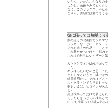
いかん、いかん。かなりの金
しかし、画像をみてビックリ
なに、このザックス。やたら
こりゃ、誘惑には勝てそうも
彼に限っては短髪より
家の近くの映画館でシネマワ
ラッキーなことに、カンドン
それも過去の作品ってことで1
これ見たかったけど、都内で
これは絶対見にいくぞーと気
カンドンウォンは死刑囚って
った。
キラ様みたいなのと思ってた
どちらかというと、純ではめ
韓国映画だし、それほどスト
よくあるトンでも世界じゃな
欲をいえば、ヒロインがあん
ど）
美形検事ってだけで萌えられ
そしたらきっとその検事と死
BLでも検事って結構人気あ