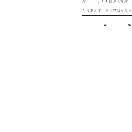
が・・・。ＢＬ好きですが、
とりあえず、ドラマはかなり
≪
≫