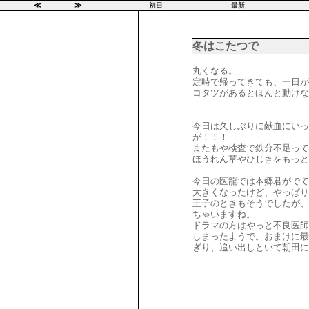
≪
≫
初日
最新
冬はこたつで
丸くなる。
定時で帰ってきても、一日が
コタツがあるとほんと動けな
今日は久しぶりに献血にいっ
が！！！
またもや検査で鉄分不足って
ほうれん草やひじきをもっと
今日の医龍では本郷君がでて
大きくなったけど、やっぱり
王子のときもそうでしたが、
ちゃいますね。
ドラマの方はやっと不良医師
しまったようで。おまけに最
ぎり、追い出しといて朝田に