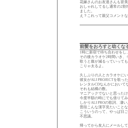
花嫁さんのお友達さんも皆美
おしゃれしてるし通常の2割
ました。
え？これって親父コメントな
前髪をおろすと幼くな
1時に新宿で待ち合わせをし
その後カラオケ2時間いき、
歌うと腹が減るっていっても
こりゃ太るよ。
久しぶりの人とカラオケにい
彼女がALI PROJECTを
レンタルCDなんかにおいてな
それも結構の数。
マニアックでないと思ったけ
今度半額の時にでも借りてみ
しかりALI PROの歌詞、凄
普段こんな漢字見たいことな
こういうのって、やっぱ日ご
不思議。
帰ってから友人にメールして