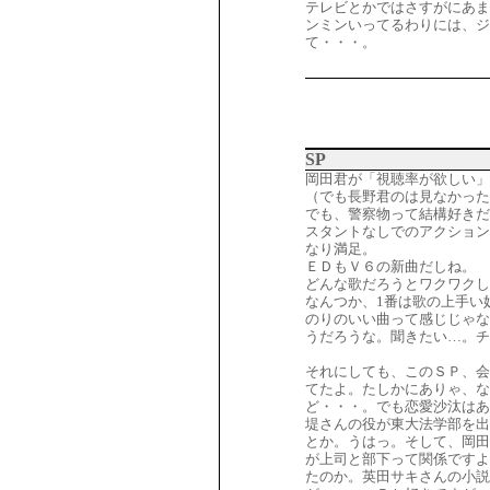
テレビとかではさすがにあま
ンミンいってるわりには、
て・・・。
SP
岡田君が「視聴率が欲しい
（でも長野君のは見なかった
でも、警察物って結構好きだ
スタントなしでのアクション
なり満足。
ＥＤもＶ６の新曲だしね。
どんな歌だろうとワクワクし
なんつか、1番は歌の上手い
のりのいい曲って感じじゃな
うだろうな。聞きたい…。
それにしても、このＳＰ、会
てたよ。たしかにありゃ、な
ど・・・。でも恋愛沙汰はあ
堤さんの役が東大法学部を出
とか。うはっ。そして、岡田
が上司と部下って関係ですよ
たのか。英田サキさんの小説