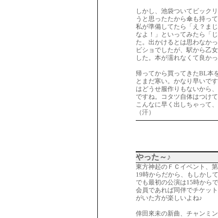
しかし、池袋ついてビックリ
うと思ったたから傘も持って
私が準備してたら「え？まじ
なよ！」といってみたら「じ
た。出かけるとは思わなかっ
ビショでしたが、駅から乙女
した。本が濡れなくて良かっ
帰ってから買ってきたBL本
とまだ寒い。かなり早いです
はどうせ服作りもないから、
ですね。コタツ自体はつけて
こんなに早く出しちゃって、
（汗）
やった～♪
東方神起のＦＣイベント、第
19時からだから、もしかし
でも最初の公演は15時から
会員であれば同伴でチケット
がいた方が楽しいよね♪
倖田來未の新曲、チャンミン