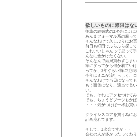
欲しいものに際限はな
後輩の結婚式の2次会によば
あんまフォーマル系の服って
そんなわけで久しぶりにお買
前日も町田でふらふら探して
これいいじゃんって思って手
んなに金かけたくない。
そんなんで結局買わずじまい
家に戻ってから何か着ていけ
ってか、3年ぐらい前に従姉
今年はミニが流行らしく、ロ
そんなわけで当日になっても
もう面倒になり、適当で良い
い。
でも、それにアクセつけてみ
でも、ちょうどブーツもかば
・・・気がつけば一杯お買い
クライシスコアを買う為にお
計画崩れてます。
そして、2次会ですが・・
会社の人が多かったってわり