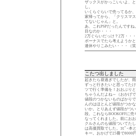
ザックスがかっこいいよ、
し。
いくらぐらいで売ってるか、
家帰ってから、「クリスマス
てないじゃん」と。
あ、これPSPだったんですね
目なのか・・・
2万ぐらいだっけ？2万・・
ボーナスでたら考えようかと
連休やりこみたい・・・（笑
こたつ出しました
起きたら昼過ぎでしたが、
ずっと行きたいと思ってたけ
ツで行く準備を！おおぶりと
ちゃうんだよね～（おかげで
値段のつかないものばかりで
んのはほとんど値段がつかな
いか。とりあえず値段がつい
段。これならBOOKOFF
なってくれました。前におお
クルさんのも値段ついてたし
は高価買取でした。ｺﾋﾟｰ
キー。おかげで25冊で800