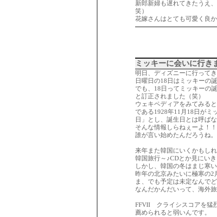
新郎新婦も遅れてきたうえ、
笑）
花嫁さんはとても可愛く良か
ミッキーに会いに行き
明日、ディズニーに行ってき
日曜日の18日はミッキーの
でも、18日ってミッキーの
と訂正されました（笑）
ウェキペディアをみてみると
である1928年11月18日
日」とし、誕生日とは呼ばな
そんな情報しらねぇーよ！！
誰が言い始めたんだろうね。
来年また韓国にいくかもしれ
韓国旅行～♪CDとか見にい
しかし、韓国の冬はまじ寒い
昨年の北京みたいに極寒の2
ま、でも予定は未定なんでど
なんだかんだいって、海外旅
FFVII クライシスコアを
薦められると弱いんです。