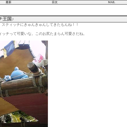
最新
目次
MAIL
チ王国♪
て、スティッチにきゅんきゅんしてきたもんね！！
ィッチって可愛いな。このお尻たまらん可愛さだね。