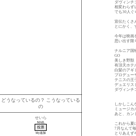
ダヴィンチ
相変わらず
でも30人
宣伝たくさ
とにかく、
今年は映画
思い出す限
ナルニア国
GO
美しき野獣
有頂天ホテ
白髪のアギ
プロデュー
テニスの王
デュエリス
ダヴィンチ
どうなっているの？ こうなっている
しかしこん
の
ミュージカ
あと、カン
せいら
MAIL
これから夏
7月なんて
とりあえず
My追加