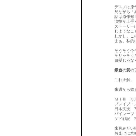
デスノは原
見ながら「
話は原作知
演技が上手
ストーリー
じようなこ
しかし、こ
まぁ、私的
そうそう今
そりゃそう
白髪じゃな
銀色の髪の
これ正解。
来週から始
ＭＩⅢ 7/
ブレイブ・ス
日本沈没 7
パイレーツ・
ゲド戦記 7
来月みたい
おまけに水