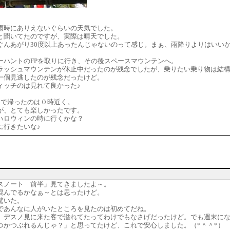
雨時にありえないぐらいの天気でした。
と聞いてたのですが、実際は晴天でした。
ぐんあがり30度以上あったんじゃないのって感じ。まぁ、雨降りよりはいい
ーハントのFPを取りに行き、その後スペースマウンテンへ。
ラッシュマウンテンが休止中だったのが残念でしたが、乗りたい乗り物は結
一個見逃したのが残念だったけど。
ィッチのは見れて良かった♪
きで帰ったのは０時近く。
が、とても楽しかったです。
ハロウィンの時に行くかな？
に行きたいな♪
スノート 前半」見てきましたよ～。
混んでるかなぁ～とは思ったけど。
驚いた。
であんなに人がいたところを見たのは初めてだね。
、デスノ見に来た客で溢れてたってわけでもなさげだったけど。でも週末に
つかつぶれるんじゃ？」と思ってたけど、これで安心しました。（*＾＾*）