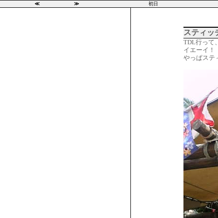
≪
≫
初日
スティッ
TDL行っ
イエーイ！
やっぱステ