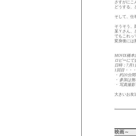
さすがにこ
どうする、
そして、仕
そうそう、
某Ｙさん、
でもこれっ
変身後には
MOVIX橋
ロビーにて
日時：7月1
1回目・・・
・ 約20分
・ 参加は
・ 写真撮
大きいお友
映画～