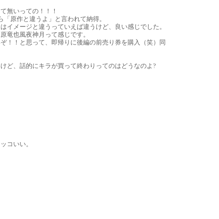
えて無いっての！！！
たら「原作と違うよ」と言われて納得。
トはイメージと違うっていえば違うけど、良い感じでした。
藤原竜也風夜神月って感じです。
いぞ！！と思って、即帰りに後編の前売り券を購入（笑）同
けど、話的にキラが買って終わりってのはどうなのよ?
カッコいい。