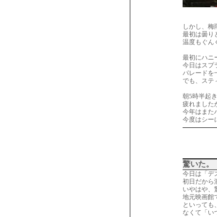
しかし、梅
最初は曇り
温度もぐん
最初にハニ
今日はスプ
パレードを
でも、ステ
朝5時半起
疲れました
今年はまた
今度はシー
驚いた。
今日は「デ
初日だから
いやはや、
地元映画館
といっても
なくて「い