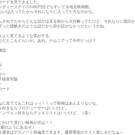
コードを見てきました。
レディースデイの1000円日でもすいてる地元映画館。
ぐらいは入ってたからそれになりに入ってた方なのかな。
んされてたからどんな話かは見る前から大分解ってたけど、それなりに面白
ずっと謎解きのような話だから目が話せなかったというかね。
をよく見てるような気がする。
りだとこんぐらいか。あれ。ナルニアって今年だっけ？
物語
ル
ト
サー
子様実写版
ト
コード
なに見ててもこれはっっ！！って映画はあんまりないな。
ル好きならプロデューサーはいいけど。
ドンウォン好きならデュエリストはいいけど。（笑）
にかけて見たい映画が沢山！！
毎週のようにあるぞ！
今週末はデスノート前編見てきます。藤原竜也のライト楽しみだなぁ～