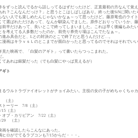
作をずっと読んでるから話しってるはずだったけど、正直最初の方なんて覚
あれ？こんなんだっけ？」と思うとこはしばしばあり。終った後SiNに聞い
らない人でも楽しめたんじゃないかなぁ～って思ったけど。藤原竜也のライ
くて選ばれただけあって、なんか馴染んでました。原作どおりっていうか、
は前半だけあって、良いとこで終ってしまいました。これは早く後編もみた
とを考えてる人多数だったのか、前売り券売り場はこんでたなぁ～。
の進み具合だと、Lとの対決のとこで終了だと思うんだけど…。
に漫画はキラｖｓＬのとこまでが面白かったと思ってるのでそれはそれでいい
年見た映画で、「白髪のアギト」って書いたらつっこまれた。
だ。
くてあれは銀髪だった（でも白髪にやっぱ見えるが）
アギト
まるウルトラヴァイオレットがチョイみたい。主役の女の子がめちゃくちゃ
8 （土）
トーリー 7/8（土）
/15（土）
オブ・カリビアン 7/22（土）
/29 （土）
映画を確認したらこんなにあった。
嶋ヒロがでてるラブコンも7/15からだ・・・。