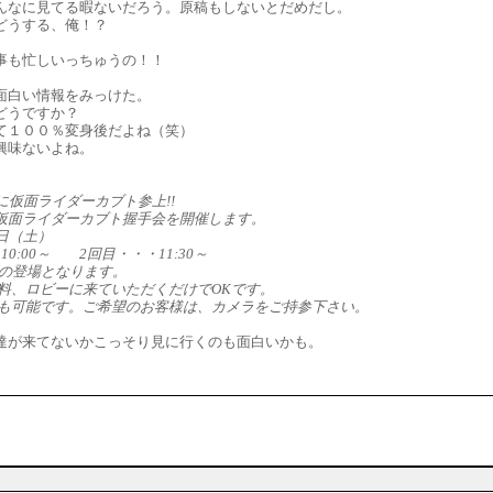
んなに見てる暇ないだろう。原稿もしないとだめだし。
どうする、俺！？
事も忙しいっちゅうの！！
面白い情報をみっけた。
どうですか？
て１００％変身後だよね（笑）
興味ないよね。
本に仮面ライダーカブト参上!!
仮面ライダーカブト握手会を開催します。
日（土）
10:00～ 2回目・・・11:30～
間の登場となります。
無料、ロビーに来ていただくだけでOKです。
影も可能です。ご希望のお客様は、カメラをご持参下さい。
達が来てないかこっそり見に行くのも面白いかも。