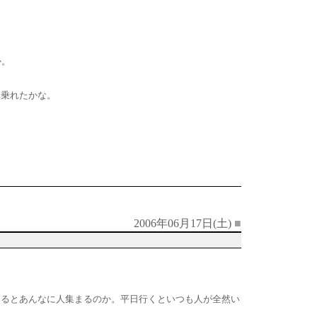
か。
構乗れたかな。
2006年06月17日(土)
■
なるとあんなに人集まるのか。平日行くといつも人が全然い