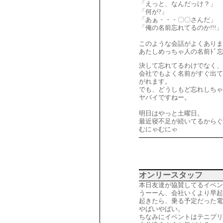
「えっと、なんだっけ？」
「何が?」
「あぁ・・・〇〇さんだ」
「俺の名前忘れてるのか!!!」
このような会話がよくありま
あたしめっちゃ人の名前ﾄﾞ
決して忘れてるわけでなく、
会社でもよく名前がすぐ出て
がれます。
でも、どうしもど忘れしちゃ
ヤバイですねー。
明日はやっと土曜日。
最近寝不足が続いてるからぐ
むにゃむにゃ
オンリースタッフ
本日友達が協賛してるイベン
うーーん、会社いくより早起
起きたら、乗る予定だった電
やばいやばい。
ちなみにイベントはテニプリ