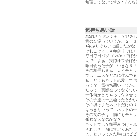
無理してないですか? そん
気持ち悪い話
MSNメッセンジャーでひさ
昔の友達っていうか、２，３
1年ぶりぐらいに話したかな
それこそ３，４年前まではす
毎日毎日パソコンの中でばか
んで、まぁ、実際オフ会ばか
昨日会った子が、いきなり
その相手もまぁ、よくチャッ
でも、二人がどこに住んでる
私、どうもネット恋愛って信
ってか、気持ち悪いってか。
だって、実際会ってなくてい
一体何がどうやって付き合っ
その子達は一度会ったとかい
その後はまたネットだけの世
はっきりいって、ネットの中
その女の子は、前にもチャッ
孤独な人なのかな？
ネットでしか相手みつけられ
それこそ、前にすごくあたし
よ」といって来た時にはビビ