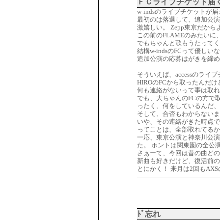
ＦＣライブチケット届く
w-indsのライブチケットが
最初のは落選して、追加公演
激嬉しい。 Zepp東京だか
この前のFLAMEのみたい
でもちゃんと歌もうたってく
結構w-indsのFCって優し
追加公演の応募はがきを締め
そういえば、accessのラ
HIROのFCから取ったんだ
何も連絡がないって事は取
でも、大ちゃんのFCの方で
ったく、何をしているんだ、ヒ
そして、合否もわからない
いや、その連絡がきた時点で
ってことは、全部取れてるか
一応、東京公演と神奈川公演
た。 ホントは関東園の全公
さぁーて、今回は昔の曲どの
新曲も好きだけど、復活前の
とにかく！ 来月は2回もA
ﾄﾞ忘れ