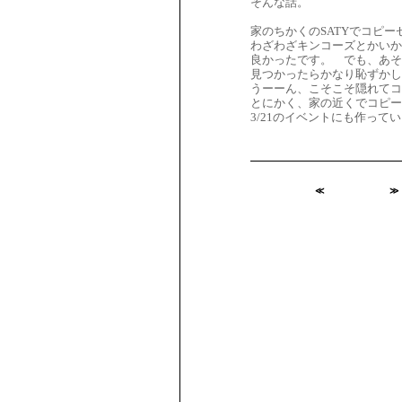
そんな話。
家のちかくのSATYでコピ
わざわざキンコーズとかいか
良かったです。 でも、あそ
見つかったらかなり恥ずかし
うーーん、こそこそ隠れてコ
とにかく、家の近くでコピー
3/21のイベントにも作って
≪
≫