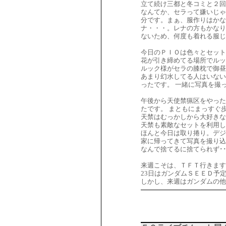
立て続け三都と冬コミと２回
なんてか、セラって嫌いじゃ
分です。まぁ、服作りはか
ナ・・・。レナの方もかなり
ないため、何度も着れる服じ
今日のＰＩＯは色々とセット
花が引き締めてる場所でルッ
ルック様がセラの膝枕で御昼
あまり幻水してる人はいない
ったです。 一緒に写真を撮
午後から天使禁猟区をやった
たです。 まともにまっすぐ
天禁はむっかしから大好きな
天禁も素敵なセットを利用し
ほんと今日は取り捲り。デジ
家に帰ってきて写真を撮り込
なんで捨てるに捨てられず･･
来週こそは、ＴＦＴ行きます
23日はガンダムＳＥＥＤ予
しかし、来週はガンダムの