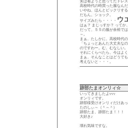
実は着ようと思ってたドレス
高校時代の時買った服なんだ
いやね、ほんとビックリする
だもん。ショック。
ウ
サイズみたら・・・・
はぁ？ まじっすか？ って
だって、５５の服が余裕では
～。
まぁ、たしかに、高校時代の
「ちょっとあんた大丈夫なの
のですわー。む、むなしい。
それにくらべたら、今はよく
まぁ、そんなことはどうでもい
考えないと・・・。
跡部たまオンリィ☆
いってきましたよvvv
オンリィです。
跡部様受けオンリィだけあっ
たのしぃ～（＾～＾）
跡部たま、跡部たま！！！
大好き♪
壊れ気味ですな。