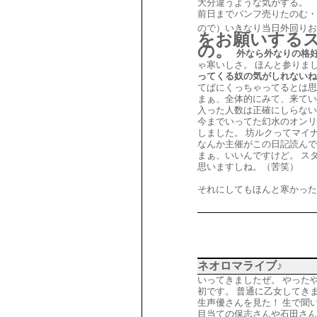
大分違うような気がする。
前日までパンフ売りたのむ・
ので）いきなり当日外回りお
をお願いする
の。
外なら外なりの格
ゃ寒いしさ。 ほんと参りま
ってくる奴の気がしれないね
てぱにくっちゃってるとは思
まぁ、全体的にみて、来てい
入った人数は正確にしらない
今までいってた幻水のオンリ
しました。 坊ルクってマイ
なんか主催がこの日記読んで
まぁ、いいんですけど。 ス
思いますしね。（苦笑）
それにしてもほんと寒かった
ネオロマライブ♪
いってきましたぜ。 やった
初です。 普通に乙女してき
生声優さんを見た！ 生で聞い
目当ての保志さんや石田さん