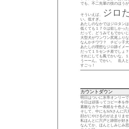
でも、不二先輩の技のほうが
ジロた
そういえば、
い。低すぎ。
あたしのなかではジロタン
低くても１７０は欲しかった
だって、どうみてもでかいじ
大型犬がワンワン尻尾ふりな
なんかチワワ？ チビッ子犬
あたしの理想なジロ跡イメー
だって１５センチ差でしょ？
それにしても鳳でかいな。１
うーーん。でかい。 岳人と
すごっ！
カウントダウン
明日はついに氷帝オンリーで
今日は頑張ってコピー本を作
素敵なカラー表紙を十色さん
そして、中にもSiNさんに
顔がにやけるのが止まりませ
私ほんとに宍戸と跡部が好き
なんてか、ほんとしみじみ思