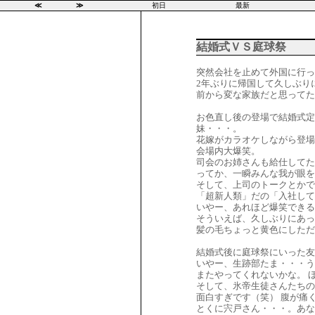
≪
≫
初日
最新
結婚式ＶＳ庭球祭
突然会社を止めて外国に行っ
2年ぶりに帰国して久しぶり
前から変な家族だと思ってた
お色直し後の登場で結婚式定番ソ
妹・・・。
花嫁がカラオケしながら登場
会場内大爆笑。
司会のお姉さんも給仕してた
ってか、一瞬みんな我が眼を
そして、上司のトークとかで
「超新人類」だの「入社して
いやー、あれほど爆笑できる
そういえば、久しぶりにあっ
髪の毛ちょっと黄色にしただ
結婚式後に庭球祭にいった友
いやー、生跡部たま・・・う
またやってくれないかな。 
そして、氷帝生徒さんたちの
面白すぎです（笑） 腹が痛
とくに宍戸さん・・・。あな