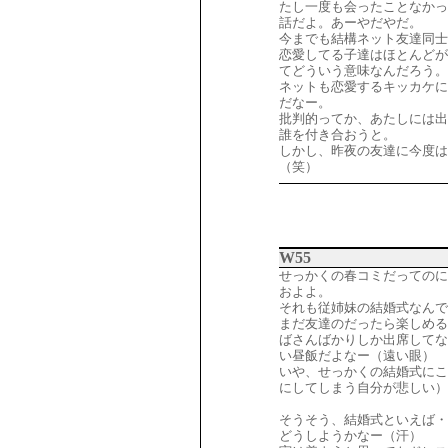
たし一度も会ったことなかっ
話だよ。あーやだやだ。
今までも結構ネット友達同士
恋愛してる子達はほとんどが
てどういう意味なんだろう。
ネットも恋愛するキッカケに
だなー。
批判的ってか、あたしには出
誰を付き合おうと。
しかし、昨夜の友達に今度
（笑）
W55
せっかくの春コミだってのに
およよ。
それも従姉妹の結婚式なんで
まだ友達のだったら楽しめる
ばさんばかりしか出席してな
い昼飯だよなー（遠い眼）
いや、せっかくの結婚式にこ
にしてしまう自分が悲しい）
そうそう、結婚式といえば・
どうしようかなー（汗）