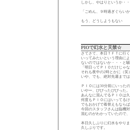
しかし、やはりというか・
「ごめん、９時過ぎぐらいか
もう、どうしようもない
PIOで幻水と天禁☆
さてさて、本日ＴＦＴに行く
いってみたいという理由によ
ないのではないか・・・と騒
「明日ってＰＩＯだけじゃな
それも夜中の2時とかに（笑
いや、でも、絶対先週まではｹ
ＰＩＯには30分前にいった
いやー、びびったびびった。
あんなに混んでるＰＩＯは久
何度もＰＩＯにはいってるけ
でもおかげで着替えもならば
今回のスタッフさんは臨機対
混むのがわかっていたので、
本日久しぶりに幻水をやりま
久しぶりです。