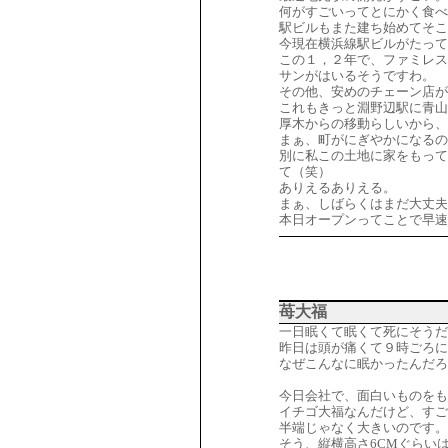
何がすごいってとにかく食べ
駅ビルもまた建ち始めてそこ
今現在横浜線駅ビルがたって
この１，２年で、ファミレス
サンがはいるそうですわ。
その他、安めのチェーン店が
これもきっと淵野辺駅に青山
厚木からの移動らしいから、
まぁ、町がにぎやかになるの
別に私この土地に家をもって
て（笑）
ありえるありえる。
まぁ、しばらくはまだ大丈夫
本日オープンってことで早速
苺大福
一日眠くて眠くて死にそうだ
昨日は頭が痛くて９時ごろに
なぜこんなに眠かったんだろ
今日会社で、面白いものをも
イチゴ大福なんだけど、すご
半端じゃなく大きいのです。
そう、縦横高さ6CMぐらい