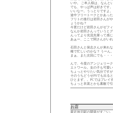
いや。 ご本人様は、なんと
でも、やっぱ声は好きです。
いいなー。うっとりですよ。
途中フリートークとかあった
フリトの進行は岩田さんがや
ょうかね？
今更だけど岩田さんがゼフィ
なんか岩田さんっていうとグ
んってより光流先輩って感じ
あぁー、ここで関さんがいれ
石田さんと保志さんが来れな
種で忙しいのかな？ うーん
まぁ、また次回にでも・・・
んで、今度のアンジェリーク
エトワール。女の子も可愛い
ちょっとやりたい気分ですが
そのうちどうせPSでも出る
ひとまず、。PCではプレイ
ちょっと衣裳とかも素敵で引
お店
最近地元駅の開発がすごい。