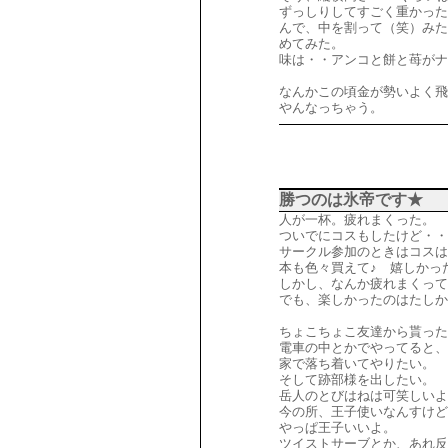
ずっしりしてすごく重かった
んで、中を割って（笑）みた
めてみた。
味は・・アンコと餅と苺がナ
なんかこの頃金が勢いよく飛
やんなっちゃう。
勝つのは氷帝です★
人が一杯。疲れまくった。
ついでにコスもしたけど・・
サークル参加のときはコスは
本も色々買えて♪ 嬉しかっ
しかし、なんか疲れまくって
でも、楽しかったのはたしか
ちょこちょこ友達から貰った
電車の中とかでやってると、
家で落ち着いてやりたい。
そして跡部様を出したい。
岳人のとびはねは可笑しいよ
今の所、王子使いなんすけど
やっぱ王子いいよ。
ツイストサーブとか、あれ反