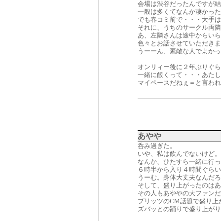
会場は渋谷だったんですが結
一般は多くてなんか凄かった
でも春コミ前で・・・大手は
それに、うちのサークル両隣
あ、左隣さんは途中からいら
色々とお話させていただきま
うーーん、素敵な人でよかった
オンリィー後に２年ぶりぐら
一緒に飯くって・・・あたし
マイペースだねぇ＝と言われ
あやや
呑み過ぎた。
いや、私は飲んでないけど。
なんか、ひたすら一緒に行っ
６時半から入り４時間ぐらい
うーむ。身体大丈夫なんだろ
そして、盛り上がったのはあ
その人もあややの大ファンだ
プリッツのCM話題で盛り上
ズバッとの踊りで盛り上がり