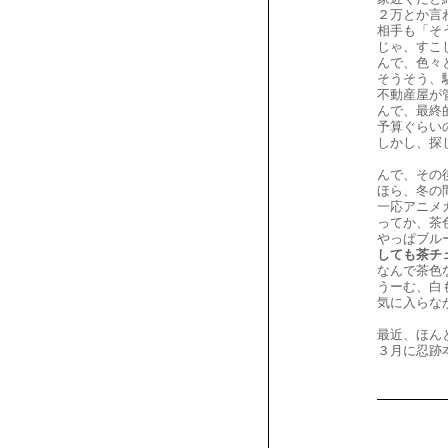
２万とか言
相手も「そ
じゃ、すこ
んで、色々
そうそう、
不動産屋が
んで、最終
予算ぐらい
しかし、探
んで、その
ほら、冬の
一応アニメ
ってか、茶
やっぱブル
しても茶チ
なんで茶色
うーむ、白
気に入らな
最近、ほん
３月に忍跡