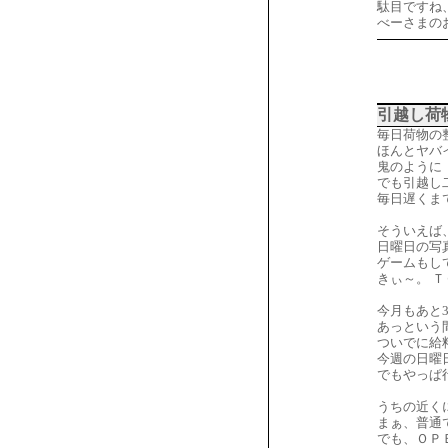
駄目ですね
べーさまの
引越し荷
毎日荷物の
ほんとヤバ
鬼のように
でも引越し
毎日遅くま
そういえば
日曜日の写
ゲームもし
きぃ～。 
今月もあと
あっという
ついでに給
今週の日曜
でもやっぱ
うちの近く
まぁ、普通
でも、ＯＰ