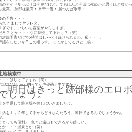
様のアイドルっぷりは今更だけど、でもほんと今回は死ぬかと思うほど凄か
ら最高。 跡部様最高！ 氷帝一番！ 勝つんば氷帝！！
後の予告・・・
あれ？ まじでヤラレタ。
すぎです。いちいち言葉がやらしすぎ。
だろ？ とか・・・なに我慢してるわけ？（笑）
の次回予告だけで5時間はしゃべり続けられるわ、私・・・。
帝話をしたい今日この頃っす。 ってかしてるけど（笑）
生地検索中
・・・はじけてますね（笑）
TOD2にはゲーム的ってか声優萌え中ですから。
、明日はきっと跡部様のエロ
でしょう。
社を早退して駐車場を探しにいきましたよ。
。
生活を１，２年してるからどうなんだろう。運転できるんでしょうかね。
安。
ととっても便利♪ 色々と遠出もできるから嬉しい。
とか・・・温泉とか（笑）
結構たかくて、参りました。