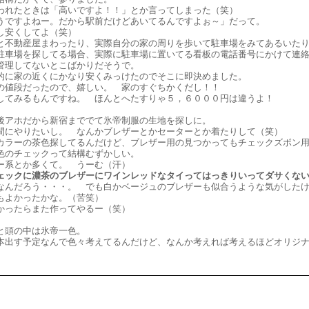
われたときは「高いですよ！！」とか言ってしまった（笑）
うですよねー。だから駅前だけどあいてるんですよぉ～」だって。
し安くしてよ（笑）
と不動産屋まわったり、実際自分の家の周りを歩いて駐車場をみてあるいた
駐車場を探してる場合、実際に駐車場に置いてる看板の電話番号にかけて連
管理してないとこばかりだそうで。
的に家の近くにかなり安くみっけたのでそこに即決めました。
の値段だったので、嬉しい。 家のすぐちかくだし！！
してみるもんですね。 ほんとへたすりゃ５，６０００円は違うよ！
後アホだから新宿まででて氷帝制服の生地を探しに。
間にやりたいし。 なんかブレザーとかセーターとか着たりして（笑）
カラーの茶色探してるんだけど、ブレザー用の見つかってもチェックズボン
色のチェックって結構むずかしい。
ー系とか多くて。 うーむ（汗）
ェックに濃茶のブレザーにワインレッドなタイってはっきりいってダサくな
なんだろう・・・。 でも白かベージュのブレザーも似合うような気がした
もよかったかな。（苦笑）
かったらまた作ってやるー（笑）
と頭の中は氷帝一色。
本出す予定なんで色々考えてるんだけど、なんか考えれば考えるほどオリジナ