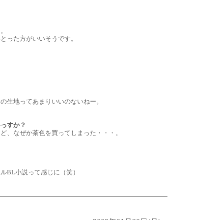
り。
絡とった方がいいそうです。
用の生地ってあまりいいのないねー。
いっすか？
けど、なぜか茶色を買ってしまった・・・。
ルBL小説って感じに（笑）