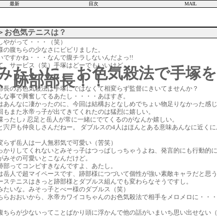
最新
目次
MAIL
＞お色気テニスは？
しやがって・・・（笑）
様の腹ちらの少なさにビビリました。
いですかね・・・なんで腹チラしないんだよっ!!
て、サービス（笑）手塚はどーでもいいけど。
みたいに、お色気殺法で手塚
、跡部部長！！
部長のお色気殺法は手塚にではなくて相変らず監督にきいてませんか？
んな事で興奮してるあたし・・・・あほすぎ。
はあんなに凄かったのに、今回は結構おとなしめでちょい物足りなかった感
回もまた氷帝っ子が出てきてくれたのは猛烈に嬉しい。
喋ったし♪ 忍足と岳人が常に一緒にでてくるのがなんか嬉しい。
と宍戸も仲良しさんだねー。 ダブルスの4人はほんとある意味あんなに近くに
変らず岳人は一人無邪気で可愛い（苦笑）
っかりしてくれないとみそっ子はつっぱしっちゃうよね、発言的にも行動的
がみその可愛いとこなんだけど。
跡部ってコンビすきなんですよ、あたし。
は岳人で超マイペースです、跡部様につづいて個性が強い素敵キャラだと思
ーステニスはきっと跡部様とダブルス組んでも変わらなそうですし。
みたいな。みそっ子とべー様のダブルス（笑）
ちらおおいから、氷帝カワイコちゃんのお色気殺法で相手をメロメロに・・・
腹ちらが少ないってことばかり頭に浮かんで他の話がいまいち思い出せない