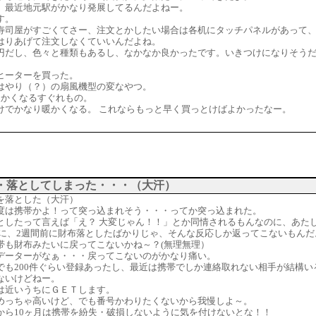
、最近地元駅がかなり発展してるんだよねー。
す。
寿司屋がすごくてさー、注文とかしたい場合は各机にタッチパネルがあって
はりあげて注文しなくていいんだよね。
円だし、色々と種類もあるし、なかなか良かったです。いきつけになりそう
ヒーターを買った。
はやり（？）の扇風機型の変なやつ。
暖かくなるすぐれもの。
けでかなり暖かくなる。 これならもっと早く買っとけばよかったなー。
・落としてしまった・・・（大汗）
を落とした（大汗）
度は携帯かよ！って突っ込まれそう・・・ってか突っ込まれた。
としたって言えば「え？ 大変じゃん！！」とか同情されるもんなのに、あた
がに、2週間前に財布落としたばかりじゃ、そんな反応しか返ってこないもんだ
帯も財布みたいに戻ってこないかね～？(無理無理）
データーがなぁ・・・戻ってこないのがかなり痛い。
でも200件ぐらい登録あったし、最近は携帯でしか連絡取れない相手が結構い
ないけどねー。
は近いうちにＧＥＴします。
めっちゃ高いけど、でも番号かわりたくないから我慢しよ～。
から10ヶ月は携帯を紛失・破損しないように気を付けないとな！！