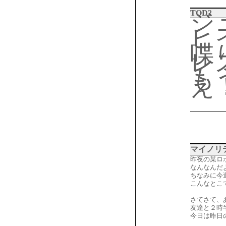
TOD2
ジ
ヒ
喋
レ
も
え
マイノリ
昨夜の某ロ
なんなんだ
ちなみに今
こんなとこ
さてさて、
友達と２時
今日は昨日