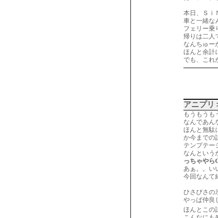
本日、Ｓｉ
車と一緒な
フェリー乗
帰りは二人
なんちゅー
ほんと余計
でも、これ
アニプリ
もうもうも
なんであん
ほんと無駄
か今までの
テンプテー
なんという
っちゃやらC
あぁ。。い
今回なんて
ひさびさの
やっぱ仲良
ほんとこの
こんなにも