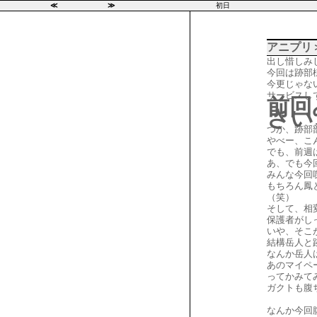
≪
≫
初日
アニプリ
出し惜しみ
今回は跡部
今更じゃな
サービスし
前回
さい
つか、跡部
やべー、こ
でも、前週
あ、でも今
みんな今回
もちろん鳳
（笑）
そして、相
保護者がし
いや、そこ
結構岳人と
なんか岳人
あのマイペ
ってかみて
ガクトも腹
なんか今回