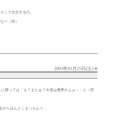
、そこで注文するの。
だなー（笑）
2003年01月25日(土)
■
しに限っては「え？またぁ？今度は携帯かよぉ～」と（苦
。
るからほんとこまっちんぐ。