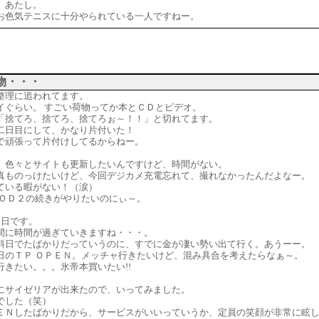
、あたし。
お色気テニスに十分やられている一人ですねー。
物・・・
整理に追われてます。
イぐらい。 すごい荷物ってか本とＣＤとビデオ。
「捨てろ、捨てろ、捨てろぉ～！！」と切れてます。
二日目にして、かなり片付いた！
で頑張って片付けしてるからねー。
、色々とサイトも更新したいんですけど、時間がない。
真ものっけたいけど、今回デジカメ充電忘れて、撮れなかったんだよなー。
ている暇がない！（涙）
ＴＯＤ２の続きがやりたいのにぃ～。
3日です。
間に時間が過ぎていきますね・・・。
料日でたばかりだっていうのに、すでに金が凄い勢い出て行く。あうーー。
日のＴＰ ＯＰＥＮ。メッチャ行きたいけど、混み具合を考えたらなぁ～。
行きたい。。。氷帝本買いたい!!
にサイゼリアが出来たので、いってみました。
でした（笑）
ＥＮしたばかりだから、サービスがいいっていうか、定員の笑顔が非常に眩