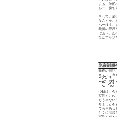
まぁ、跡部
あー、腹ち
そして、最
なんすか、
べー様すご
我慢の限界
はぁ～。あ
ひたすら氷
氷帝制服
昨夜の日記
えぇ～、今
でも
てる
今日は、会
家近くにね
もう車ない
ちょっと不
でも車ある
とくに温泉
家近くだと