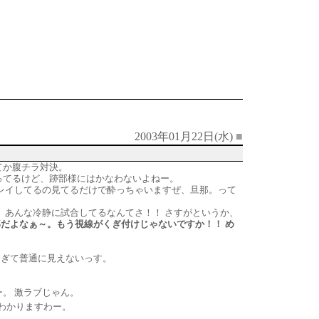
2003年01月22日(水)
■
てか腹チラ対決。
ってるけど、跡部様にはかなわないよねー。
プレイしてるの見てるだけで酔っちゃいますぜ、旦那。って
、あんな冷静に試合してるなんてさ！！ さすがというか、
だよなぁ～。もう視線がくぎ付けじゃないですか！！ め
すぎて普通に見えないっす。
。 激ラブじゃん。
わかりますわー。