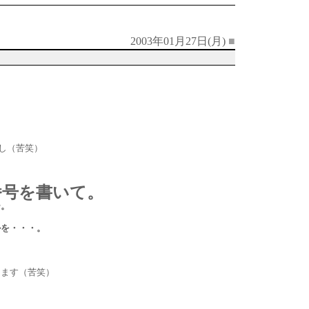
2003年01月27日(月)
■
。
し（苦笑）
番号を書いて。
ー。
ルを・・・。
します（苦笑）