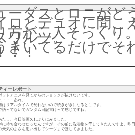
ューダスとロニがど
イロとデュオに聞こ
り方が二人そっくり
スワルツ。
うきいてるだけでそ
！！！
ティーレポート
ボットアニメを見てからのショックが抜けないです。
よ・・・あれ。
週はリアルタイムで見れないので続きがきになるとこです。
で語ってないでガンダム日記書けって感じですね。
あたし、今日映画久しぶりにみました。
半に待ち合わせだったんですが、その前に洗濯物を干してきたんですよ。昨
の天気のよさを思い出してシーツまでほしてきました。