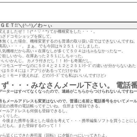
ＧＥＴ!!＼(^-^)／わ～ぃ
えましたぜ！！(*＾▽＾*) てか機種変をした・・・。
わざドコモショップを探して。
体無くした場合、機種変更するのも普通の取り扱い店ではできないんですね
構高い・・・。 まぁ、でも今回はＮ２５１ｉにしました。
人気機種だから高い＋在庫なしが多くて５０４はiもisもなかったなー。
ぐ欲しいから、在庫あった２５１にしちゃった。
いいかんじ。 カメラ付きだし！！ ｶﾗｰも奇麗だし。
ドコモユーザーなのに５０４と２１２と２５１ｼﾘｰｽﾞの違いが分からないあた
いは５０４にはｉアプリがあるってだけかね？
ルとｉモード使えれば、どのｼﾘｰｽﾞでも私はいいんですけど♪
まず・・・みなさんメール下さい。 電話
データーはすべてなくなったので、連絡がこちらからつけられないんですね
号もメールアドレスも変更はないので、普通に名前と電話番号をかいてメー
最近の携帯の電話帳ってすごいね。 住所まで登録できる。
メールアドレスも何個も登録できるし。
っくりした。
、今後また携帯を落とした場合を考えて・・・携帯編集ソフトを買うことに
んだもん、また登録するのって！！
から近くにできた寿司屋（回転）に夕飯たべにいってきたよ。