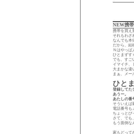
NEW携帯
携帯を買え変
それもわざ
なんでも本
だから、結
Ｎはやっぱ
ひとまずす
でも、すごい
イマイチ、
大まかな違
まぁ、メー
ひと
登録してた
あうー。
あたしの番
そういえば
電話番号も
ちょっとび
さて、でも
もう面倒な
家もどって