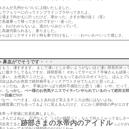
Ｎさんが九州からついに上陸いたしました。
んでフェリーにのってドンブラドンブラやってきたよ。
り場まで向かえに行ったけど、寒かった。さすが海の近く（笑）
で高速乗って帰ってきたのですが･･･迷った。
か、わけわからないよ。道がいりみだっていて。
に高速代取られるし、参りました。
からはビックサイト行く時も車で行けるし・・・わーいわーいって感じさ。
＞鼻血がでそうです・・・
うもう、凄すぎます。 まじで凄いとしか良いようがないほど凄い部長対決っ
なに腹チラしてるんですか、跡部部長！ それってサービス？手塚さんも頑張
に多い。 お色気テニスだよ。 そんでももってあのエロボイスだし、ほんと
試合はあのお色気で絶対相手をノックアウトさせてたんだと思ったよ。
ションだね。 あー、手塚はやっぱり絶対不感症だと思う（爆） いや、だって
か。
しっかし、べー様のお色気テニスでイチバンやられているのって絶対太郎
ー目線だYO!
いなー。べーさま。 ほんとあれほど笑えるテニスは他にはないよね。
結構普通に打ち合ってるように見えるんだけど、とにかく跡部様の声がエロ
氷帝っ子登場に狂喜乱舞しました。
しさんだよねー。 宍戸なんて「いけー跡部！！」なんて叫んじゃってるしさー
跡部さまの氷帝内のアイドル
試合見てると
っぷりが
盛り上がってる試合は跡部様のだけだよねー。