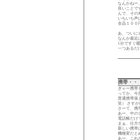
なんかねー
良いことで
んで、その
いちいち声
全品１００
あ、ついに
なんか最近
1分ですぐ
一つあるだ
携帯・・
ぎゃー携帯
ってか、今
普通携帯落
笑） さす
さーて、携
あー、中の
電話帳だけ
まぁ、仕方
新しい携帯
機種変だと
あー、これ