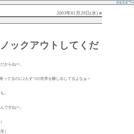
2003年01月29日(水)
■
をノックアウトしてくだ
じだからねー。
座ってるのに2人ずつの世界を醸し出してるよなぁ～
にも。
うんですねー。
♪
（笑）