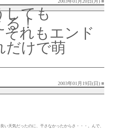
2003年01月20日(月)
■
うしても
える！
。それもエンド
れだけで萌
2003年01月19日(日)
■
日良い天気だったのに、干さなかったからさ・・・。んで、