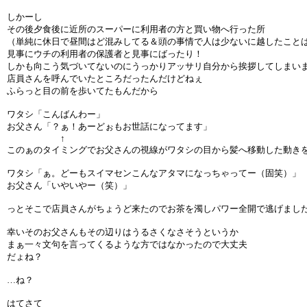
しかーし
その後夕食後に近所のスーパーに利用者の方と買い物へ行った所
（単純に休日で昼間はど混みしてる＆頭の事情で人は少ないに越したこと
見事にウチの利用者の保護者と見事にばったり！
しかも向こう気づいてないのにうっかりアッサリ自分から挨拶してしまい
店員さんを呼んでいたところだったんだけどねぇ
ふらっと目の前を歩いてたもんだから
ワタシ「こんばんわー」
お父さん「？ぁ！あーどぉもお世話になってます」
↑
このぁのタイミングでお父さんの視線がワタシの目から髪へ移動した動き
ワタシ「ぁ。どーもスイマセンこんなアタマになっちゃってー（固笑）」
お父さん「いやいやー（笑）」
っとそこで店員さんがちょうど来たのでお茶を濁しパワー全開で逃げまし
幸いそのお父さんもその辺りはうるさくなさそうというか
まぁ一々文句を言ってくるような方ではなかったので大丈夫
だょね？
…ね？
はてさて