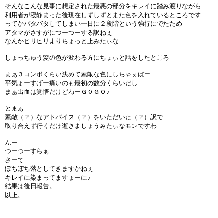
そんなこんな見事に想定された最悪の部分をキレイに踏み渡りながら
利用者が寝静まった後現在しずしずとまた色を入れているところです
ってかバタバタしてしまい一日に２段階という強行にでたため
アタマがさすがにつーつーする訳ねぇ
なんかヒリヒリよりちょっと上みたぃな
しょっちゅう髪の色が変わる方にちょぃと話をしたところ
まぁ３コンボくらい決めて素敵な色にしちゃぇばー
平気ょーすげー痛いのも最初の数分くらいだし
まぁ出血は覚悟だけどねーＧＯＧＯ♪
とまぁ
素敵（？）なアドバイス（？）をいただいた（？）訳で
取り合えず行くだけ逝きましょうみたぃなモンですわ
んー
つーつーすらぁ
さーて
ぼちぼち落としてきますかねぇ
キレイに染まってますょーに♪
結果は後日報告。
以上。