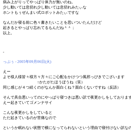
病み上がりってやっぱり体力が無いのね。
少し動いては息切れ少し動いては息切れみたぃな
ホントもぅぜんまい式ロボットみたぃですな
なんだか寝る前に色々書きたいことを思いついたんだけど
起きるとやっぱり忘れてるもんだね＾＾；
以上。
-
っぷぅ - 2005年09月06日(火)
えー
よそ様人様皆々様方々方々にご心配をかけつつ風邪っぴきでございます
↑かたがたほうぼうね（笑）
同じ感じが４つ続くのがなんか面白くね？面白くないですね（反語）
そんで具合悪いってのにやっぱり寝つきは悪い訳で夜更かしをしておりま
えー起きていてゴメンナサイ
こんな夜更かしをしていると
ただ起きているのが苦痛なので
というか眠れない状態で横になってられないという理由で寝付けない訳な