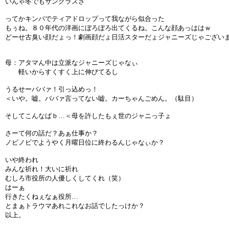
いんゃ冬でもサングラスさ
ってかキンパでティアドロップって我ながら似合った
もぅね。８０年代の洋画にぼろぼろ出てくるね。こんな顔あっははｗ
どーせ古臭い顔だょっ！劇画顔だょ日活スターだょジャニーズじゃござい
母：アタマん中は立派なジャニーズじゃなぃ
軽いからすくすく上に伸びてるし
うるせーババァ！引っ込めっ！
＜いや。嘘。ババァ言ってない嘘。カーちゃんごめん。（駄目）
そしてこんなばｂ…＜母を許したもぇ世のジャニっ子ょ
さーて何の話だ？あぁ仕事か？
ノビノビでようやく月曜日位に終わるんじゃなぃか？
いや終われ
みんな祈れ！大いに祈れ
むしろ市役所の人優しくしてくれ（笑）
はーぁ
行きたくねぇなぁ役所…
とまぁトラウマあれこれなお話でしたっけか？
以上。