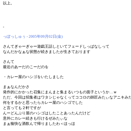
以上。
-
っぽっしゅぅ - 2005年09月02日(金)
さんてぎゃーぎゃー遊戯王話しといてフェードしっぱなしって
なんだかなぁな状態が続きましたが生きております
さんて
最近のあーだのこーだのを
・カレー屋のハシゴをいたしました
まぁなんだかさ
発作的にかかった召集にまんまと集まるいつもの面子というか…ｗ
ただ、今回は招集者はワタシじゃなくってココロの師匠みたぃなアニキみ
何をするかと思ったらカレー屋のハシゴでした
と言っても２軒ですが
んーどんぶり屋のハシゴはしたことあったんだけど
意外にカレー続きも行けるぜみたぃな
まぁ愉快な酒飲んで帰りましたわ＜ほっほ