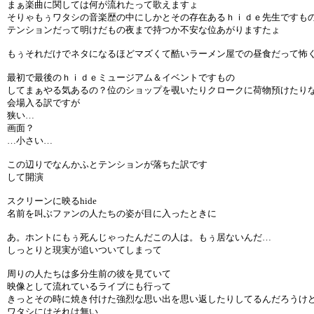
まぁ楽曲に関しては何が流れたって歌えますょ
そりゃもぅワタシの音楽歴の中にしかとその存在あるｈｉｄｅ先生ですも
テンションだって明けだもの夜まで持つか不安な位あがりますたょ
もぅそれだけでネタになるほどマズくて酷いラーメン屋での昼食だって怖
最初で最後のｈｉｄｅミュージアム＆イベントですもの
してまぁやる気あるの？位のショップを覗いたりクロークに荷物預けたり
会場入る訳ですが
狭い…
画面？
…小さい…
この辺りでなんかふとテンションが落ちた訳です
して開演
スクリーンに映るhide
名前を叫ぶファンの人たちの姿が目に入ったときに
あ。ホントにもぅ死んじゃったんだこの人は。もぅ居ないんだ…
しっとりと現実が追いついてしまって
周りの人たちは多分生前の彼を見ていて
映像として流れているライブにも行って
きっとその時に焼き付けた強烈な思い出を思い返したりしてるんだろうけ
ワタシにはそれは無い