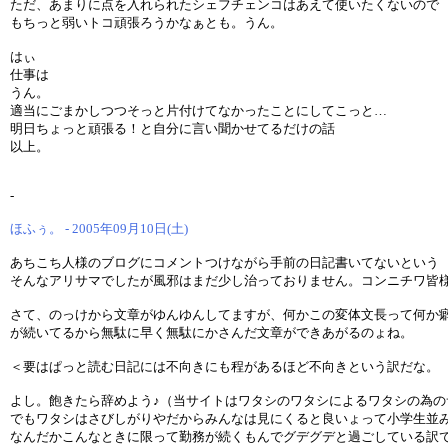
ただ、あまりに点を入れられたシェフチェンコはあえて使いたくないので
もちっと弱いトコ頑張ろうかなぁとも。うん。
はぃ
仕事は
うん。
適当にごまかしつつそっと片付けてなかったことにしてこっと…
明日ちょっと頑張る！と自分に言い聞かせてるだけの話
以上。
-
ほふぅ。 - 2005年09月10日(土)
あちこち人様のブログにコメントつけながら手前の日記書いてないという
そんなアリサマでしたが風邪はまだ少し治っておりません。コンニチワ皆
さて、のっけから文章がゆんゆんしてますが、何かこの変体文長って何か
が続いてるから無駄に早く無駄にかさんだ文章ができあがるのょね。
＜要はぱっと読む日記には不向きにも程があるほど不向きという訳だな。
よし。飽きたら辞めよう♪（当サイトはワタシのワタシによるワタシの為の
でもワタシはさびしがりやだからみんなは見にくると良いょって小学生並
なんだかこんなときに限って勤務が続くもんでグデグデと過ごしている訳