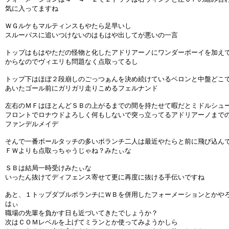
気に入ってますね
ＷＧルケもマルティンスもやたら足早いし
スルーパスに追いつけないのはもはや出してが悪いの一言
トップはもはやただの怪物と化したアドリアーノにワンダーボーイを加え
からなのでヴィエリも問題なく点取ってるし
トップ下はほぼ２段崩しのごっつぁんを決め続けているベロンと中盤どこ
あいたゴール前にガリガリ走りこめるフェルナンド
左右のＭＦはほとんどＳＢの上がるまでの間を持たせて暇だとミドルシュ
フロントでロナウドよろしく何もしないで突っ立ってるアドリアーノまで
ファンデルメイデ
そんで一番ボールタッチの多いボランチ二人は最近やたらと前に飛び込ん
ＦＷよりも点取っちゃうじゃね？みたぃな
ＳＢは結局一時受けみたぃな
いったん抜けてディフェンス寄せて更に再度に抜ける手伝いですね
あと、１トップダブルボランチにＷＢを併用したフォーメーションとかや
はぃ
職場の先輩を負かす日も近づいてきたでしょうか？
次はＣＯＭレベルを上げてミランとか使ってみようかしら