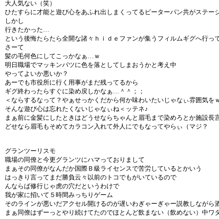
大人気ない（笑）
ひたすらに才能と遊び心をあふれ出しまくってるピーターパン共がステー
しかし
行きたかった…
という後悔たらたら全開な諸々ｈｉｄｅファンが集うフィルムギグへ行っ
さーて
髪の毛何色にしてこっかなぁ…ｗ
明日職場でマッキンパツに色を落としてしまおうかと考え中
やってよいか悪いか？
あーでも市役所に行く用事がまだ残ってるから
ギグ終わったらすぐに染め戻しかなぁ…＾＾；；
＜ならするなって？やぁせっかくだから何か味わいたいじゃなぃ雰囲気を
そんな遊び心は忘れたくないじゃなぃね＜ッテネ♪
まぁ前に金髪にしたときはどうせならちゃんと眉毛まで染めろとか施設長
どせなら眉毛もそめてカラコン入れて外人にでもなってやらぃ（マジ？
グランツーリスモ
職場の同僚と今更グランツにハマっておりまして
まぁその同僚がなんだか国際Ｂ級ライセンスで苦労しているとかいう
はっきり言ってまだ勝負云々以前のトコでもがいているので
んならば修行じゃ虎の穴だというわけで
我が家に招いて５時間みっちりゲーム
そのラインが悪いだアクセル開けるのが遅いわぎゃーぎゃー説教しながら
まぁ同僚はずーっとやり続けてたのでほとんど飲まない（飲めない）中ワ